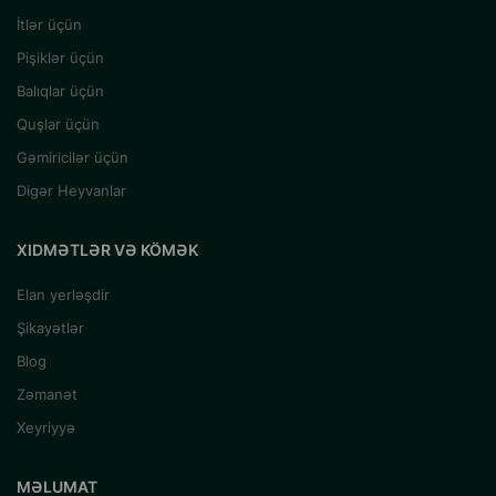
İtlər üçün
Pişiklər üçün
Balıqlar üçün
Quşlar üçün
Gəmiricilər üçün
Digər Heyvanlar
XIDMƏTLƏR VƏ KÖMƏK
Elan yerləşdir
Şikayətlər
Blog
Zəmanət
Xeyriyyə
MƏLUMAT