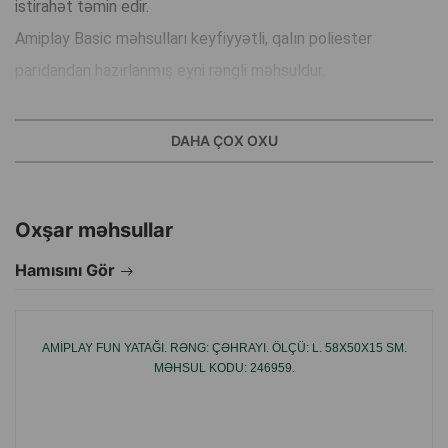
istirahət təmin edir.
Amiplay Basic məhsulları keyfiyyətli, qalın poliester
parıdandan hazırlanmış eyni rəngli məhsuldur.
Klassik forma və rəng istənilən interyerə mükəmməl uyğun
gələcək.
DAHA ÇOX OXU
Material: 100% poliester.
Oxşar məhsullar
İstehsalçı ölkə: Polşa.
Hamısını Gör
AMIPLAY FUN YATAĞI. RƏNG: ÇƏHRAYI. ÖLÇÜ: L. 58X50X15 SM.
MƏHSUL KODU: 246959.