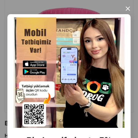
×
( Rəylər)
Çəki
Qiymət
Almaq
44.50
1 ədəd
ALMAQ
Bu brendin başqa məhsulları
Hamısını Gör