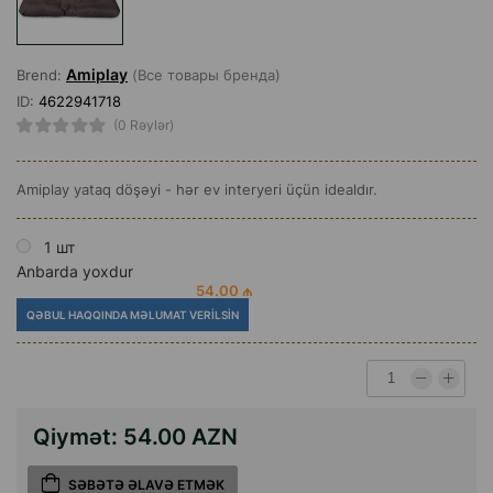
Amiplay
Brend:
(Все товары бренда)
ID:
4622941718
(0 Rəylər)
Amiplay yataq döşəyi - hər ev interyeri üçün idealdır.
1 шт
Anbarda yoxdur
54.00 ₼
QƏBUL HAQQINDA MƏLUMAT VERILSIN
Qiymət:
54.00 AZN
SƏBƏTƏ ƏLAVƏ ETMƏK