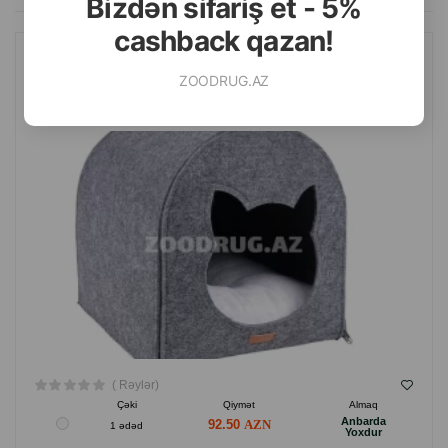
Bizdən sifariş et - 5%
cashback qazan!
AMIPLAY PIŞIK EVI. RƏNG: BOZ. ÖLÇÜ: 33X42X36 SM.
ZOODRUG.AZ
( Rəylər)
Çəki
Qiymət
Almaq
Anbarda
92.50
1 ədəd
Yoxdur