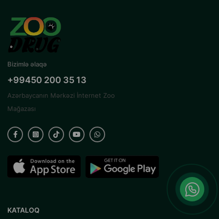
Bizimlə əlaqə
+99450 200 35 13
Azərbaycanın Mərkəzi İnternet Zoo
Mağazası
KATALOQ