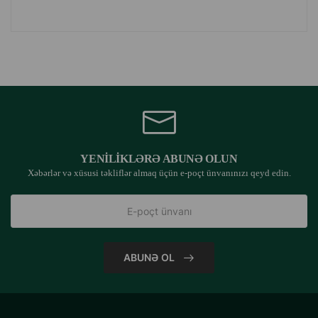
YENILIKLƏRƏ ABUNƏ OLUN
Xəbərlər və xüsusi təkliflər almaq üçün e-poçt ünvanınızı qeyd edin.
ABUNƏ OL