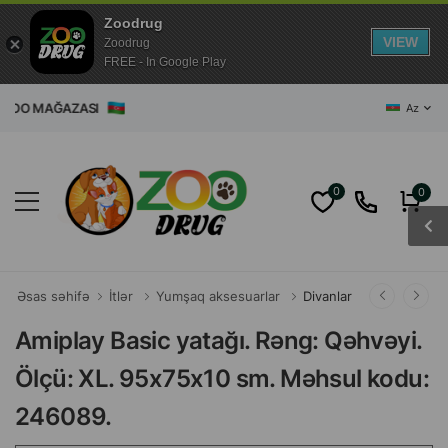
Zoodrug
VIEW
Zoodrug
FREE - In Google Play
T ZOO MAĞAZASI
Az
0
0
Əsas səhifə
İtlər
Yumşaq aksesuarlar
Divanlar
Amiplay Basic yatağı. Rəng: Qəhvəyi.
Ölçü: XL. 95x75x10 sm. Məhsul kodu:
246089.