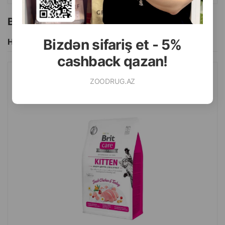
Bu brendin başqa məhsulları
Bizdən sifariş et - 5%
Hamısını Gör
cashback qazan!
ZOODRUG.AZ
QURU YEM BRIT CARE PIŞIKLƏR, HAMILƏ VƏ LAKTASIYA EDƏN
PIŞIKLƏR ÜÇÜN HINDUŞKA VƏ TOYUQ DADI ILƏ.