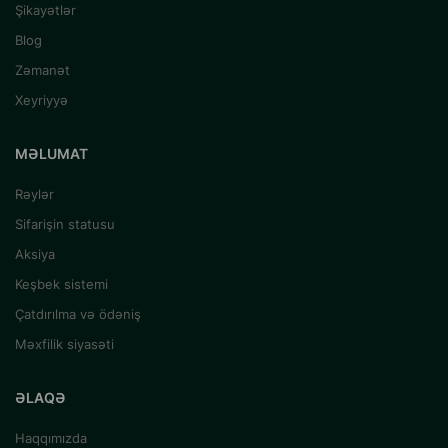
Şikayətlər
Blog
Zəmanət
Xeyriyyə
MƏLUMAT
Rəylər
Sifarişin statusu
Aksiya
Keşbek sistemi
Çatdırılma və ödəniş
Məxfilik siyasəti
ƏLAQƏ
Haqqımızda