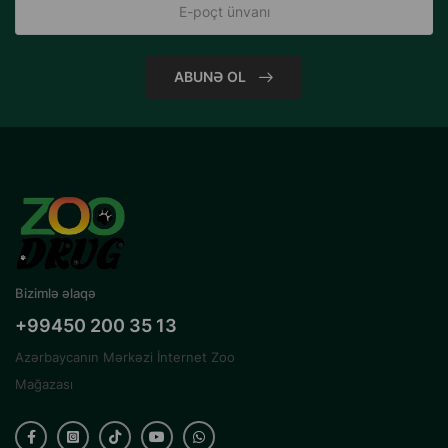
ABUNƏ OL
Bizimlə əlaqə
+99450 200 35 13
Azərbaycanın Mərkəzi İnternet Zoo
Mağazası