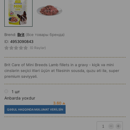
Brit
Brend:
(Все товары бренда)
ID:
4953090843
(0 Rəylər)
Brit Care of Mini Breeds Lamb fillets in a gravy - kiçik və mini
cinslərin seçici itləri üçün ət filəsinin sousda, quzu əti ilə, super
premium səviyyəli.
1 шт
Anbarda yoxdur
3.60 ₼
QƏBUL HAQQINDA MƏLUMAT VERILSIN