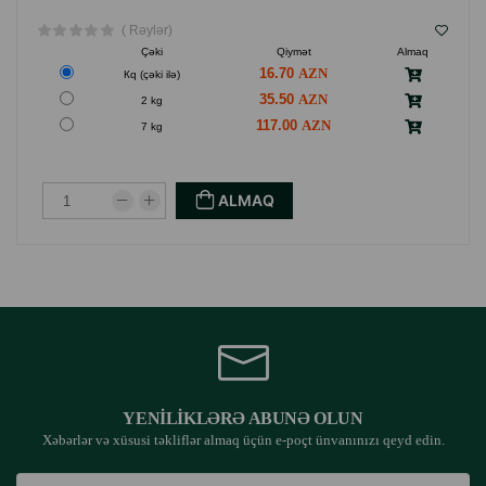
( Rəylər)
Çəki
Qiymət
Almaq
16.70
Кq (çəki ilə)
35.50
2 kg
117.00
7 kg
ALMAQ
YENILIKLƏRƏ ABUNƏ OLUN
Xəbərlər və xüsusi təkliflər almaq üçün e-poçt ünvanınızı qeyd edin.