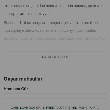
mini cinslərin seçici itləri üçün ət filəsinin sousda, quzu əti
ilə, super premium səviyyəli.
Sousda ət filəsi parçaları - seçici kiçik və mini cins itləri
üçün qidaya əlavə və rasionun müxtəlifliyi üçün idealdır.
Böyüklər üçün miniatür cinslərin tam superpremium səviyyəli
yemidir.
Əla dad keyfiyyətləri.
DAHA ÇOX OXU
Həzm sistemini yaxşılaşdırmaq üçün prebiyotiklərlə
zənginləşdirilib.
Adaçayı, sarıkök, mixək, sitrus və yaban mersini ehtiva edir.
Oxşar məhsullar
Seçici itlər üçün idealdır.
Hamısını Gör
İstehsalçı ölkə: Çexiya.
CARNILOVE DOG GRAIN FREE ADULT YAŞ YEM, VƏHŞI MARAL