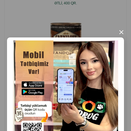
ƏTLI, 400 QR.
×
( Rəylər)
Çəki
Qiymət
Almaq
11.00
1 ədəd
ALMAQ