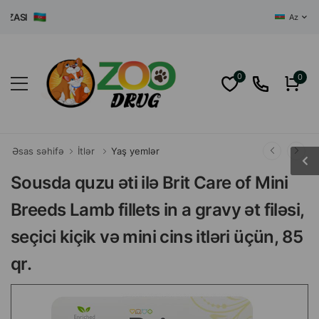
ĞAZASI
Az
0
0
Əsas səhifə
İtlər
Yaş yemlər
Sousda quzu əti ilə Brit Care of Mini
Breeds Lamb fillets in a gravy ət filəsi,
seçici kiçik və mini cins itləri üçün, 85
qr.