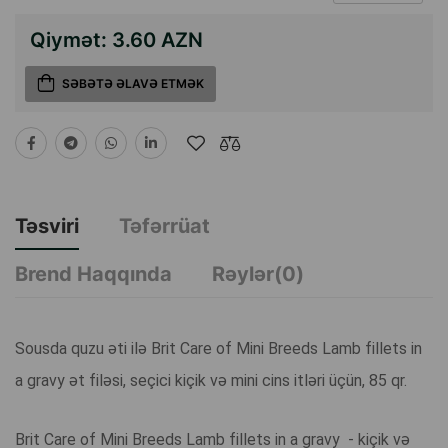
Qiymət:
3.60 AZN
SƏBƏTƏ ƏLAVƏ ETMƏK
Təsviri
Təfərrüat
Brend Haqqında
Rəylər(0)
Sousda quzu əti ilə Brit Care of Mini Breeds Lamb fillets in
a gravy ət filəsi, seçici kiçik və mini cins itləri üçün, 85 qr.
Brit Care of Mini Breeds Lamb fillets in a gravy - kiçik və