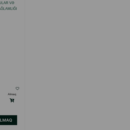
ULAR VƏ
VITAMINLƏRI, IT VƏ PIŞIKLƏRIN DƏRI VƏ
AĞLAMLIĞI
XƏZI ÜÇÜN 260 TABLET 108603 .
ÜKOZAMIN
( Rəylər)
Almaq
Çəki
Qiymət
Almaq
15.40
1 ədəd
ALMAQ
ALMAQ