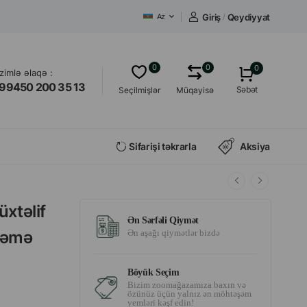
Giriş
/
Qeydiyyat
Az
0
0
0
izimlə əlaqə :
99450 200 35 13
Səbət
Seçilmişlər
Müqayisə
Sifarişi təkrarla
Aksiya
xtəlif
Ən Sərfəli Qiymət
ynəmə
Ən aşağı qiymətlər bizdə
Böyük Seçim
Bizim zoomağazamıza baxın və
özünüz üçün yalnız ən möhtəşəm
yemləri kəşf edin!