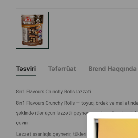
Təsviri
Təfərrüat
Brend Haqqında
8in1 Flavours Crunchy Rolls ləzzəti
8in1 Flavours Crunchy Rolls — toyuq, ördək və mal ətindən
şəklində itlər üçün ləzzətli çeynəmə qəlyanaltısıdır. ətirl
çevirir.
Ləzzət asanlıqla çeynənir, tükləri kirlətmir və həm məşq 