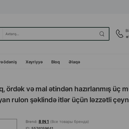
B
+
və ödəniş
Xeyriyyə
Bloq
Əlaqə
, ördək və mal ətindən hazırlanmış üç mü
ayan rulon şəklində itlər üçün ləzzətli çe
8 IN 1
Brend:
(Все товары бренда)
ID:
5574059641