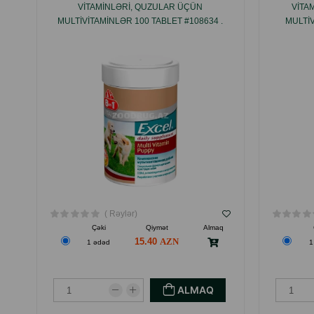
VITAMINLƏRI, QUZULAR ÜÇÜN
VITA
MULTIVITAMINLƏR 100 TABLET #108634 .
MULTIV
( Rəylər)
Çəki
Qiymət
Almaq
15.40
1 ədəd
1
ALMAQ