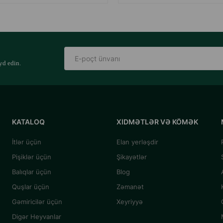
yd edin.
KATALOQ
XIDMƏTLƏR VƏ KÖMƏK
İtlər üçün
Elan yerləşdir
Pişiklər üçün
Şikayətlər
Balıqlar üçün
Blog
Quşlar üçün
Zəmanət
Gəmiricilər üçün
Xeyriyyə
Digər Heyvanlar