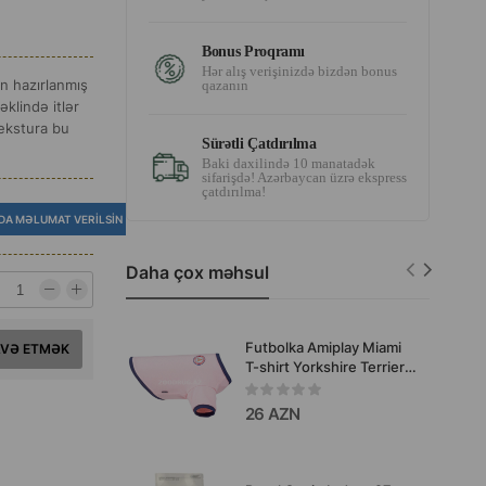
Bonus Proqramı
Hər alış verişinizdə bizdən bonus
n hazırlanmış
qazanın
əklində itlər
tekstura bu
Sürətli Çatdırılma
Baki daxilində 10 manatadək
sifarişdə! Azərbaycan üzrə ekspress
çatdırılma!
DA MƏLUMAT VERILSIN
Daha çox məhsul
Futbolka Amiplay Miami
AVƏ ETMƏK
T-shirt Yorkshire Terrier
Rəng: Çəhrayı. Ölçülər:
Ölçü 25 sm. g 25 sm. b 29
26 AZN
sm. d 42 sm. Məhsul
kodu: 127131.