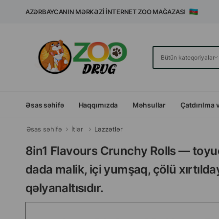
AZƏRBAYCANIN MƏRKƏZI İNTERNET ZOO MAĞAZASI
Əsas səhifə
Haqqımızda
Məhsullar
Çatdırılma 
Əsas səhifə
İtlər
Ləzzətlər
8in1 Flavours Crunchy Rolls — toyuq
dada malik, içi yumşaq, çölü xırtıld
qəlyanaltısıdır.