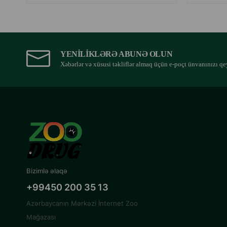
YENILIKLƏRƏ ABUNƏ OLUN
Xəbərlər və xüsusi təkliflər almaq üçün e-poçt ünvanınızı qe
Bizimlə əlaqə
+99450 200 35 13
Azərbaycanın Mərkəzi İnternet Zoo
Mağazası