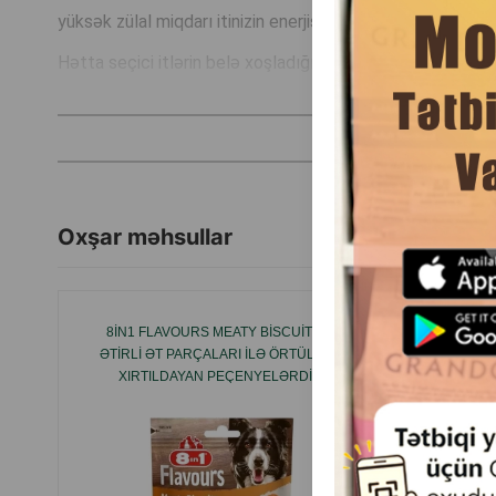
yüksək zülal miqdarı itinizin enerjisini və sağlamlığını dəst
Hətta seçici itlərin belə xoşladığı dadlı və müxtəlif bir y
Oxşar məhsullar
8IN1 FLAVOURS MEATY BISCUITS —
8IN1 DE
ƏTIRLI ƏT PARÇALARI ILƏ ÖRTÜLMÜŞ
DƏRI
XIRTILDAYAN PEÇENYELƏRDIR.
YUMŞAQ
TƏRKIBINDƏ ÜÇ DAD BIR ARADADIR:
SPIR
TOYUQ, MAL ƏTI VƏ DONUZ ƏTI 152590 .