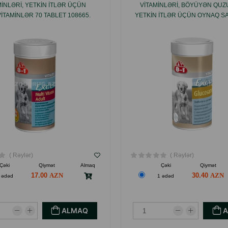
MINLƏRI, YETKIN ITLƏR ÜÇÜN
VITAMINLƏRI, BÖYÜYƏN QUZ
ITAMINLƏR 70 TABLET 108665.
YETKIN ITLƏR ÜÇÜN OYNAQ S
VƏ HƏRƏKƏTLILIYI ÜÇÜN QL
55 TABLET 124290 .
( Rəylər)
( Rəylər)
Çəki
Qiymət
Almaq
Çəki
Qiymət
17.00
30.40
 ədəd
1 ədəd
ALMAQ