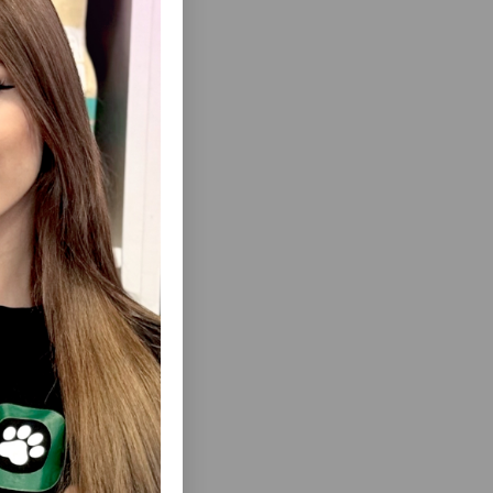
ısını Gör
ROLLS MAL
WANPY BEEF JERKY SLICES ITLƏR ÜÇÜN
ƏR ÜÇÜN
QURUDULMUŞ MAL ƏTI DADLI LƏZIZ
DIR.
YEMƏK 100 Q.