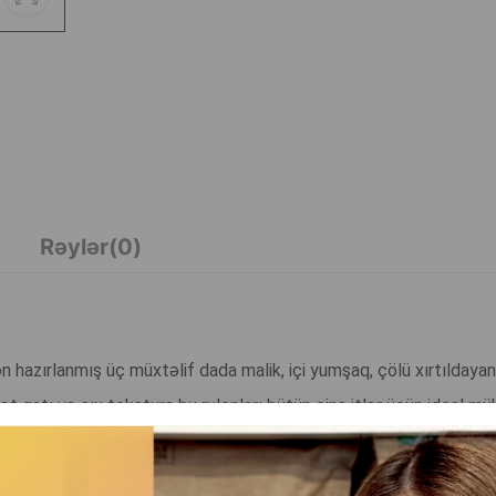
Rəylər(0)
 hazırlanmış üç müxtəlif dada malik, içi yumşaq, çölü xırtıldayan
i ət qatı və sıx tekstura bu rulonları bütün cins itlər üçün ideal m
zamanı, həm də gündəlik mükafat kimi istifadə üçün uyğundur. Təbi