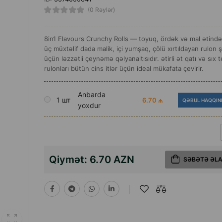
(0 Rəylər)
8in1 Flavours Crunchy Rolls — toyuq, ördək və mal ətində
üç müxtəlif dada malik, içi yumşaq, çölü xırtıldayan rulon ş
üçün ləzzətli çeynəmə qəlyanaltısıdır. ətirli ət qatı və sıx 
rulonları bütün cins itlər üçün ideal mükafata çevirir.
Anbarda
1 шт
6.70 ₼
QƏBUL HAQQIN
yoxdur
Qiymət:
6.70 AZN
SƏBƏTƏ ƏL