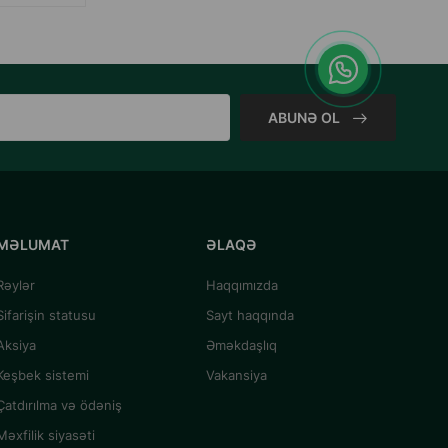
ABUNƏ OL
MƏLUMAT
ƏLAQƏ
Rəylər
Haqqımızda
Sifarişin statusu
Sayt haqqında
Aksiya
Əməkdaşlıq
Keşbek sistemi
Vakansiya
Çatdırılma və ödəniş
Məxfilik siyasəti