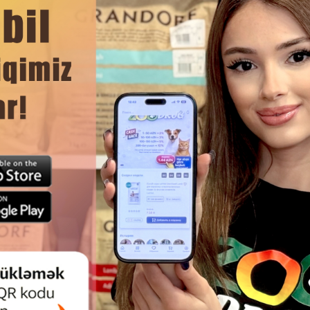
əkləyir.
eməkdir.
DAHA ÇOX OXU
Ham
LIGHTS DUCK SPIRALS — SIX XAM
TRIXIE DENTA FUN MARBLED 
DƏN HAZIRLANMIŞ VƏ ÜZƏRI
ƏTI VƏ AĞ BALIQ ILƏ - ITL
 ÖRDƏK FILESI ILƏ ÖRTÜLMÜŞ
ÇEYNƏNƏN QƏLYANALTI
AL FORMADA TƏBII ÇEYNƏMƏ
LƏZZƏTIDIR 154822 .