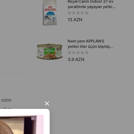
Royal Canin Indoor 27 ev
şəraitində yaşayan yetkin
pişiklər üçün toyuq dadlı
quru yem.
13 AZN
Nəm yem APPLAWS
yetkin itlər üçün bişmiş
toyuq sinəsi, quzu əti,
kök və balqabaq ilə 156
3.9 AZN
qr.
 rulon
×
ükafata
i tərkibi və