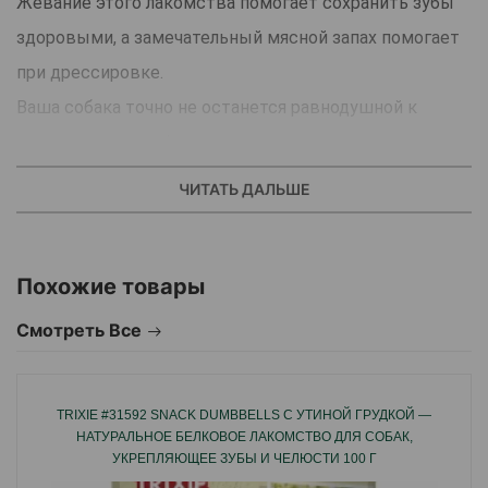
Жевание этого лакомства помогает сохранить зубы
здоровыми, а замечательный мясной запах помогает
при дрессировке.
Ваша собака точно не останется равнодушной к
такому угощению!
ЧИТАТЬ ДАЛЬШЕ
Особенности:
С низким содержанием жира с высоким
содержанием белка.
Похожие товары
Высокое качество.
Смотреть Все
Помогает сбалансировать рацион собаки.
Укрепляет кости.
TRIXIE #31592 SNACK DUMBBELLS С УТИНОЙ ГРУДКОЙ —
Здоровое пищеварение.
НАТУРАЛЬНОЕ БЕЛКОВОЕ ЛАКОМСТВО ДЛЯ СОБАК,
Удобно хранить: упаковка с замком Zір-Lосk
УКРЕПЛЯЮЩЕЕ ЗУБЫ И ЧЕЛЮСТИ 100 Г