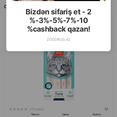
Смотреть Все
Bizdən sifariş et - 2
%-3%-5%-7%-10
%cashback qazan!
ЛАКОМСТВО WANPY CREAMY TUNA&CODFISH ДЛЯ КОШЕК СО
ВКУСОМ ТУНЦА И ТРЕСКИ 70 ГР.
ZOODRUG.AZ
( Отзывы)
Масса
Цена
Купить