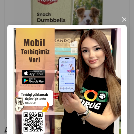
сохраняет свежесть лакомства и может
использоваться многократно.
×
Страна производитель: Китай.
( Отзывы)
Масса
Цена
Купить
6.30
100 гр (1 пакет)
КУПИТЬ
Другие товоры бренда