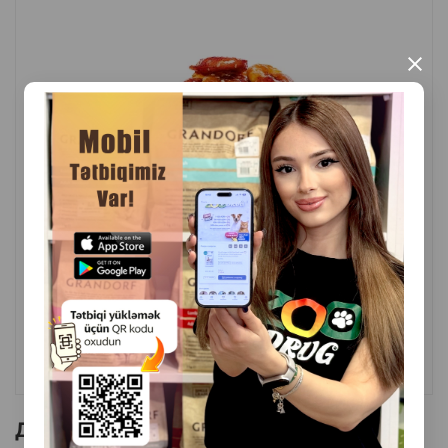
×
( Отзывы)
Масса
Цена
Купить
1.10
1 шт
КУПИТЬ
Другие товоры бренда