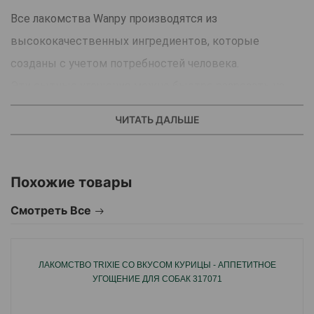
Все лакомства Wanpy производятся из
высококачественных ингредиентов, которые
созданы с учетом потребностей человека.
Эти сытные угощения можно быстро разрезать на
более мелкие части и разделить на порции, запечь в
ЧИТАТЬ ДАЛЬШЕ
духовке или запечь до совершенства.
Питательные лакомства станут прекрасным
дополнением к повседневному рациону вашей
Похожие товары
собаки, будь то угощение за хорошо выполненную
Смотреть Все
работу или просто испортить ее.
ЛАКОМСТВО TRIXIE СО ВКУСОМ КУРИЦЫ - АППЕТИТНОЕ
Страна производитель: Китай.
УГОЩЕНИЕ ДЛЯ СОБАК 317071