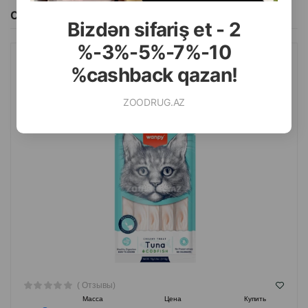
Смотреть Все
Bizdən sifariş et - 2
%-3%-5%-7%-10
%cashback qazan!
ЛАКОМСТВО WANPY CREAMY TUNA&CODFISH ДЛЯ КОШЕК СО
ВКУСОМ ТУНЦА И ТРЕСКИ 70 ГР.
ZOODRUG.AZ
( Отзывы)
Масса
Цена
Купить