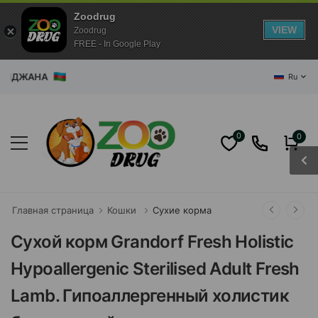
Zoodrug
VIEW
Zoodrug
FREE - In Google Play
ДЖАНА
Ru
0
0
Главная страница
Кошки
Сухие корма
Сухой корм Grandorf Fresh Holistiс
Hypoallergenic Sterilised Adult Fresh
Lamb. Гипоаллергенный холистик