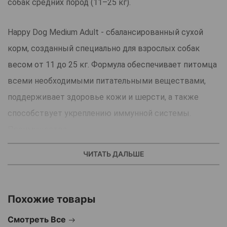
собак средних пород (11–25 кг).
Happy Dog Medium Adult - сбалансированный сухой
корм, созданный специально для взрослых собак
весом от 11 до 25 кг. Формула обеспечивает питомца
всеми необходимыми питательными веществами,
поддерживает здоровье кожи и шерсти, а также
способствует укреплению иммунной системы.
Преимущества:
Поддержка иммунитета - комплекс витаминов и
ЧИТАТЬ ДАЛЬШЕ
антиоксидантов способствует естественной защите
организма.
Здоровая кожа и шерсть - оптимальное содержание
Похожие товары
жирных кислот делает шерсть блестящей и здоровой.
Смотреть Все
Легкоусвояемые белки - высокая питательная