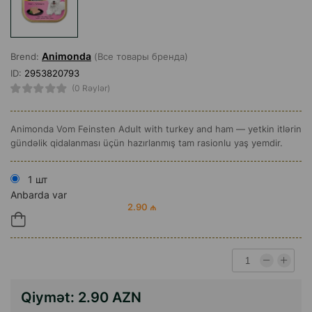
Animonda
Brend:
(Все товары бренда)
ID:
2953820793
(0 Rəylər)
Animonda Vom Feinsten Adult with turkey and ham — yetkin itlərin
gündəlik qidalanması üçün hazırlanmış tam rasionlu yaş yemdir.
1 шт
Anbarda var
2.90 ₼
Qiymət:
2.90 AZN