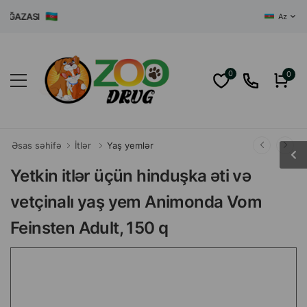
AZASI
Az
0
0
Əsas səhifə
İtlər
Yaş yemlər
Yetkin itlər üçün hinduşka əti və
vetçinalı yaş yem Animonda Vom
Feinsten Adult, 150 q