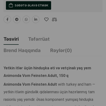
SƏBƏTƏ ƏLAVƏ ETMƏK
Təsviri
Təfərrüat
Brend Haqqında
Rəylər(0)
Yetkin itlər üçün hinduşka əti və vetçinalı yaş yem
Animonda Vom Feinsten Adult, 150 q
Animonda Vom Feinsten Adult
with turkey and ham —
yetkin itlərin gündəlik qidalanması üçün hazırlanmış tam
rasionlu yaş yemdir. Əsas komponent yumşaq hinduşka