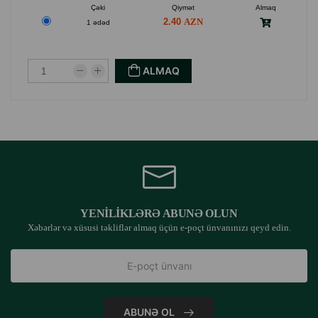
Çəki
Qiymət
Almaq
2.40
1 ədəd
ALMAQ
YENILIKLƏRƏ ABUNƏ OLUN
Xəbərlər və xüsusi təkliflər almaq üçün e-poçt ünvanınızı qeyd edin.
ABUNƏ OL