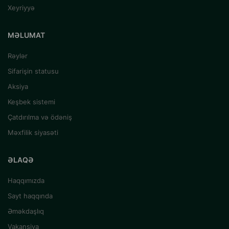
Xeyriyyə
MƏLUMAT
Rəylər
Sifarişin statusu
Aksiya
Keşbek sistemi
Çatdırılma və ödəniş
Məxfilik siyasəti
ƏLAQƏ
Haqqımızda
Sayt haqqında
Əməkdaşlıq
Vakansiya