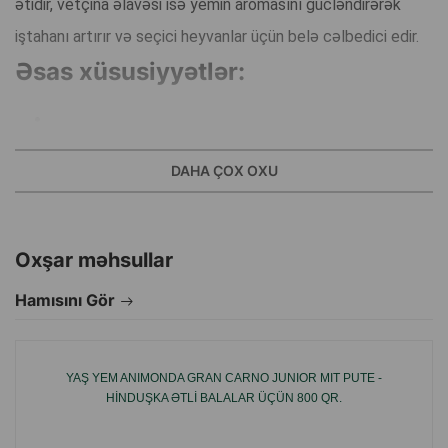
ətidir, vetçina əlavəsi isə yemin aromasını gücləndirərək
iştahanı artırır və seçici heyvanlar üçün belə cəlbedici edir.
Əsas xüsusiyyətlər:
Stabil fiziki aktivlik dövründə olan itlər üçün nəzərdə
DAHA ÇOX OXU
tutulub.
Hinduşka yumşaq dadlı və heyvani zülal mənbəyidir.
Oxşar məhsullar
Hamısını Gör
Vetçinanın əlavə olunması dad profilini gücləndirir və
yemə marağı artırır.
YAŞ YEM ANIMONDA GRAN CARNO JUNIOR MIT PUTE -
HINDUŞKA ƏTLI BALALAR ÜÇÜN 800 QR.
Yumşaq, vahid konsistensiya qida qəbulunu asanlaşdırır.