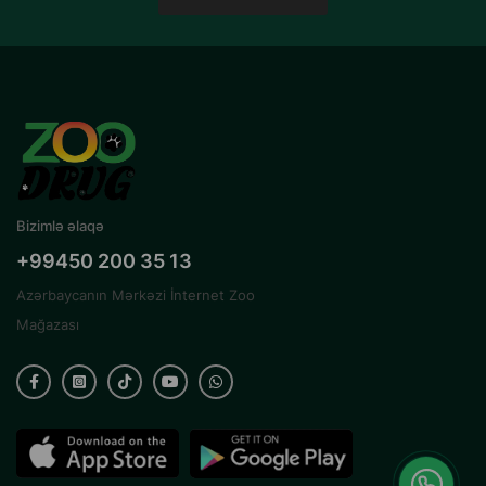
Bizimlə əlaqə
+99450 200 35 13
Azərbaycanın Mərkəzi İnternet Zoo
Mağazası