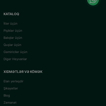
KATALOQ
İtlər üçün
Pişiklər üçün
Balıqlar üçün
Quşlar üçün
Gəmiricilər üçün
Digər Heyvanlar
XIDMƏTLƏR VƏ KÖMƏK
Elan yerləşdir
Şikayətlər
Blog
Zəmanət