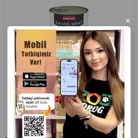
Artıq doldurucular olmadan heyvani mənşəli
inqrediyentlərə fokuslanır.
×
Vom Feinsten xətti dad müxtəlifliyi və yetkin itlərin gündəlik
ehtiyaclarına uyğunluq üzərində qurulub. Bu seçim daha
cəlbedici dad profili axtaran sahiblər üçün yaxşı variant ola
bilər.
İstehsal ölkəsi:
Almaniya
( Rəylər)
Çəki
Qiymət
Almaq
8.80
1 ədəd
ALMAQ