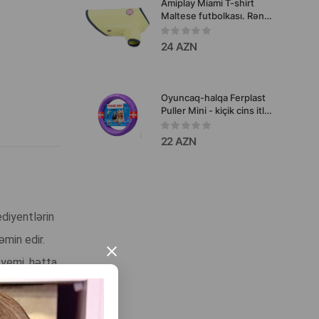
Amiplay Miami T-shirt
Maltese futbolkası. Rəng:
Yaşıl. Ölçülər: Size 35 sm.
g 35 sm. b 36 sm. d 52
24 AZN
sm. Məhsul kodu:
127138.
Oyuncaq-halqa Ferplast
Puller Mini - kiçik cins itlər
üçün aktiv oyunlar, təlim
və əla fiziki formanı
22 AZN
qorumaq məqsədilə
hazırlanmış xüsusi məşq
aksesuarıdır.
diyentlərin
əmin edir.
×
 yemi, hətta
 var.