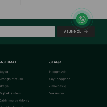
ABUNƏ OL
MƏLUMAT
ƏLAQƏ
Rəylər
Haqqımızda
Sifarişin statusu
Sayt haqqında
Aksiya
Əməkdaşlıq
Keşbek sistemi
Vakansiya
Çatdırılma və ödəniş