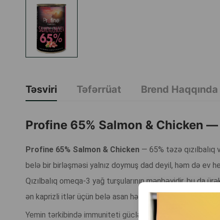
Təsviri
Təfərrüat
Brend Haqqında
Profine 65% Salmon & Chicken
— 
Profine 65% Salmon & Chicken
— 65% təzə qızılbalıq v
belə bir birləşməsi yalnız doymuş dad deyil, həm də ev hey
Qızılbalıq omeqa-3 yağ turşularının mənbəyidir, bu da ürək
ən kaprizli itlər üçün belə asan həzm olunan və dadlı edir.
Yemin tərkibində immuniteti gücləndirməyə və maddələr m