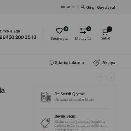
Giriş
/
Qeydiyyat
Az
0
0
0
izimlə əlaqə :
99450 200 35 13
Səbət
Seçilmişlər
Müqayisə
Sifarişi təkrarla
Aksiya
da
Ən Sərfəli Qiymət
Ən aşağı qiymətlər bizdə
Böyük Seçim
Bizim zoomağazamıza baxın və
özünüz üçün yalnız ən möhtəşəm
yemləri kəşf edin!