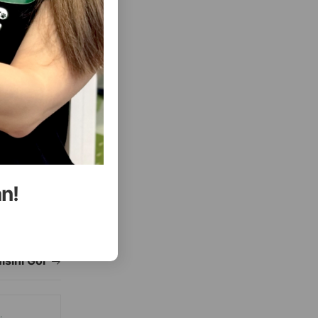
( Rəylər)
Almaq
Çəki
Qiymət
Almaq
2.60
1 ədəd
an!
ALMAQ
ALMAQ
ısını Gör