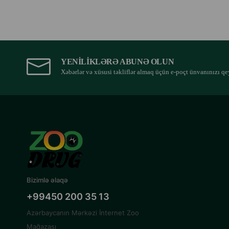
YENILIKLƏRƏ ABUNƏ OLUN
Xəbərlər və xüsusi təkliflər almaq üçün e-poçt ünvanınızı qe
Bizimlə əlaqə
+99450 200 35 13
Azərbaycanın Mərkəzi İnternet Zoo
Mağazası