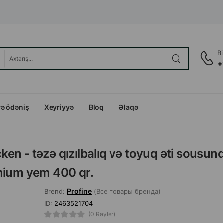
B
+
və ödəniş
Xeyriyyə
Bloq
Əlaqə
en - təzə qızılbalıq və toyuq əti sousun
emium yem 400 qr.
Profine
Brend:
(Все товары бренда)
ID:
2463521704
(0 Rəylər)