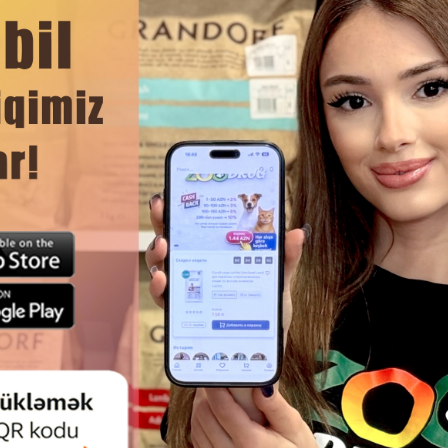
 müsbət təsir göstərir, toyuq əti isə ev heyvanına güc və canlılıq v
vantlar yoxdur — yalnız təbii inqrediyentlər təhlükəsiz və faydalı 
ssas həzm sisteminə malik itlər üçün də uyğundur.
mlığına qayğı göstərən, həyatına enerji və dəniz dadı qatan balans
DAHA ÇOX OXU
Ham
KIN ITLƏR ÜÇÜN QUŞ ƏTI VƏ
XIRDA CINS YETKIN ITLƏR Ü
ONLU YAŞ YEM ANIMONDA VOM
ƏTI, QAZ VƏ CƏFƏRI TƏRKIBLI
FEINSTEN ADULT, 150 Q
VOM FEINSTEN MINI ADULT YAŞ
Q, #82359