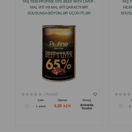
YAŞ YEM PROFINE 65% BEEF WITH LIVER -
YAŞ 
MAL ƏTI VƏ MAL ƏTI QARACIYƏRI
HEAR
SOUSUNDA BÖYÜKLƏR ÜÇÜN ITLƏR
SOUSU
ÜÇÜN PÂTƏ 400 QR.
ÜÇÜN SU
( Rəylər)
Çəki
Qiymət
Almaq
Anbarda
6.20
1 ədəd
1
Yoxdur