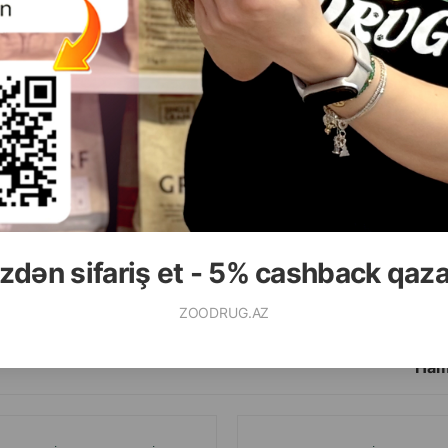
( Rəylər)
( Rəylər)
Çəki
Qiymət
Almaq
Çəki
Qiymət
2.70
2.30
1 ədəd
1 ədəd
zdən sifariş et - 5% cashback qaz
ALMAQ
ZOODRUG.AZ
Ham