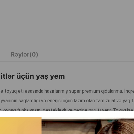
Rəylər(0)
itlər üçün yaş yem
ə toyuq əti əsasında hazırlanmış super premium qidalanma. İnqre
vanının sağlamlığı və enerjisi üçün lazım olan tam zülal və yağ t
, oynaq funksiyasını dəstəkləyir və xəzinə parıltı verir. Toyuq isə
übadiləsini yaxşılaşdırmağa kömək edən vitaminlər və minerallar