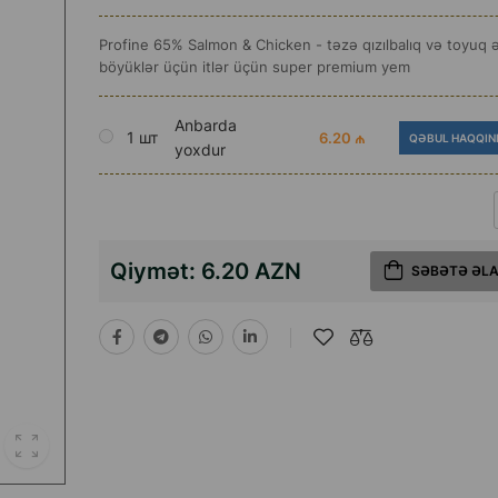
Profine 65% Salmon & Chicken - təzə qızılbalıq və toyuq 
böyüklər üçün itlər üçün super premium yem
Anbarda
1 шт
6.20 ₼
QƏBUL HAQQIN
yoxdur
Qiymət:
6.20 AZN
SƏBƏTƏ ƏL