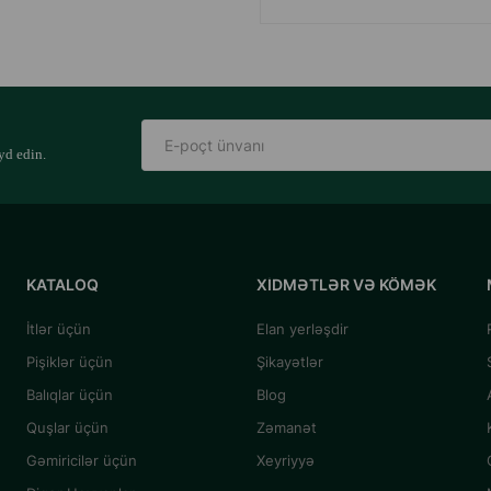
yd edin.
KATALOQ
XIDMƏTLƏR VƏ KÖMƏK
İtlər üçün
Elan yerləşdir
Pişiklər üçün
Şikayətlər
Balıqlar üçün
Blog
Quşlar üçün
Zəmanət
Gəmiricilər üçün
Xeyriyyə