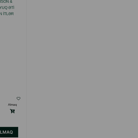
ISON &
YUQ ƏTI
 ITLƏR
400 QR.
Almaq
ALMAQ