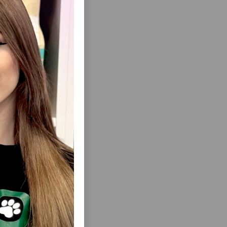
erir.
qidalanma
lı
ısını Gör
ÇÜN TOYUQ
TROPI İTLƏR ÜÇÜN YAŞIL YEM
 ANIMONDA
QURUDULMUŞ YEM 415QR.
 YEM, 100