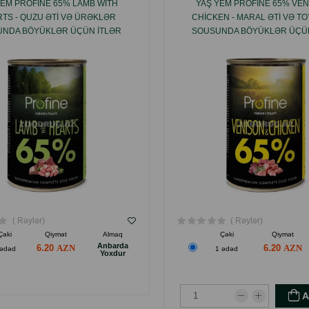
YEM PROFINE 65% LAMB WITH
YAŞ YEM PROFINE 65% VEN
TS - QUZU ƏTI VƏ ÜRƏKLƏR
CHICKEN - MARAL ƏTI VƏ TO
NDA BÖYÜKLƏR ÜÇÜN ITLƏR
SOUSUNDA BÖYÜKLƏR ÜÇÜN
PER PREMIUM YAŞ YEM 400 QR.
ÜÇÜN SUPER PREMIUM YEM 
( Rəylər)
( Rəylər)
Çəki
Qiymət
Almaq
Çəki
Qiymət
Anbarda
6.20
6.20
 ədəd
1 ədəd
Yoxdur