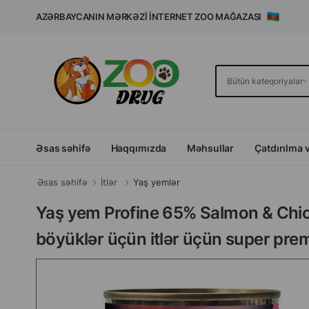
AZƏRBAYCANIN MƏRKƏZI İNTERNET ZOO MAĞAZASI
Əsas səhifə
Haqqımızda
Məhsullar
Çatdırılma 
Əsas səhifə
İtlər
Yaş yemlər
Yaş yem Profine 65% Salmon & Chick
böyüklər üçün itlər üçün super pr