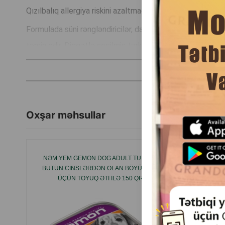
Qızılbalıq allergiya riskini azaltmağa kömək edir və dəriyə
Formulada süni rəngləndiricilər, dadlandırıcılar və konser
təmin edir. Diqqətlə seçilmiş tərkibə görə, yem hətta hə
Profine 65% Salmon & Chicken
— itinizin hər gün sağla
qidalanmadır.
Oxşar məhsullar
NƏM YEM GEMON DOG ADULT TURKEY
YET
BÜTÜN CINSLƏRDƏN OLAN BÖYÜKLƏR
MAKAR
ÜÇÜN TOYUQ ƏTI ILƏ 150 QR