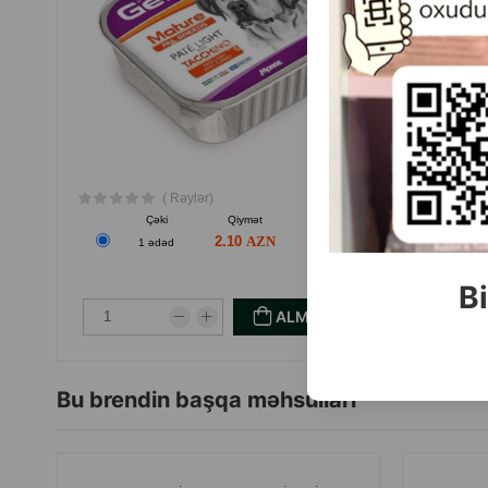
( Rəylər)
Çəki
Qiymət
Almaq
2.10
1 ədəd
Bi
ALMAQ
Bu brendin başqa məhsulları