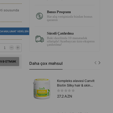
əti sousunda
Bonus Proqramı
Hər alış verişinizdə bizdən bonus
qazanın
DA MƏLUMAT VERILSIN
Sürətli Çatdırılma
Baki daxilində 10 manatadək
sifarişdə! Azərbaycan üzrə ekspress
çatdırılma!
AVƏ ETMƏK
Daha çox məhsul
Kompleks əlavəsi Canvit
Biotin Silky hair & skin
pişiklərdə tük gözəlliyi və
sağlam dəri üçün 100 qr.
27.2 AZN