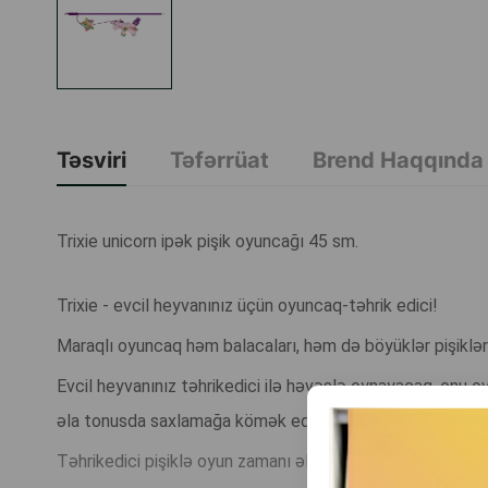
Təsviri
Təfərrüat
Brend Haqqında
Trixie unicorn ipək pişik oyuncağı 45 sm.
Trixie - evcil heyvanınız üçün oyuncaq-təhrik edici!
Maraqlı oyuncaq həm balacaları, həm də böyüklər pişiklə
Evcil heyvanınız təhrikedici ilə həvəslə oynayacaq, onu ov
əla tonusda saxlamağa kömək edəcək.
Təhrikedici pişiklə oyun zamanı əllərinizi cızılmaqdan xil