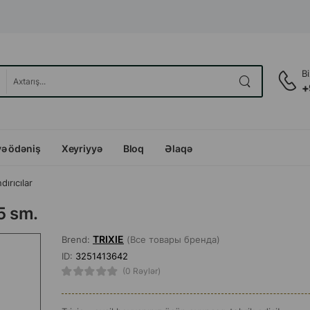
B
+
və ödəniş
Xeyriyyə
Bloq
Əlaqə
dırıcılar
5 sm.
TRIXIE
Brend:
(Все товары бренда)
ID:
3251413642
(0 Rəylər)