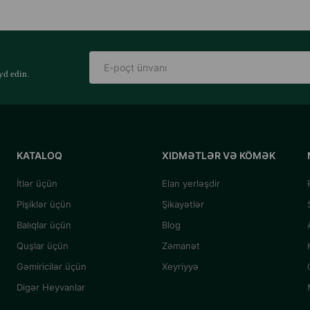
yd edin.
KATALOQ
XIDMƏTLƏR VƏ KÖMƏK
İtlər üçün
Elan yerləşdir
Pişiklər üçün
Şikayətlər
Balıqlar üçün
Blog
Quşlar üçün
Zəmanət
Gəmiricilər üçün
Xeyriyyə
Digər Heyvanlar