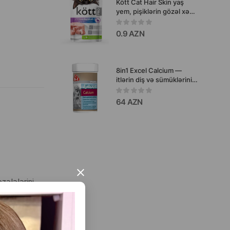
Kött Cat Hair Skin yaş
yem, pişiklərin gözəl xəzi
üçün ördək əti paşeti, 75
qr.
0.9 AZN
8in1 Excel Calcium —
itlərin diş və sümüklərini
möhkəmləndirmək üçün
hazırlanmış kalsium
64 AZN
əlavəsidir 115540 .
×
zələlərini