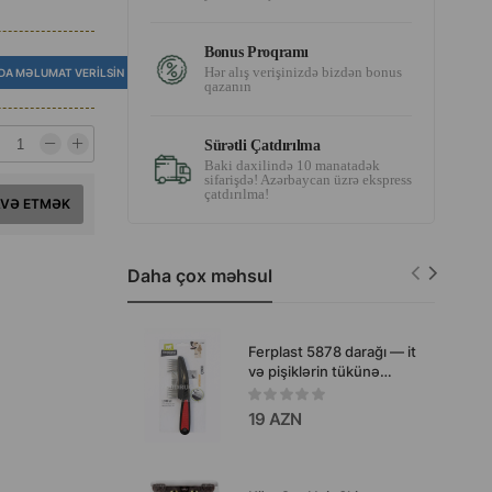
Bonus Proqramı
Hər alış verişinizdə bizdən bonus
DA MƏLUMAT VERILSIN
qazanın
Sürətli Çatdırılma
Baki daxilində 10 manatadək
sifarişdə! Azərbaycan üzrə ekspress
çatdırılma!
AVƏ ETMƏK
Daha çox məhsul
Ferplast 5878 darağı — it
və pişiklərin tükünə
qulluq üçün nəzərdə
tutulmuş peşəkar alətdir.
19 AZN