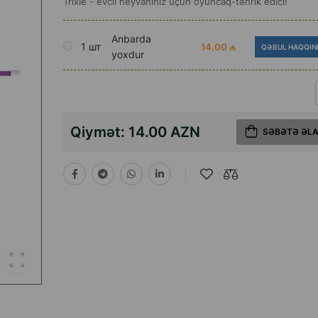
Trixie - evcil heyvanınız üçün oyuncaq-təhrik edici!
Anbarda
1 шт
14.00 ₼
QƏBUL HAQQIN
yoxdur
Qiymət:
14.00 AZN
SƏBƏTƏ ƏL