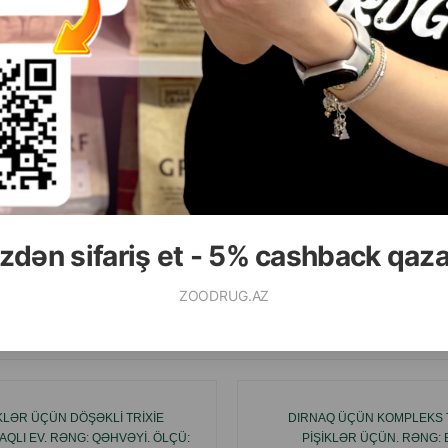
( Rəylər)
Çəki
Qiymət
Almaq
2.90
1 ədəd
zdən sifariş et - 5% cashback qaz
ALMAQ
ZOODRUG.AZ
Ham
IKLƏR ÜÇÜN DÖŞƏKLI TRIXIE
DIRNAQ ÜÇÜN KOMPLEKS T
QLI EV. RƏNG: QƏHVƏYI. ÖLÇÜ:
PIŞIKLƏR ÜÇÜN. RƏNG: 