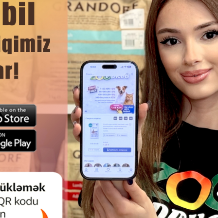
çirməyinizə heç nə mane olmayacaq!
DAHA ÇOX OXU
Ham
ELL OYUNCAQ SIÇANLAR —
R ÜÇÜN YÜNGÜL VƏ HƏRƏKƏTLI
OYUNCAQLAR