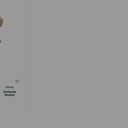
( Rəylər)
Almaq
Çəki
Qiymət
Almaq
Anbarda
Anbarda
14.00
1 ədəd
Yoxdur
Yoxdur