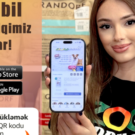
ЧИТАТЬ ДАЛЬШЕ
Смотр
К NUNBELL 0025 ДЛЯ ТУАЛЕТА
ЕК (LITTER-TRAPPER MAT)-
ИЧНЫЙ АКСЕССУАР, КОТОРЫЙ
АЕТ ПОДДЕРЖИВАТЬ ЧИСТОТУ
ВОКРУГ ЛОТКА.