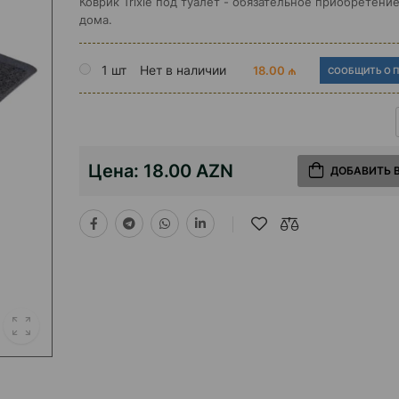
Коврик Trixie под туалет - обязательное приобретени
дома.
1 шт
Нет в наличии
18.00 ₼
СООБЩИТЬ О 
Цена:
18.00 AZN
ДОБАВИТЬ 