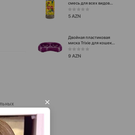
смесь для всех видов
птиц 520г
5 AZN
Двойная пластиковая
миска Trixie для кошек
или мелких собак.
Цвета в ассортименте.
9 AZN
Объем: 200 мл.
×
ельных