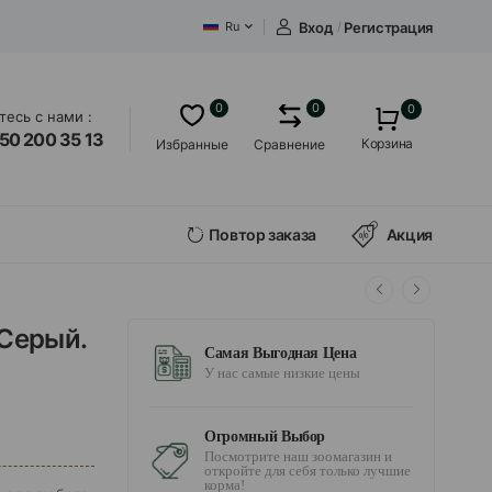
Вход
/
Регистрация
Ru
0
0
0
есь с нами :
50 200 35 13
Корзина
Избранные
Сравнение
Повтор заказа
Акция
 Серый.
Самая Выгодная Цена
У нас самые низкие цены
Огромный Выбор
Посмотрите наш зоомагазин и
откройте для себя только лучшие
корма!