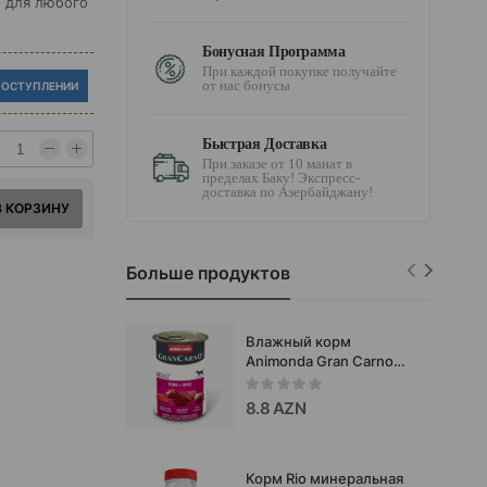
е для любого
Бонусная Программа
При каждой покупке получайте
от нас бонусы
ПОСТУПЛЕНИИ
Быстрая Доставка
При заказе от 10 манат в
пределах Баку! Экспресс-
доставка по Азербайджану!
В КОРЗИНУ
Больше продуктов
Влажный корм
Animonda Gran Carno
Original Adult для
взрослых собак со
8.8 AZN
вкусом говядины и
сердца 800 гр.
Корм Rio минеральная