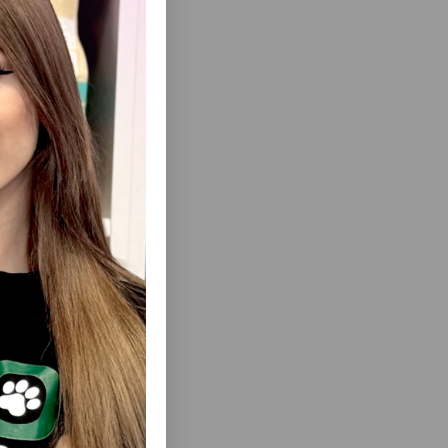
еть Все