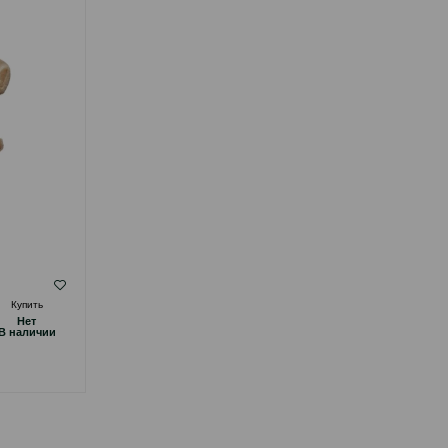
( Отзывы)
Купить
Масса
Цена
Купить
Hет
Hет
14.00
1 шт
B наличии
B наличии