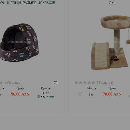
ОРИЧНЕВЫЙ. РАЗМЕР: 40Х35Х35
СМ.
СМ.
( Отзывы)
( Отзывы)
сса
Цена
Купить
Масса
Цена
Hет
56.00
78.00
шт
1 шт
B наличии