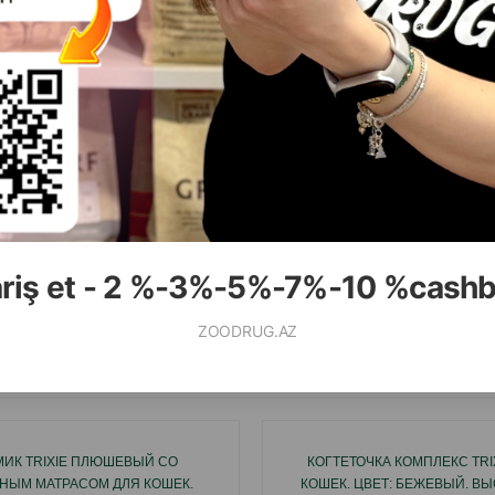
( Отзывы)
Масса
Цена
Купить
7.00
1 шт
ariş et - 2 %-3%-5%-7%-10 %cash
КУПИТЬ
ZOODRUG.AZ
Смотр
ИК TRIXIE ПЛЮШЕВЫЙ СО
КОГТЕТОЧКА КОМПЛЕКС TRI
НЫМ МАТРАСОМ ДЛЯ КОШЕК.
КОШЕК. ЦВЕТ: БЕЖЕВЫЙ. ВЫ