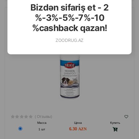
Bizdən sifariş et - 2
%-3%-5%-7%-10
СУХОЙ ШАМПУНЬ TRIXIE ГИПОАЛЛЕРГЕННЫЙ ДЛЯ СОБАК,
%cashback qazan!
КОШЕК И МЕЛКИХ ЖИВОТНЫХ 100 ГР.#29181
ZOODRUG.AZ
( Отзывы)
Масса
Цена
Купить
6.30
1 шт