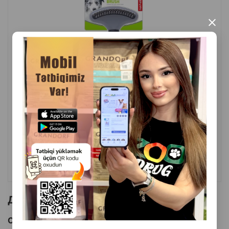
×
( Отзывы)
Масса
Цена
Купить
8.40
1 шт
КУПИТЬ
Другие товоры бренда
Смотреть Все