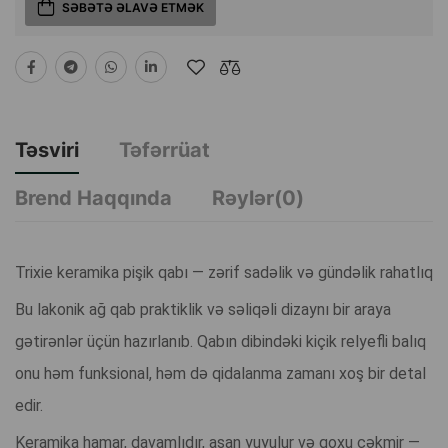
SƏBƏTƏ ƏLAVƏ ETMƏK
Təsviri
Təfərrüat
Brend Haqqında
Rəylər(0)
Trixie keramika pişik qabı — zərif sadəlik və gündəlik rahatlıq
Bu lakonik ağ qab praktiklik və səliqəli dizaynı bir araya
gətirənlər üçün hazırlanıb. Qabın dibindəki kiçik relyefli balıq
onu həm funksional, həm də qidalanma zamanı xoş bir detal
edir.
Keramika hamar, davamlıdır, asan yuyulur və qoxu çəkmir —