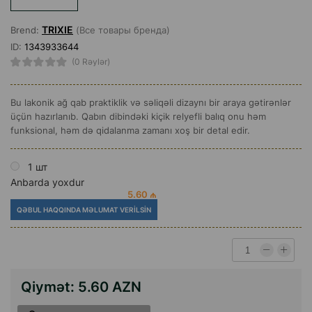
TRIXIE
Brend:
(Все товары бренда)
ID:
1343933644
(0 Rəylər)
Bu lakonik ağ qab praktiklik və səliqəli dizaynı bir araya gətirənlər
üçün hazırlanıb. Qabın dibindəki kiçik relyefli balıq onu həm
funksional, həm də qidalanma zamanı xoş bir detal edir.
1 шт
Anbarda yoxdur
5.60 ₼
QƏBUL HAQQINDA MƏLUMAT VERILSIN
Qiymət:
5.60 AZN