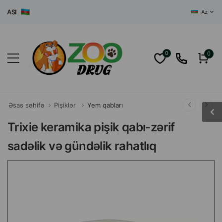
SI
Az
0
0
Əsas səhifə
Pişiklər
Yem qabları
Trixie keramika pişik qabı-zərif
sadəlik və gündəlik rahatlıq