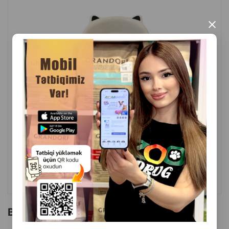
×
( Rəylər)
Çəki
Qiymət
Almaq
15.00
1 ədəd
ALMAQ
Bu brendin başqa məhsulları