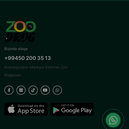
Bizimlə əlaqə
+99450 200 35 13
Azərbaycanın Mərkəzi İnternet Zoo
Mağazası