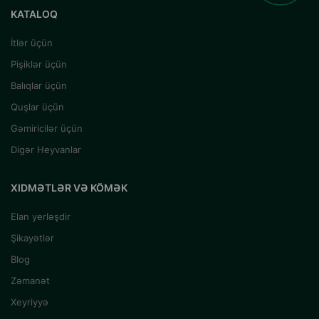
KATALOQ
İtlər üçün
Pişiklər üçün
Balıqlar üçün
Quşlar üçün
Gəmiricilər üçün
Digər Heyvanlar
XIDMƏTLƏR VƏ KÖMƏK
Elan yerləşdir
Şikayətlər
Blog
Zəmanət
Xeyriyyə