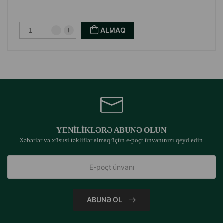
ALMAQ
YENILIKLƏRƏ ABUNƏ OLUN
Xəbərlər və xüsusi təkliflər almaq üçün e-poçt ünvanınızı qeyd edin.
ABUNƏ OL