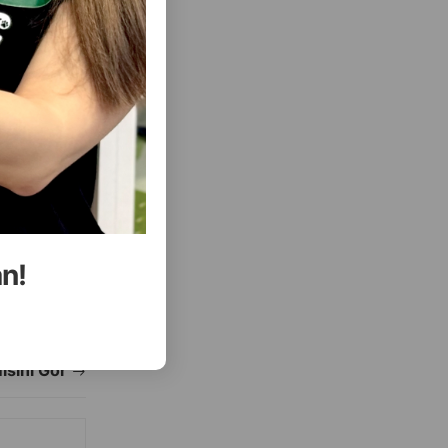
( Rəylər)
Almaq
Çəki
Qiymət
Almaq
12.00
1 ədəd
an!
ALMAQ
ALMAQ
ısını Gör