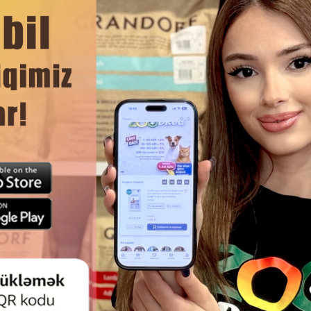
r.
DAHA ÇOX OXU
Ham
HEYVANLAR ÜÇÜN QAB, PLASTIK
İKI KERAMIK QAB TRIXIE, STEN
T. RƏNGLƏR: ÇEŞIDDƏ. 300 ML.
2Х300 ML.