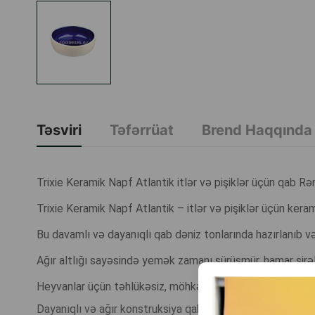
Təsviri
Təfərrüat
Brend Haqqında
Trixie Keramik Napf Atlantik itlər və pişiklər üçün qab
Trixie Keramik Napf Atlantik – itlər və pişiklər üçün keram
Bu davamlı və dayanıqlı qab dəniz tonlarında hazırlanıb və s
Ağır altlığı sayəsində yemək zamanı sürüşmür, hamar şirəli 
Heyvanlar üçün təhlükəsiz, möhkəm keramikadan hazırlan
Dayanıqlı və ağır konstruksiya qabın sürüşməsinin və aşmas