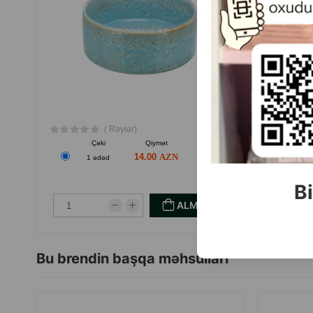
( Rəylər)
Çəki
Qiymət
Almaq
14.00
1 ədəd
Bi
ALMAQ
Bu brendin başqa məhsulları