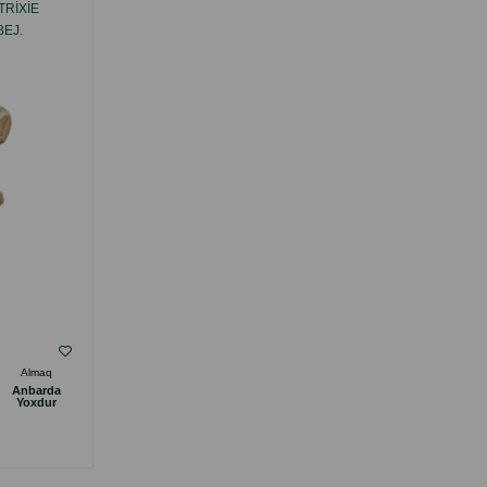
RIXIE
KASA TRIXIE KERAMIK. RƏNG: AĞ-BOZ.
BEJ.
HƏCMI: 600 ML.
( Rəylər)
Almaq
Çəki
Qiymət
Almaq
Anbarda
Anbarda
14.00
1 ədəd
Yoxdur
Yoxdur