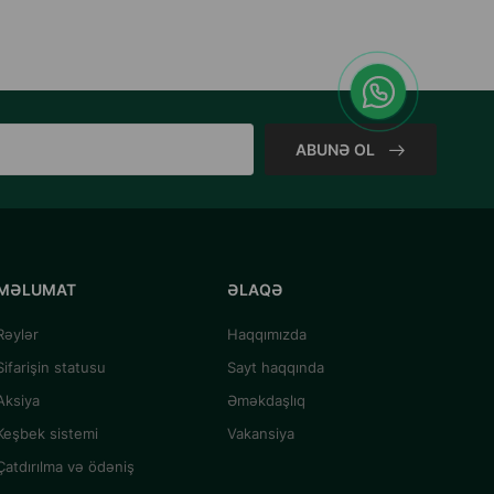
ABUNƏ OL
MƏLUMAT
ƏLAQƏ
Rəylər
Haqqımızda
Sifarişin statusu
Sayt haqqında
Aksiya
Əməkdaşlıq
Keşbek sistemi
Vakansiya
Çatdırılma və ödəniş