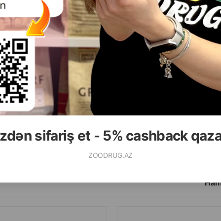
( Rəylər)
( Rəylər)
Çəki
Qiymət
Almaq
Çəki
Qiymət
4.50
27.50
1 ədəd
1 ədəd
zdən sifariş et - 5% cashback qaz
ALMAQ
ZOODRUG.AZ
Ham