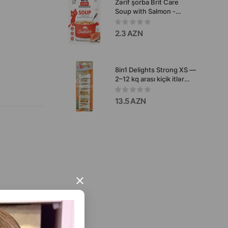
Zərif şorba Brit Care
Soup with Salmon -
qızılbalıq dadı ilə yetkin
pişiklər, o cümlədən
2.3 AZN
sterilizə olunmuş ev
heyvanları üçün 75 qr.
8in1 Delights Strong XS —
2–12 kq arası kiçik itlər
üçün nəzərdə tutulmuş
davamlı çeynəmə sümüyü
13.5 AZN
dəstidir 110668 .
×