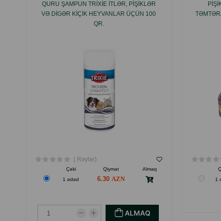
QURU ŞAMPUN TRIXIE ITLƏR, PIŞIKLƏR
PIŞ
VƏ DIGƏR KIÇIK HEYVANLAR ÜÇÜN 100
TƏMTƏRA
QR.
( Rəylər)
Çəki
Qiymət
Almaq
Ç
6.30
1 ədəd
1 
ALMAQ