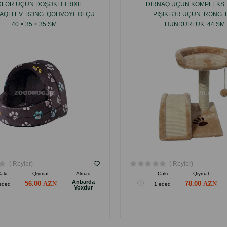
IKLƏR ÜÇÜN DÖŞƏKLI TRIXIE
DIRNAQ ÜÇÜN KOMPLEKS T
QLI EV. RƏNG: QƏHVƏYI. ÖLÇÜ:
PIŞIKLƏR ÜÇÜN. RƏNG: 
40 × 35 × 35 SM.
HÜNDÜRLÜK: 44 SM.
( Rəylər)
( Rəylər)
əki
Qiymət
Almaq
Çəki
Qiymət
Anbarda
56.00
78.00
ədəd
1 ədəd
Yoxdur