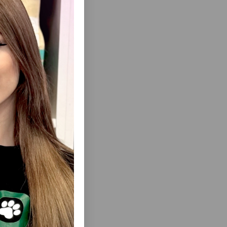
ısını Gör
DLI. HƏCM:
TRIXIE KERAMIKA QAB THANKS FOE
SEVICE. RƏNGLƏR: MÜXTƏLIF. HƏCM 300
ML.