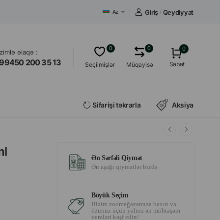
Giriş
/
Qeydiyyat
Az
0
0
0
izimlə əlaqə :
99450 200 35 13
Səbət
Seçilmişlər
Müqayisə
Sifarişi təkrarla
Aksiya
ml
Ən Sərfəli Qiymət
Ən aşağı qiymətlər bizdə
Böyük Seçim
Bizim zoomağazamıza baxın və
özünüz üçün yalnız ən möhtəşəm
yemləri kəşf edin!