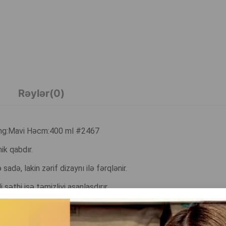
Rəylər(0)
 Rəng:Mavi Həcm:400 ml #2467
ik qabdır.
adə, lakin zərif dizaynı ilə fərqlənir.
səthi isə təmizliyi asanlaşdırır.
ıb.
ının qarşısını alır.