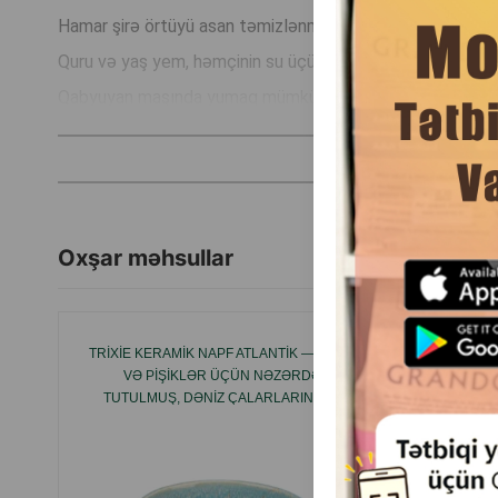
Hamar şirə örtüyü asan təmizlənmə və gigiyena təmin edi
Quru və yaş yem, həmçinin su üçün uyğundur.
Qabyuyan maşında yumaq mümkündür.
Rəng: Mavi, ağ kənarlarla.
Material: Keramika.
Brend: Trixie.
Oxşar məhsullar
İstehsalçı ölkə: Çin.
TRIXIE KERAMIK NAPF ATLANTIK — ITLƏR
SAVIC 
VƏ PIŞIKLƏR ÜÇÜN NƏZƏRDƏ
İKIQA
TUTULMUŞ, DƏNIZ ÇALARLARINDAN
ILHAMLANARAQ HAZIRLANMIŞ MÖHKƏM
VƏ ZƏRIF KERAMIK QABDIR (ARTIKL:
25112)