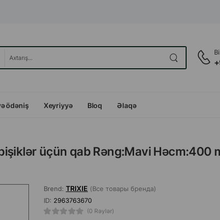
B
+
və ödəniş
Xeyriyyə
Bloq
Əlaqə
və pişiklər üçün qab Rəng:Mavi Həcm:400 
TRIXIE
Brend:
(Все товары бренда)
ID:
2963763670
(0 Rəylər)