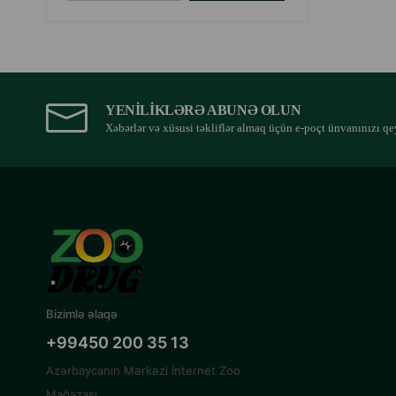
YENILIKLƏRƏ ABUNƏ OLUN
Xəbərlər və xüsusi təkliflər almaq üçün e-poçt ünvanınızı qe
Bizimlə əlaqə
+99450 200 35 13
Azərbaycanın Mərkəzi İnternet Zoo
Mağazası