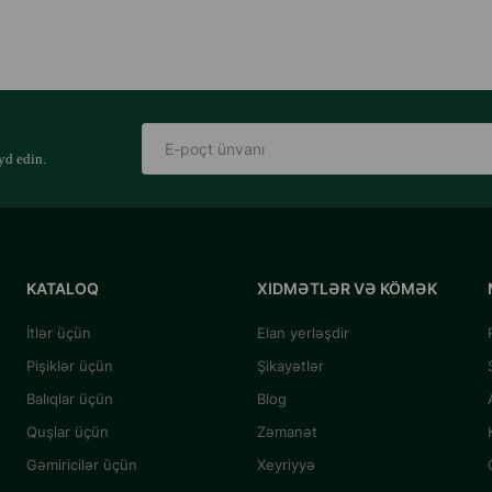
yd edin.
KATALOQ
XIDMƏTLƏR VƏ KÖMƏK
İtlər üçün
Elan yerləşdir
Pişiklər üçün
Şikayətlər
Balıqlar üçün
Blog
Quşlar üçün
Zəmanət
Gəmiricilər üçün
Xeyriyyə