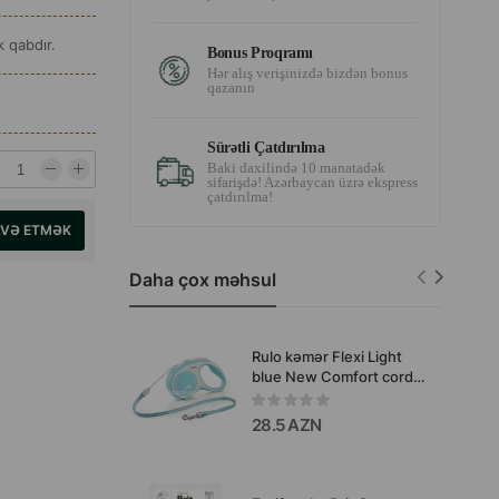
k qabdır.
Bonus Proqramı
Hər alış verişinizdə bizdən bonus
qazanın
Sürətli Çatdırılma
Baki daxilində 10 manatadək
sifarişdə! Azərbaycan üzrə ekspress
çatdırılma!
AVƏ ETMƏK
Daha çox məhsul
Rulo kəmər Flexi Light
blue New Comfort cord.
Ölçü XS. Rəng: Açık mavi.
Uzunluq: 3 metr. 8kq-a
28.5 AZN
qədər.