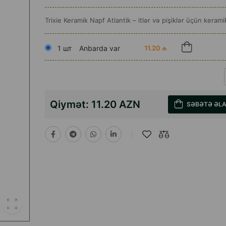
Trixie Keramik Napf Atlantik – itlər və pişiklər üçün kerami
1 шт
Anbarda var
11.20 ₼
Qiymət:
11.20 AZN
SƏBƏTƏ ƏL