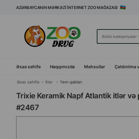
AZƏRBAYCANIN MƏRKƏZI İNTERNET ZOO MAĞAZASI
Əsas səhifə
Haqqımızda
Məhsullar
Çatdırılma 
Əsas səhifə
İtlər
Yem qabları
Trixie Keramik Napf Atlantik itlər 
#2467