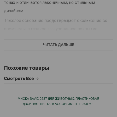
тонах и отличается лаконичным, но стильным
дизайном.
Тяжёлое основание предотвращает скольжение во
время еды, а гладкое глазурованное покрытие
облегчает уход.
ЧИТАТЬ ДАЛЬШЕ
Изготовлена из прочной, безопасной для животных
керамики.
Устойчивая, тяжёлая конструкция предотвращает
Похожие товары
скольжение и опрокидывание
Смотреть Все
Гладкая глазурь обеспечивает лёгкую очистку и
гигиеничность.
МИСКА SAVIC 0237 ДЛЯ ЖИВОТНЫХ, ПЛАСТИКОВАЯ
Подходит для сухого и влажного корма, а также
ДВОЙНАЯ. ЦВЕТА: В АССОРТИМЕНТЕ. 300 МЛ.
воды.