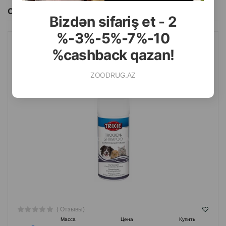
Смотреть Все
Bizdən sifariş et - 2
%-3%-5%-7%-10
%cashback qazan!
СУХОЙ ШАМПУНЬ TRIXIE ГИПОАЛЛЕРГЕННЫЙ ДЛЯ СОБАК,
КОШЕК И МЕЛКИХ ЖИВОТНЫХ 100 ГР.#29181
ZOODRUG.AZ
( Отзывы)
Масса
Цена
Купить