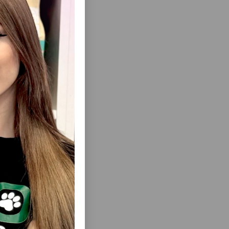
ısını Gör
RƏNG: MIX.
TRIXIE KERAMIKA QAB. RƏNGLƏR:
MÜXTƏLIF. HƏCM 200 ML.