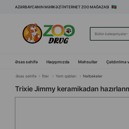
AZƏRBAYCANIN MƏRKƏZI İNTERNET ZOO MAĞAZASI
Əsas səhifə
Haqqımızda
Məhsullar
Çatdırılma 
Əsas səhifə
İtlər
Yem qabları
Nəlbəkələr
Trixie Jimmy keramikadan hazırlanm