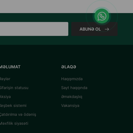
ABUNƏ OL
MƏLUMAT
ƏLAQƏ
Rəylər
Haqqımızda
Sifarişin statusu
Sayt haqqında
Aksiya
Əməkdaşlıq
Keşbek sistemi
Vakansiya
Çatdırılma və ödəniş
Məxfilik siyasəti