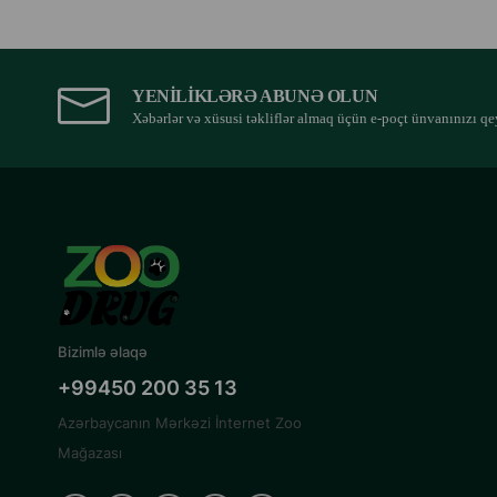
YENILIKLƏRƏ ABUNƏ OLUN
Xəbərlər və xüsusi təkliflər almaq üçün e-poçt ünvanınızı qe
Bizimlə əlaqə
+99450 200 35 13
Azərbaycanın Mərkəzi İnternet Zoo
Mağazası