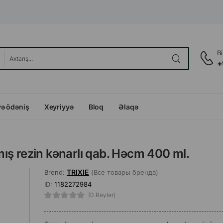
B
+
və ödəniş
Xeyriyyə
Bloq
Əlaqə
ış rezin kənarlı qab. Həcm 400 ml.
TRIXIE
Brend:
(Все товары бренда)
ID:
1182272984
(0 Rəylər)