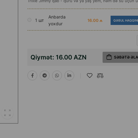
Trixie Jimmy qab - quru və ya yaş yem, həm də su üçün 
Anbarda
1 шт
16.00 ₼
QƏBUL HAQQIN
yoxdur
Qiymət:
16.00 AZN
SƏBƏTƏ ƏL