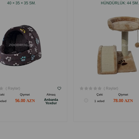
40 × 35 × 35 SM.
HÜNDÜRLÜK: 44 SM.
( Rəylər)
( Rəylər)
əki
Qiymət
Almaq
Çəki
Qiymət
Anbarda
56.00
78.00
ədəd
1 ədəd
Yoxdur