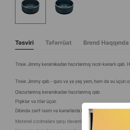
Təsviri
Təfərrüat
Brend Haqqında
Trixie Jimmy keramikadan hazırlanmış rezin kənarlı qab.
Trixie Jimmy qab - quru və ya yaş yem, həm də su üçün u
Qlazurlanmış keramikadan hazırlanmış qab.
Pişiklər və itlər üçün.
Dibində zərif rəsm və kənarlarda kontrastlı haşiyə.
Material cızılmalara qarşı davamlıdır və qabın tərkibinə tə