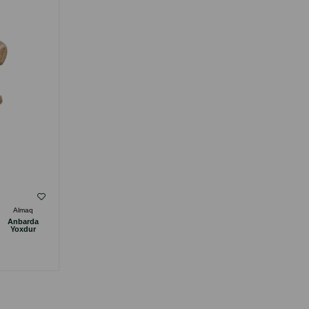
( Rəylər)
Almaq
Çəki
Qiymət
Almaq
Anbarda
Anbarda
14.00
1 ədəd
Yoxdur
Yoxdur