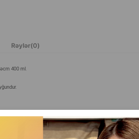
Rəylər(0)
 Həcm 400 ml.
yğundur.
sir etmir.