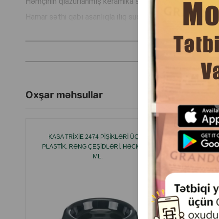
Həmçinin qlazurlanmış keramika su və ya yemlərin kimyəvi 
Hamar səthi qabı asanlıqla ilıq suda yumağa imkan verir, 
İstehsalçı ölkə: Çin.
Oxşar məhsullar
KASA TRIXIE 2474 PIŞIKLƏRI ÜÇÜN
TRIXIE 
PLASTIK. RƏNG ÇEŞIDLƏRI. HƏCM: 200
VƏ
ML.
TUTUL
ILHAML
VƏ ZƏ