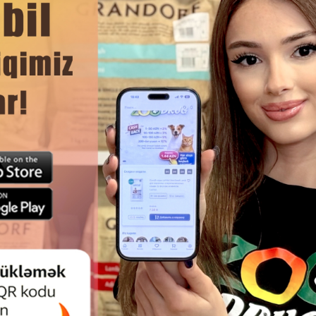
tərkibini dəyişmir.
həmçinin qabyuyan maşında da yuyula bilər.
DAHA ÇOX OXU
Ham
KERAMIK NAPF ATLANTIK — ITLƏR
TRIXIE DOUBLE KERAMIK QAB. 
 PIŞIKLƏR ÜÇÜN NƏZƏRDƏ
HƏCM: 2X300ML
MUŞ, DƏNIZ ÇALARLARINDAN
ANARAQ HAZIRLANMIŞ MÖHKƏM
RIF KERAMIK QABDIR (ARTIKL:
25112)