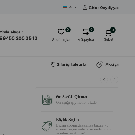
Giriş
/
Qeydiyyat
Az
0
0
0
izimlə əlaqə :
99450 200 35 13
Səbət
Seçilmişlər
Müqayisə
Sifarişi təkrarla
Aksiya
Ən Sərfəli Qiymət
Ən aşağı qiymətlər bizdə
Böyük Seçim
Bizim zoomağazamıza baxın və
özünüz üçün yalnız ən möhtəşəm
yemləri kəşf edin!