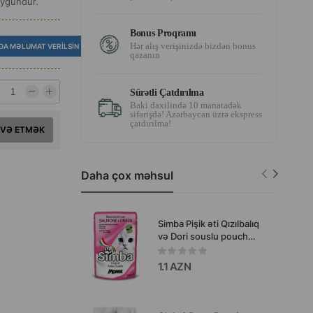
uyğundur.
Bonus Proqramı
Hər alış verişinizdə bizdən bonus
DA MƏLUMAT VERILSIN
qazanın
Sürətli Çatdırılma
Baki daxilində 10 manatadək
sifarişdə! Azərbaycan üzrə ekspress
çatdırılma!
AVƏ ETMƏK
Daha çox məhsul
Simba Pişik əti Qızılbalıq
və Dori souslu pouch
böyüklər üçün pişiklər
üçün qızılbalıq və dori
1.1 AZN
dadı ilə 100 q