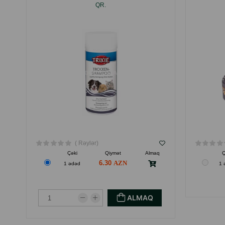
QR.
( Rəylər)
Çəki
Qiymət
Almaq
Ç
6.30
1 ədəd
1 
ALMAQ