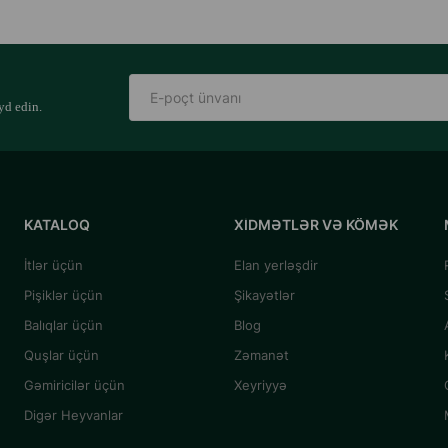
yd edin.
KATALOQ
XIDMƏTLƏR VƏ KÖMƏK
İtlər üçün
Elan yerləşdir
Pişiklər üçün
Şikayətlər
Balıqlar üçün
Blog
Quşlar üçün
Zəmanət
Gəmiricilər üçün
Xeyriyyə
Digər Heyvanlar