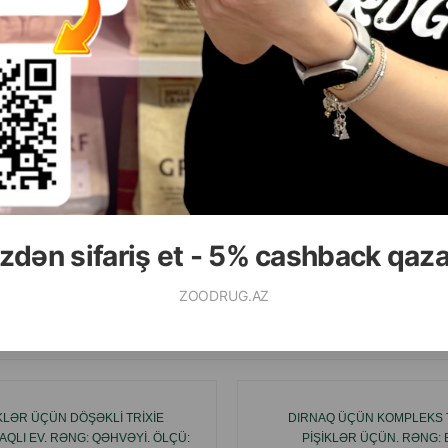
( Rəylər)
( Rəylər)
Çəki
Qiymət
Almaq
Çəki
Qiymət
14.00
30.00
 ədəd
1 ədəd
zdən sifariş et - 5% cashback qaz
ALMAQ
ZOODRUG.AZ
Ham
IKLƏR ÜÇÜN DÖŞƏKLI TRIXIE
DIRNAQ ÜÇÜN KOMPLEKS T
QLI EV. RƏNG: QƏHVƏYI. ÖLÇÜ:
PIŞIKLƏR ÜÇÜN. RƏNG: 