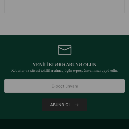
YENILIKLƏRƏ ABUNƏ OLUN
Xəbərlər və xüsusi təkliflər almaq üçün e-poçt ünvanınızı qeyd edin.
ABUNƏ OL