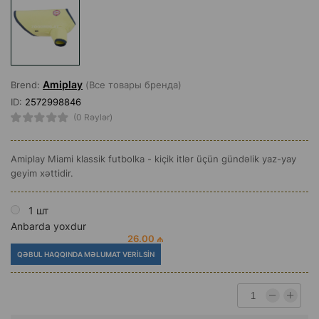
Amiplay
Brend:
(Все товары бренда)
ID:
2572998846
(0 Rəylər)
Amiplay Miami klassik futbolka - kiçik itlər üçün gündəlik yaz-yay
geyim xəttidir.
1 шт
Anbarda yoxdur
26.00 ₼
QƏBUL HAQQINDA MƏLUMAT VERILSIN