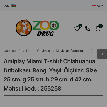
ASI
Az
0
0
Əsas səhifə
İtlər
Geyimlər
Maykalar, futbolkalar
Amiplay Miami T-shirt Chiahuahua
futbolkası. Rəng: Yaşıl. Ölçülər: Size
25 sm. g 25 sm. b 29 sm. d 42 sm.
Məhsul kodu: 255258.