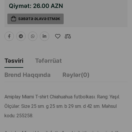
Qiymət:
26.00 AZN
SƏBƏTƏ ƏLAVƏ ETMƏK
Təsviri
Təfərrüat
Brend Haqqında
Rəylər(0)
Amiplay Miami T-shirt Chiahuahua futbolkası. Rəng: Yaşıl.
Ölçülər: Size 25 sm. g 25 sm. b 29 sm. d 42 sm. Məhsul
kodu: 255258.