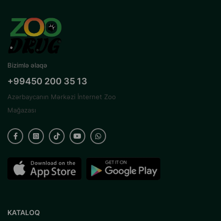
Bizimlə əlaqə
+99450 200 35 13
Azərbaycanın Mərkəzi İnternet Zoo
Mağazası
KATALOQ