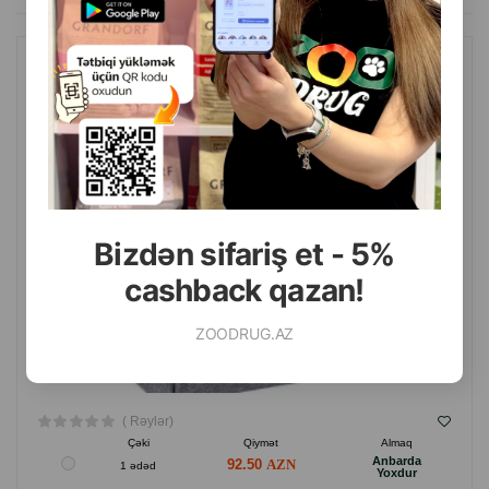
Gündəlik istifadə üçün idealdır.
Elastik.
AMIPLAY PIŞIK EVI. RƏNG: BOZ. ÖLÇÜ: 33X42X36 SM.
Yumaq imkanı.
Rahatlığı və hərəkət azadlığını təmin edir.
Keyfiyyətli materiallardan hazırlanmışdır.
İstehsalçı ölkə: Polşa.
Bizdən sifariş et - 5%
cashback qazan!
ZOODRUG.AZ
( Rəylər)
Çəki
Qiymət
Almaq
Anbarda
92.50
1 ədəd
Yoxdur