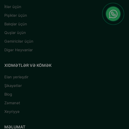
İtlər üçün
Pişiklər üçün
Balıqlar üçün
Quşlar üçün
Gəmiricilər üçün
Digər Heyvanlar
XIDMƏTLƏR VƏ KÖMƏK
Elan yerləşdir
Şikayətlər
Blog
Zəmanət
Xeyriyyə
MƏLUMAT