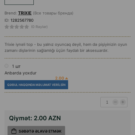
TRIXIE
Brend:
(Все товары бренда)
ID:
1282567780
(0 Rəylər)
Trixie iynəli top - bu yalnız oyuncaq deyil, həm də pişiyinizin oyun
zamanı dişlərinin sağlamlığı üçün faydalı bir aksesuardır.
1 шт
Anbarda yoxdur
2.00 ₼
QƏBUL HAQQINDA MƏLUMAT VERILSIN
Qiymət:
2.00 AZN
SƏBƏTƏ ƏLAVƏ ETMƏK