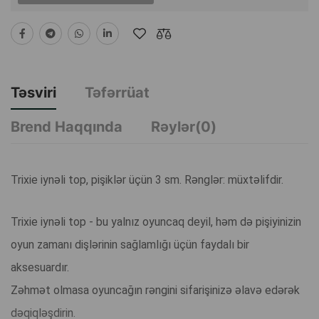
Təsviri
Təfərrüat
Brend Haqqında
Rəylər(0)
Trixie iynəli top, pişiklər üçün 3 sm. Rənglər: müxtəlifdir.
Trixie iynəli top - bu yalnız oyuncaq deyil, həm də pişiyinizin
oyun zamanı dişlərinin sağlamlığı üçün faydalı bir
aksesuardır.
Zəhmət olmasa oyuncağın rəngini sifarişinizə əlavə edərək
dəqiqləşdirin.