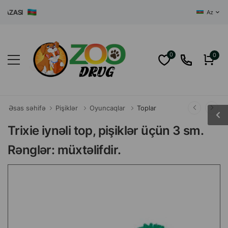
ZASI
Az
0
0
Əsas səhifə
Pişiklər
Oyuncaqlar
Toplar
Trixie iynəli top, pişiklər üçün 3 sm.
Rənglər: müxtəlifdir.