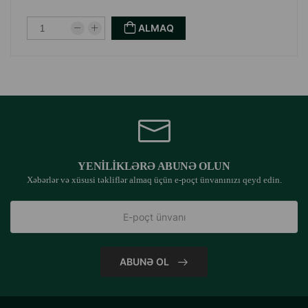
ALMAQ
YENILIKLƏRƏ ABUNƏ OLUN
Xəbərlər və xüsusi təkliflər almaq üçün e-poçt ünvanınızı qeyd edin.
ABUNƏ OL