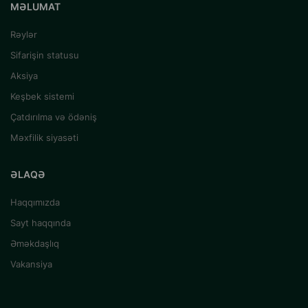
MƏLUMAT
Rəylər
Sifarişin statusu
Aksiya
Keşbek sistemi
Çatdırılma və ödəniş
Məxfilik siyasəti
ƏLAQƏ
Haqqımızda
Sayt haqqında
Əməkdaşlıq
Vakansiya