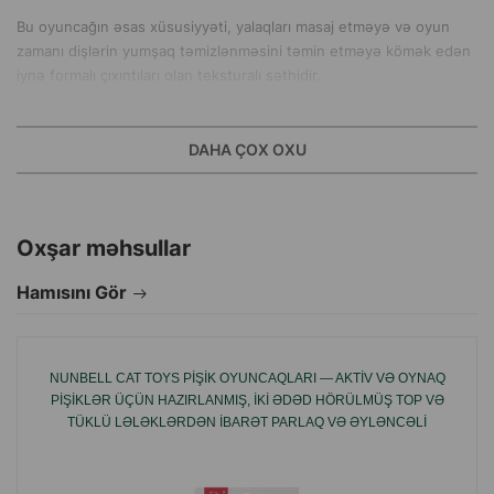
Bu oyuncağın əsas xüsusiyyəti, yalaqları masaj etməyə və oyun
zamanı dişlərin yumşaq təmizlənməsini təmin etməyə kömək edən
iynə formalı çıxıntıları olan teksturalı səthidir.
Həmçinin, iynəli top ilə oyun pişikinin fiziki aktivliyini və hərəkət
koordinasiyasını inkişaf etdirməyə kömək edir.
DAHA ÇOX OXU
İstehsalçı ölkə: Çin.
Oxşar məhsullar
Hamısını Gör
NUNBELL CAT TOYS PIŞIK OYUNCAQLARI — AKTIV VƏ OYNAQ
PIŞIKLƏR ÜÇÜN HAZIRLANMIŞ, IKI ƏDƏD HÖRÜLMÜŞ TOP VƏ
TÜKLÜ LƏLƏKLƏRDƏN IBARƏT PARLAQ VƏ ƏYLƏNCƏLI
DƏSTDIR.