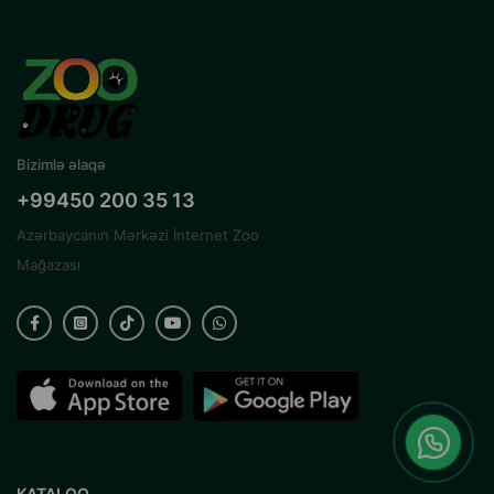
Bizimlə əlaqə
+99450 200 35 13
Azərbaycanın Mərkəzi İnternet Zoo
Mağazası
KATALOQ