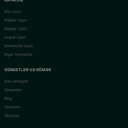
İtlər üçün
Pişiklər üçün
Balıqlar üçün
Quşlar üçün
Gəmiricilər üçün
Digər Heyvanlar
XIDMƏTLƏR VƏ KÖMƏK
Elan yerləşdir
Şikayətlər
Blog
Zəmanət
Xeyriyyə