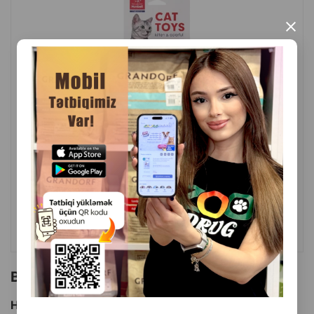
×
( Rəylər)
Çəki
Qiymət
Almaq
3.50
1 ədəd
ALMAQ
Bu brendin başqa məhsulları
Hamısını Gör