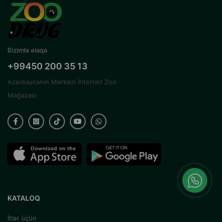
Bizimlə əlaqə
+99450 200 35 13
Azərbaycanın Mərkəzi İnternet Zoo
Mağazası
KATALOQ
İtlər üçün