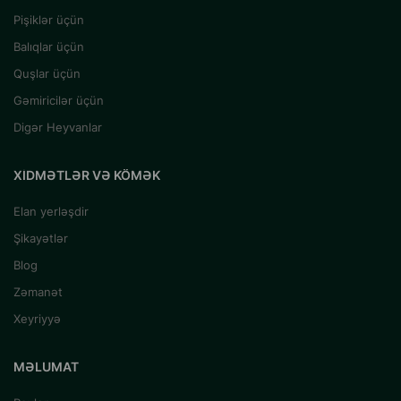
Pişiklər üçün
Balıqlar üçün
Quşlar üçün
Gəmiricilər üçün
Digər Heyvanlar
XIDMƏTLƏR VƏ KÖMƏK
Elan yerləşdir
Şikayətlər
Blog
Zəmanət
Xeyriyyə
MƏLUMAT