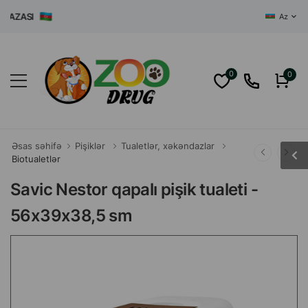
ZASI
Az
0
0
Əsas səhifə
Pişiklər
Tualetlər, xəkəndazlar
Biotualetlər
Savic Nestor qapalı pişik tualeti -
56x39x38,5 sm