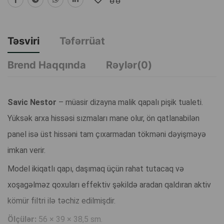
Təsviri
Təfərrüat
Brend Haqqında
Rəylər(0)
Savic Nestor
– müasir dizayna malik qapalı pişik tualeti.
Yüksək arxa hissəsi sızmaları mane olur, ön qatlanabilən
panel isə üst hissəni tam çıxarmadan tökməni dəyişməyə
imkan verir.
Model ikiqatlı qapı, daşımaq üçün rahat tutacaq və
xoşagəlməz qoxuları effektiv şəkildə aradan qaldıran aktiv
kömür filtri ilə təchiz edilmişdir.
Ölçülər:
56 × 39 × 38,5 sm.