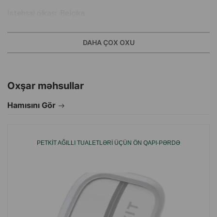
İstehsal ölkəsi: Belçika.
DAHA ÇOX OXU
Oxşar məhsullar
Hamısını Gör
PETKIT AĞILLI TUALETLƏRI ÜÇÜN ÖN QAPI-PƏRDƏ