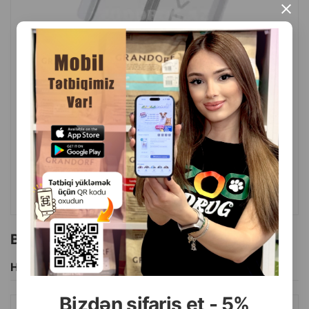
×
( Rəylər)
Çəki
Qiymət
Almaq
29.99
1 ədəd
ALMAQ
Bu brendin başqa məhsulları
Hamısını Gör
Bizdən sifariş et - 5%