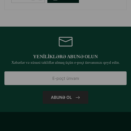
YENILIKLƏRƏ ABUNƏ OLUN
Xəbərlər və xüsusi təkliflər almaq üçün e-poçt ünvanınızı qeyd edin.
ABUNƏ OL