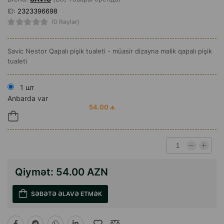
ID:
2323396698
(0 Rəylər)
Savic Nestor Qapalı pişik tualeti - müasir dizayna malik qapalı pişik
tualeti
1 шт
Anbarda var
54.00 ₼
Qiymət:
54.00 AZN
SƏBƏTƏ ƏLAVƏ ETMƏK