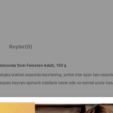
Rəylər(0)
 Animonda Vom Feinsten Adult, 150 q
uşka ürəkləri əsasında hazırlanmış, yetkin itlər üçün tam rasion
asiyası heyvanı qiymətli zülallarla təmin edir və normal əzələ to