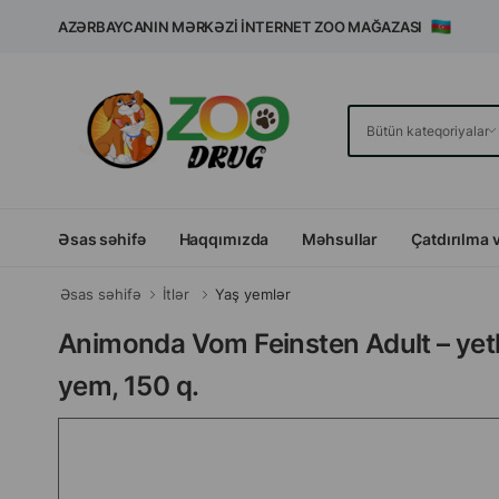
AZƏRBAYCANIN MƏRKƏZI İNTERNET ZOO MAĞAZASI
Əsas səhifə
Haqqımızda
Məhsullar
Çatdırılma 
Əsas səhifə
İtlər
Yaş yemlər
Animonda Vom Feinsten Adult – yetkin
yem, 150 q.