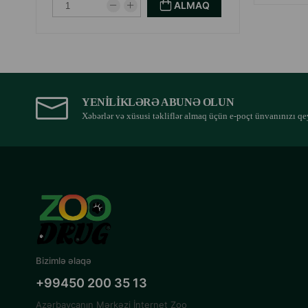
ALMAQ
YENILIKLƏRƏ ABUNƏ OLUN
Xəbərlər və xüsusi təkliflər almaq üçün e-poçt ünvanınızı qe
Bizimlə əlaqə
+99450 200 35 13
Azərbaycanın Mərkəzi İnternet Zoo