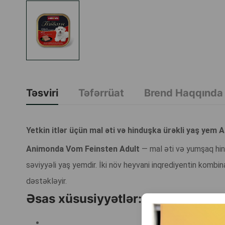
Təsviri
Təfərrüat
Brend Haqqında
Yetkin itlər üçün mal əti və hinduşka ürəkli yaş yem
Animonda Vom Feinsten Adult
— mal əti və yumşaq hind
səviyyəli yaş yemdir. İki növ heyvani inqrediyentin kombin
dəstəkləyir.
Əsas xüsusiyyətlər: