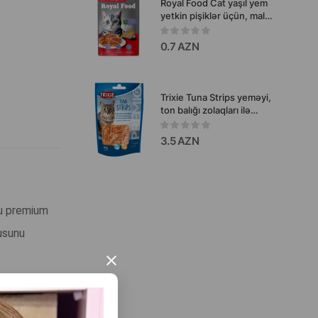
Royal Food Cat yaşıl yem
yetkin pişiklər üçün, mal
əti ilə jele 75 qr.
0.7 AZN
Trixie Tuna Strips yeməyi,
ton balığı zolaqları ilə
pişiklərin 20 qr.
3.5 AZN
lu premium
nusunu
×