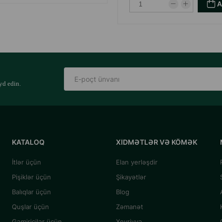
yd edin.
KATALOQ
XIDMƏTLƏR VƏ KÖMƏK
İtlər üçün
Elan yerləşdir
Pişiklər üçün
Şikayətlər
Balıqlar üçün
Blog
Quşlar üçün
Zəmanət
Gəmiricilər üçün
Xeyriyyə