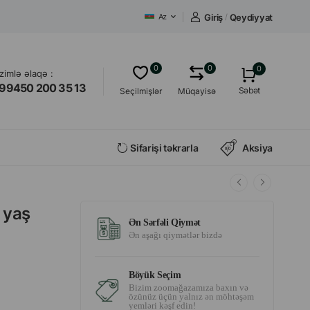
Giriş
/
Qeydiyyat
Az
0
0
0
izimlə əlaqə :
99450 200 35 13
Səbət
Seçilmişlər
Müqayisə
Sifarişi təkrarla
Aksiya
 yaş
Ən Sərfəli Qiymət
Ən aşağı qiymətlər bizdə
Böyük Seçim
Bizim zoomağazamıza baxın və
özünüz üçün yalnız ən möhtəşəm
yemləri kəşf edin!