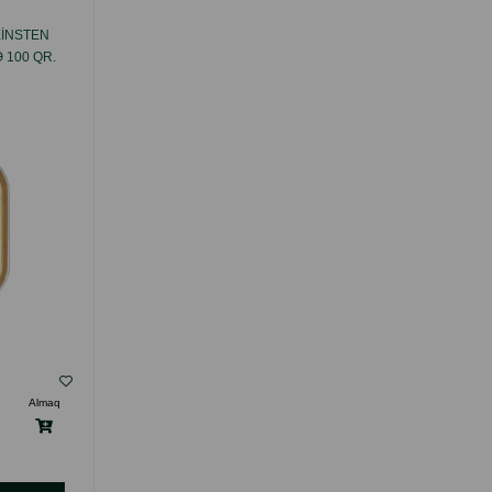
EINSTEN
NƏM YEM ANIMONDA VOM FEINSTEN
 100 QR.
BALA PIŞIKLƏR ÜÇÜN QUZU ƏTI ILƏ 100
QR.
( Rəylər)
Almaq
Çəki
Qiymət
Almaq
Anbarda
2.40
1 ədəd
Yoxdur