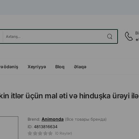
B
+
və ödəniş
Xeyriyyə
Bloq
Əlaqə
 itlər üçün mal əti və hinduşka ürəyi ilə
Animonda
Brend:
(Все товары бренда)
ID:
4813816634
(0 Rəylər)