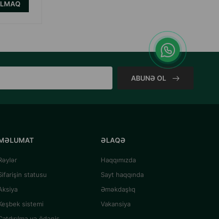
ALMAQ
ABUNƏ OL
MƏLUMAT
ƏLAQƏ
Rəylər
Haqqımızda
Sifarişin statusu
Sayt haqqında
Aksiya
Əməkdaşlıq
Keşbek sistemi
Vakansiya
Çatdırılma və ödəniş