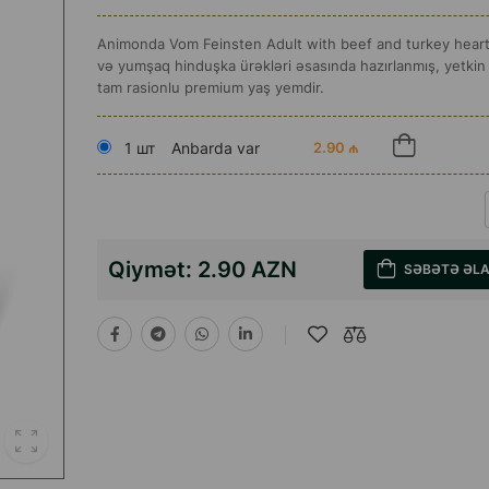
Animonda Vom Feinsten Adult with beef and turkey heart
və yumşaq hinduşka ürəkləri əsasında hazırlanmış, yetkin 
tam rasionlu premium yaş yemdir.
1 шт
Anbarda var
2.90 ₼
Qiymət:
2.90 AZN
SƏBƏTƏ ƏL