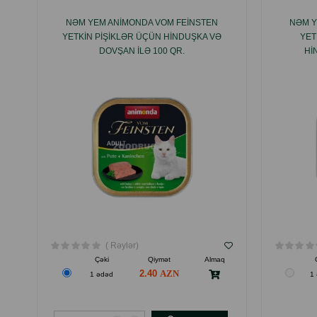
NƏM YEM ANIMONDA VOM FEINSTEN
NƏM Y
YETKIN PIŞIKLƏR ÜÇÜN HINDUŞKA VƏ
YET
DOVŞAN ILƏ 100 QR.
HI
( Rəylər)
Çəki
Qiymət
Almaq
2.40
1 ədəd
1