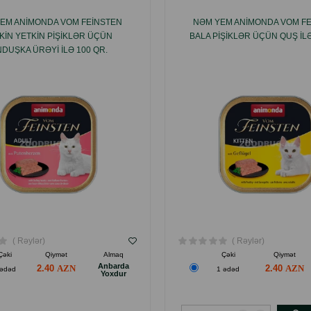
EM ANIMONDA VOM FEINSTEN
NƏM YEM ANIMONDA VOM F
KIN YETKIN PIŞIKLƏR ÜÇÜN
BALA PIŞIKLƏR ÜÇÜN QUŞ ILƏ
NDUŞKA ÜRƏYI ILƏ 100 QR.
( Rəylər)
( Rəylər)
Çəki
Qiymət
Almaq
Çəki
Qiymət
Anbarda
2.40
2.40
 ədəd
1 ədəd
Yoxdur