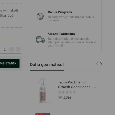
s — mal əti
Bonus Proqramı
itlər üçün
Hər alış verişinizdə bizdən bonus
qazanın
Sürətli Çatdırılma
Baki daxilində 10 manatadək
sifarişdə! Azərbaycan üzrə ekspress
çatdırılma!
AVƏ ETMƏK
Daha çox məhsul
Tauro Pro Line Fur
Growth Conditioner —
itlərin və pişiklərin
tüklərinin böyüməsini
25 AZN
gücləndirən kondisioner