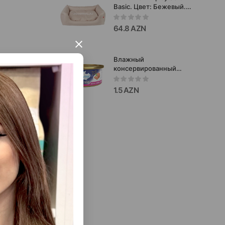
Basic​. Цвет: Бежевый.
Размер: M. 68x56x18
см. Код товара: 246577.
64.8 AZN
×
Влажный
консервированный
корм PreVital Kitten
Mousse with Veal для
1.5 AZN
котят, мусс с телятиной
85 г