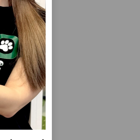
ику или
еть Все
еть Все
-SHIRT
ФУТБОЛКА AMIPLAY MIAMI T-SHIRT
РАЗМЕРЫ:
MINIATURE SCHNAUZER ЦВЕТ: ЗЕЛЕНЫЙ.
 D 42 СМ.
РАЗМЕРЫ: SIZE 40 СМ. G 40 СМ. B 40 СМ.
D 58 СМ. КОД ТОВАРА: 255340.