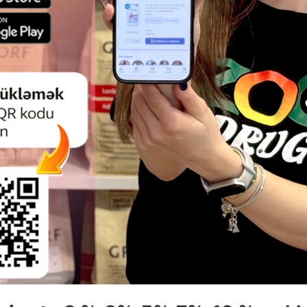
ловище четвероногого.
низких температур
ЧИТАТЬ ДАЛЬШЕ
вольствие, не требующее много времени и сил.
годаря которому поводок можно легко прикрепить к ошейн
Смотр
Смотр
 ДЛЯ СОБАК AMIPLAY HYGGE.
ФУТБОЛКА AMIPLAY MIAMI T
СЕРЫЙ. РАЗМЕР: 33Х42Х42 СМ.
CHIHUAHUA ЦВЕТ: КРАСНЫЙ. 
SIZE 25 СМ. G 25 СМ. B 29 СМ.
КОД ТОВАРА: 127128.