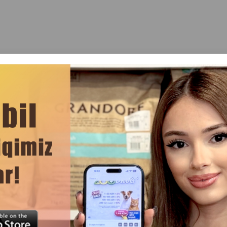
ренде
Отзывы(0)
меры: g 35 см. b 36 см. d 52 см. Код товара: 254381.
длительных прогулок в холодную погоду.