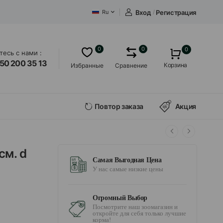
Вход
/
Регистрация
Ru
0
0
0
есь с нами :
50 200 35 13
Корзина
Избранные
Сравнение
Повтор заказа
Акция
см. d
Самая Выгодная Цена
У нас самые низкие цены
Огромный Выбор
Посмотрите наш зоомагазин и
откройте для себя только лучшие
корма!