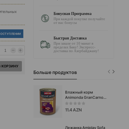
лительных
Бонусная Программа
При каждой покупке получайте
от нас бонусы
ПОСТУПЛЕНИИ
Быстрая Доставка
При заказе от 10 манат в
пределах Баку! Экспресс-
доставка по Азербайджану!
В КОРЗИНУ
Больше продуктов
Влажный корм
Animonda GranCarno
Single Protein-Lamm Pur
(Ягнёнок)800гр.#82433
11.4 AZN
Лежанка Amiplay Sofa