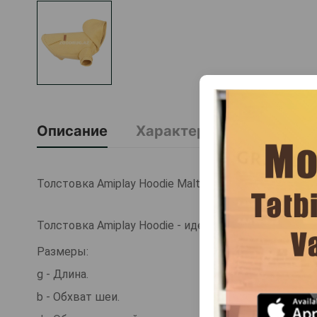
Описание
Характеристика
О Б
Толстовка Amiplay Hoodie Maltese Цвет: Желтый. Раз
Толстовка Amiplay Hoodie - идеально подходит для 
Размеры:
g - Длина.
b - Обхват шеи.