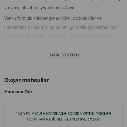
və yaxşı əhval-ruhiyyəni dəstəkləyir.
Yemin formulu süni rəngləndiricilər, dadvericilər və
konservantlar
içərmir
, bu da onu gündəlik qidalanma üçün
təhlükəsiz və faydalı edir. Yüngül jel teksturası iştahanı
artırır və qida maddələrinin asan mənimsənilməsinə kömək
edir.
DAHA ÇOX OXU
Pro Star Cat Wet Food
– pişiyinizin uzun və sağlam həyatı
üçün dadlı və faydalı qidadır.
Oxşar məhsullar
Hamısını Gör
YAŞ YEM MYAU! HINDUŞKA ILƏ SOUSDA YETKIN PIŞIKLƏR
ÜÇÜN TAM RASIONLU YAŞ YEM 85QR.#2602