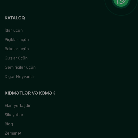
KATALOQ
İtlər üçün
Pişiklər üçün
Balıqlar üçün
Quşlar üçün
Gəmiricilər üçün
Digər Heyvanlar
XIDMƏTLƏR VƏ KÖMƏK
Elan yerləşdir
Şikayətlər
Blog
Zəmanət