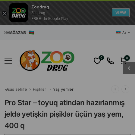
Zoodrug
VIEW
Zoodrug
FREE - In Google Play
ZOO MAĞAZASI
Az
0
0
Əsas səhifə
Pişiklər
Yaş yemlər
Pro Star – toyuq ətindən hazırlanmış
jeldə yetişkin pişiklər üçün yaş yem,
400 q