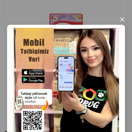
×
( Rəylər)
Çəki
Qiymət
Almaq
0.64
0.85 gr (pauç)
ALMAQ