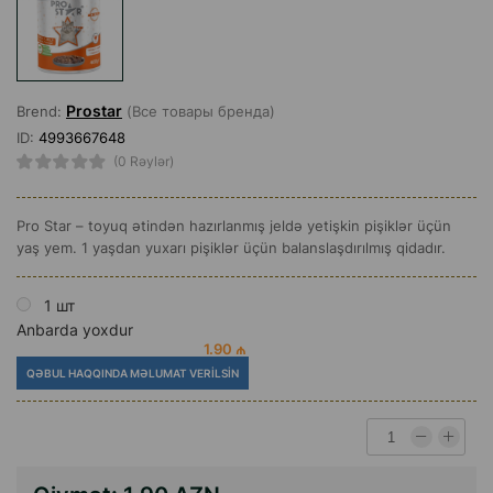
Prostar
Brend:
(Все товары бренда)
ID:
4993667648
(0 Rəylər)
Pro Star – toyuq ətindən hazırlanmış jeldə yetişkin pişiklər üçün
yaş yem. 1 yaşdan yuxarı pişiklər üçün balanslaşdırılmış qidadır.
1 шт
Anbarda yoxdur
1.90 ₼
QƏBUL HAQQINDA MƏLUMAT VERILSIN