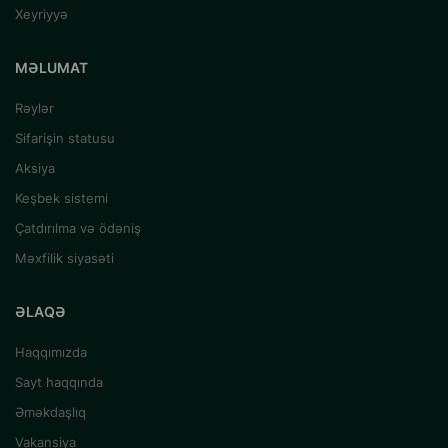
Xeyriyyə
MƏLUMAT
Rəylər
Sifarişin statusu
Aksiya
Keşbek sistemi
Çatdırılma və ödəniş
Məxfilik siyasəti
ƏLAQƏ
Haqqımızda
Sayt haqqında
Əməkdaşlıq
Vakansiya