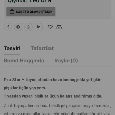
Qiymət:
1.90 AZN
SƏBƏTƏ ƏLAVƏ ETMƏK
Təsviri
Təfərrüat
Brend Haqqında
Rəylər(0)
Pro Star – toyuq ətindən hazırlanmış jeldə yetişkin
pişiklər üçün yaş yem.
1 yaşdan yuxarı pişiklər üçün balanslaşdırılmış qida.
Zərif toyuq ətindən ibarət dadlı jel parçaları pişiyə tam zülal,
vitamin və minerallar təmin edir, gündəlik sağlamlığı, aktivliyi