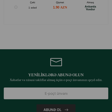
Çəki
Qiymət
Almaq
Anbarda
1.90
1 ədəd
Yoxdur
YENILIKLƏRƏ ABUNƏ OLUN
Xəbərlər və xüsusi təkliflər almaq üçün e-poçt ünvanınızı qeyd edin.
ABUNƏ OL