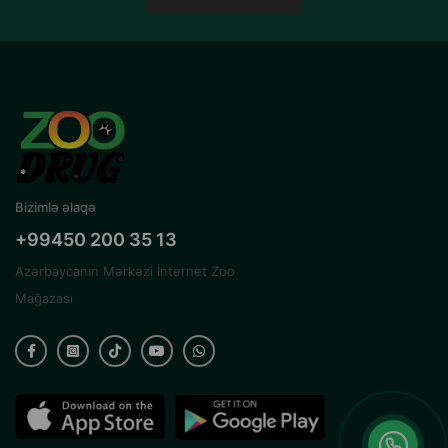
Bizimlə əlaqə
+99450 200 35 13
Azərbaycanın Mərkəzi İnternet Zoo
Mağazası