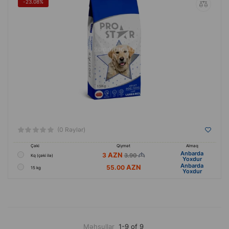
-23.08%
(0 Rəylər)
Çəki
Qiymət
Almaq
Anbarda
3
3.90
Кq (çəki ilə)
Yoxdur
Anbarda
55.00
15 kg
Yoxdur
Məhsullar
1-9 of 9