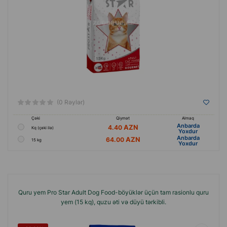
(0 Rəylər)
Çəki
Qiymət
Almaq
Anbarda
4.40
Кq (çəki ilə)
Yoxdur
Anbarda
64.00
15 kg
Yoxdur
Quru yem Pro Star Adult Dog Food-böyüklər üçün tam rasionlu quru
yem (15 kq), quzu əti və düyü tərkibli.