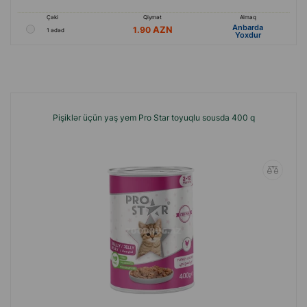
Çəki
Qiymət
Almaq
Anbarda
1.90
1 ədəd
Yoxdur
Pişiklər üçün yaş yem Pro Star toyuqlu sousda 400 q