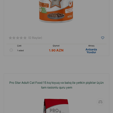
(0 Rəylər)
Çəki
Qiymət
Almaq
Anbarda
1.90
1 ədəd
Yoxdur
Pro Star Adult Cat Food 15 kq toyuq və balıq ilə yetkin pişiklər üçün
tam rasionlu quru yem