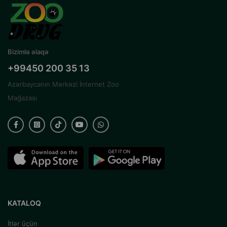
Bizimlə əlaqə
+99450 200 35 13
Azərbaycanın Mərkəzi İnternet Zoo
Mağazası
KATALOQ
İtlər üçün