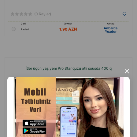
(0 Rəylər)
Çəki
Qiymət
Almaq
Anbarda
1.90
1 ədəd
Yoxdur
İtlər üçün yaş yem Pro Star quzu ətli sousda 400 q
×