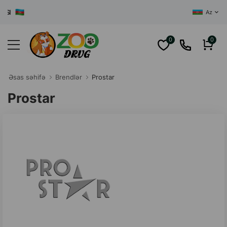
AZƏRBAYCANIN
Az
0
0
Əsas səhifə
Brendlər
Prostar
Prostar