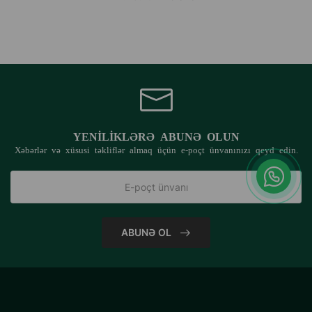
YENILIKLƏRƏ ABUNƏ OLUN
Xəbərlər və xüsusi təkliflər almaq üçün e-poçt ünvanınızı qeyd edin.
ABUNƏ OL