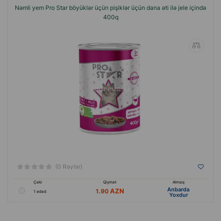
Nəmli yem Pro Star böyüklər üçün pişiklər üçün dana əti ilə jele içində
400q
(0 Rəylər)
Çəki
Qiymət
Almaq
Anbarda
1.90
1 ədəd
Yoxdur