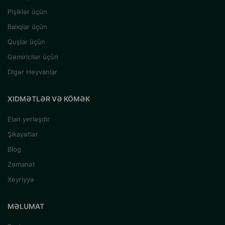
Pişiklər üçün
Balıqlar üçün
Quşlar üçün
Gəmiricilər üçün
Digər Heyvanlar
XIDMƏTLƏR VƏ KÖMƏK
Elan yerləşdir
Şikayətlər
Blog
Zəmanət
Xeyriyyə
MƏLUMAT