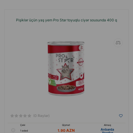
Pişiklər üçün yaş yem Pro Star toyuqlu ciyər sousunda 400 q
(0 Rəylər)
Çəki
Qiymət
Almaq
Anbarda
1.90
1 ədəd
Yoxdur