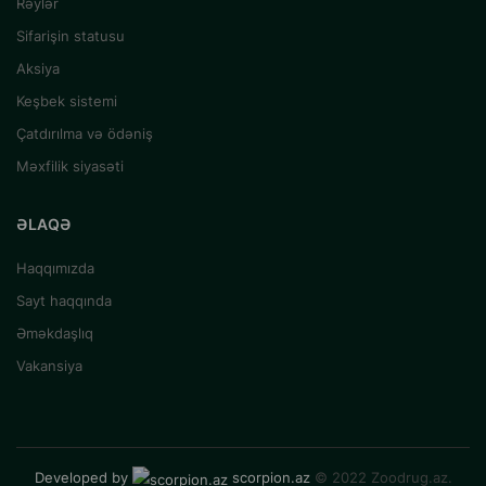
Rəylər
Sifarişin statusu
Aksiya
Keşbek sistemi
Çatdırılma və ödəniş
Məxfilik siyasəti
ƏLAQƏ
Haqqımızda
Sayt haqqında
Əməkdaşlıq
Vakansiya
Developed by
scorpion.az
© 2022 Zoodrug.az.