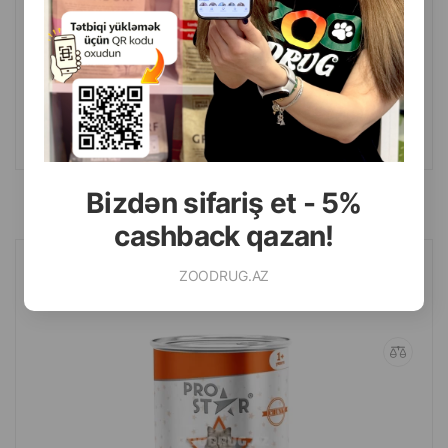
(0 Rəylər)
Çəki
Qiymət
Almaq
Anbarda
1.90
1 ədəd
Yoxdur
Bizdən sifariş et - 5%
cashback qazan!
ZOODRUG.AZ
Pro Star – toyuq ətindən hazırlanmış jeldə yetişkin pişiklər üçün yaş
yem, 400 q