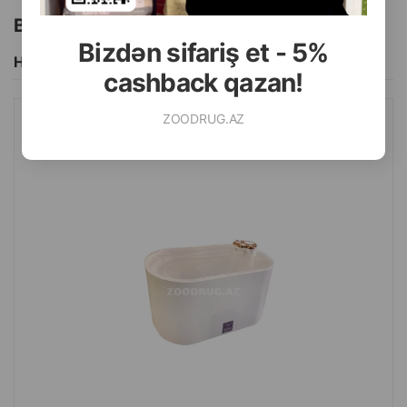
Bu brendin başqa məhsulları
Bizdən sifariş et - 5%
Hamısını Gör
cashback qazan!
ZOODRUG.AZ
PET WATER FOUNTAIN AVTOMATIK SUVARMA FƏVVARƏSI
HEYVANLAR ÜÇÜN. RƏNG: AĞ-BOZ. HƏCM: 2.5 LITR.