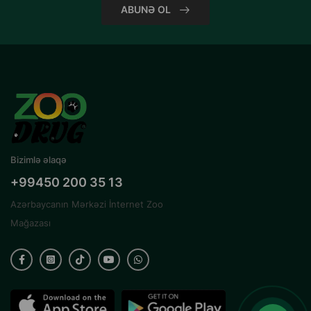
ABUNƏ OL
Bizimlə əlaqə
+99450 200 35 13
Azərbaycanın Mərkəzi İnternet Zoo
Mağazası