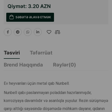
Qiymət:
3.20 AZN
SƏBƏTƏ ƏLAVƏ ETMƏK
Təsviri
Təfərrüat
Brend Haqqında
Rəylər(0)
Ev heyvanları üçün metal qab Nunbell.
Nunbell qabı paslanmayan poladdan hazırlanmışdır,
korroziyaya davamlıdır və asanlıqla yuyulur. Rezin sürüşməyə
qarşı altlığı sayəsində döşəmədə möhkəm dayanır, qidanın