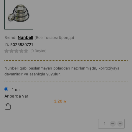
Nunbell
Brend:
(Все товары бренда)
ID:
5023830721
(0 Rəylər)
Nunbell qabı paslanmayan poladdan hazırlanmışdır, korroziyaya
davamlıdır və asanlıqla yuyulur.
1 шт
Anbarda var
3.20 ₼