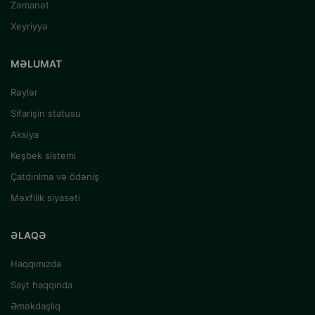
Zəmanət
Xeyriyyə
MƏLUMAT
Rəylər
Sifarişin statusu
Aksiya
Keşbek sistemi
Çatdırılma və ödəniş
Məxfilik siyasəti
ƏLAQƏ
Haqqımızda
Sayt haqqında
Əməkdaşlıq