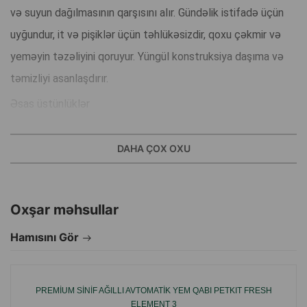
və suyun dağılmasının qarşısını alır. Gündəlik istifadə üçün
uyğundur, it və pişiklər üçün təhlükəsizdir, qoxu çəkmir və
yeməyin təzəliyini qoruyur. Yüngül konstruksiya daşıma və
təmizliyi asanlaşdırır.
Əsas üstünlüklər
Sürüşməyə qarşı altlıq.
Davamlı paslanmayan polad.
DAHA ÇOX OXU
Qoxu çəkmir.
Su və qida üçün uyğundur.
Oxşar məhsullar
Asan təmizlənir.
Hamısını Gör
Tip: it və pişiklər üçün qab.
Material: paslanmayan polad.
Brend: Nunbell.
PREMIUM SINIF AĞILLI AVTOMATIK YEM QABI PETKIT FRESH
ELEMENT 3