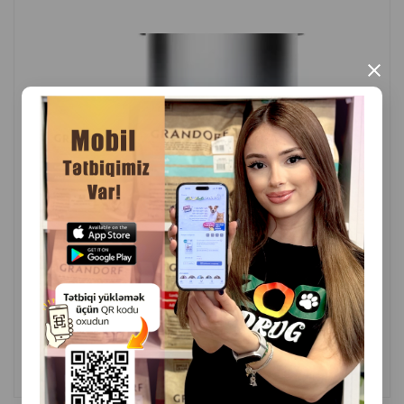
İstehsal ölkəsi: Çin.
×
( Rəylər)
Çəki
Qiymət
Almaq
299.99
1 ədəd
ALMAQ