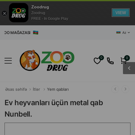
Zoodrug
VIEW
Zoodrug
FREE - In Google Play
T ZOO MAĞAZASI
Az
0
0
Əsas səhifə
İtlər
Yem qabları
Ev heyvanları üçün metal qab
Nunbell.