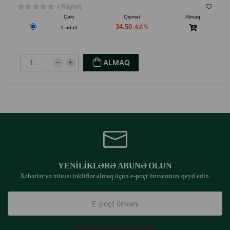
( Rəylər)
Çəki
Qiymət
Almaq
34.50
1 ədəd
ALMAQ
YENILIKLƏRƏ ABUNƏ OLUN
Xəbərlər və xüsusi təkliflər almaq üçün e-poçt ünvanınızı qeyd edin.