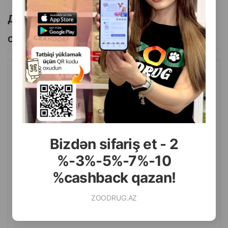
Другие товоры бренда
Смотреть Все
ЛОСЬОН PCHELODAR СЛЕЗИНКА ДЛЯ ЧИСТКИ ГЛАЗ У СОБАК
И КОШЕК 50 МЛ.
Bizdən sifariş et - 2
%-3%-5%-7%-10
%cashback qazan!
ZOODRUG.AZ