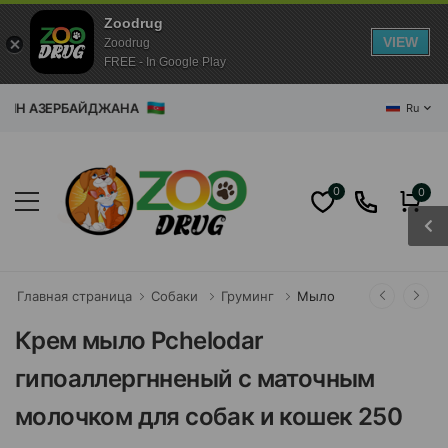
Zoodrug
VIEW
Zoodrug
FREE - In Google Play
АЗИН АЗЕРБАЙДЖАНА
Ru
0
0
Главная страница
Собаки
Груминг
Мыло
Крем мыло Pchelodar
гипоаллергнненый с маточным
молочком для собак и кошек 250