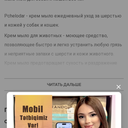
Pchelodar - крем мыло ежедневный уход за шерстью
и кожей у собак и кошек.
Крем мыло для животных - моющее средство,
позволяющее быстро и легко устранить любую грязь
и неприятные запахи с шерсти и кожи животного.
Крем мыло предотвращает сухость и раздражение
кожи, а входящее в состав маточное молочко
насыщает шерсть витаминами и минералами.
ЧИТАТЬ ДАЛЬШЕ
×
Применяется для интимной гигиены.
Подходит животным с чувствительной кожей,
Похожие товары
котятам и щенкам.
Смотреть Все
Страна производитель: Россия.