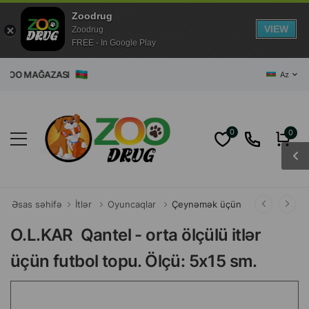
Zoodrug
VIEW
Zoodrug
FREE - In Google Play
 MAĞAZASI
Az
0
0
Əsas səhifə
İtlər
Oyuncaqlar
Çeynəmək üçün
O.L.KAR Qantel - orta ölçülü itlər
üçün futbol topu. Ölçü: 5x15 sm.