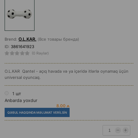
O.L.KAR.
Brend:
(Все товары бренда)
ID:
3861641923
(0 Rəylər)
O.L.KAR Qantel - açıq havada və ya içəridə itlərlə oynamaq üçün
universal oyuncaq.
1 шт
Anbarda yoxdur
8.00 ₼
QƏBUL HAQQINDA MƏLUMAT VERILSIN