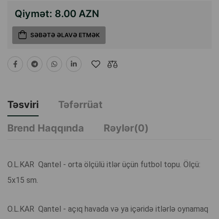
Qiymət:
8.00 AZN
SƏBƏTƏ ƏLAVƏ ETMƏK
Təsviri
Təfərrüat
Brend Haqqında
Rəylər(0)
O.L.KAR Qantel - orta ölçülü itlər üçün futbol topu. Ölçü:
5x15 sm.
O.L.KAR Qantel - açıq havada və ya içəridə itlərlə oynamaq