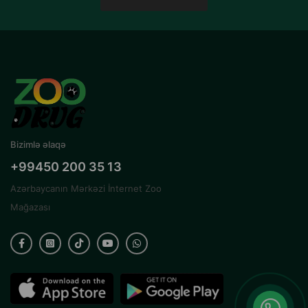
Bizimlə əlaqə
+99450 200 35 13
Azərbaycanın Mərkəzi İnternet Zoo
Mağazası