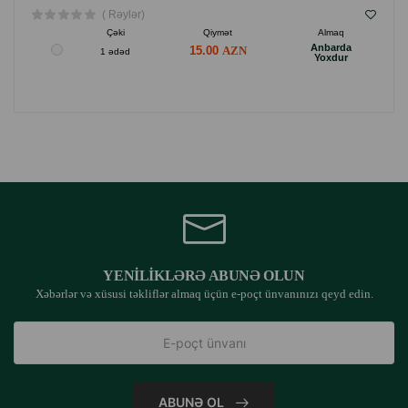
( Rəylər)
Çəki
Qiymət
Almaq
Anbarda
15.00
1 ədəd
Yoxdur
YENILIKLƏRƏ ABUNƏ OLUN
Xəbərlər və xüsusi təkliflər almaq üçün e-poçt ünvanınızı qeyd edin.
ABUNƏ OL