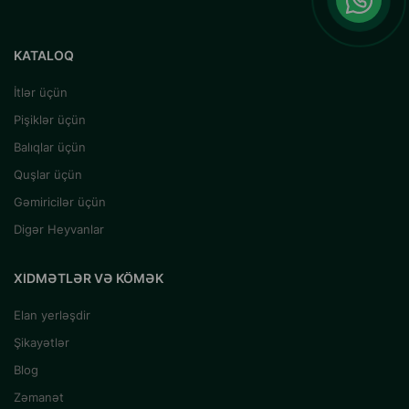
KATALOQ
İtlər üçün
Pişiklər üçün
Balıqlar üçün
Quşlar üçün
Gəmiricilər üçün
Digər Heyvanlar
XIDMƏTLƏR VƏ KÖMƏK
Elan yerləşdir
Şikayətlər
Blog
Zəmanət