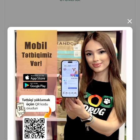
əla oyuncaqdır.
Oyuncaq keyfiyyətli rezinndən hazırlanmışdır və itlərin
×
sağlamlığı üçün təhlükəsizdir.
İstehsalçı ölkə: Ukrayna.
( Rəylər)
Çəki
Qiymət
Almaq
7.70
1 ədəd
ALMAQ