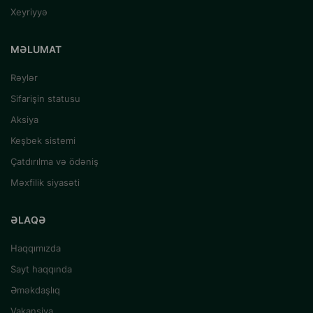
Xeyriyyə
MƏLUMAT
Rəylər
Sifarişin statusu
Aksiya
Keşbek sistemi
Çatdırılma və ödəniş
Məxfilik siyasəti
ƏLAQƏ
Haqqımızda
Sayt haqqında
Əməkdaşlıq
Vakansiya