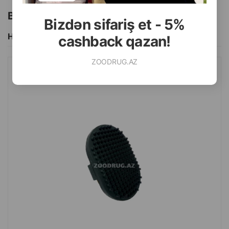
Bu brendin başqa məhsulları
Bizdən sifariş et - 5%
Hamısını Gör
cashback qazan!
ZOODRUG.AZ
MASAJ DARAĞI O.L.KAR. REZİNLİ ƏLƏ UYGUN. RƏNG: QARA.