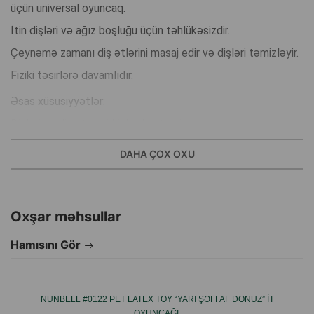
üçün universal oyuncaq.
İtin dişləri və ağız boşluğu üçün təhlükəsizdir.
Çeynəmə zamanı diş ətlərini masaj edir və dişləri təmizləyir.
Fiziki təsirlərə davamlıdır.
Əsas xüsusiyyətlər:
Dişləri və diş ətlərini lövhədən təmizləyir.
Diş ətlərini masaj edir.
DAHA ÇOX OXU
Davamlı və keyfiyyətlidir.
Heyvanlar üçün təhlükəsizdir.
Xüsusi qulluq tələb etmir.
Oxşar məhsullar
İtinizin diş ətləri üçün əla masaj aləti.
Hamısını Gör
Onun forması diş ətlərinə zərər verməmək, onları nəzakətlə
masaj etmək üçün diqqətlə düşünülmüşdür.
NUNBELL #0122 PET LATEX TOY “YARI ŞƏFFAF DONUZ” IT
Həm siz, həm də itinizi maraqlı vaxt keçirməyə imkan verən
OYUNCAĞI.