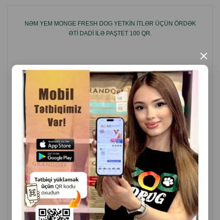
NƏM YEM MONGE FRESH DOG YETKIN ITLƏR ÜÇÜN ÖRDƏK
ƏTI DADI ILƏ PAŞTET 100 QR.
×
( Rəylər)
Çəki
Qiymət
Almaq
2.30
1 ədəd