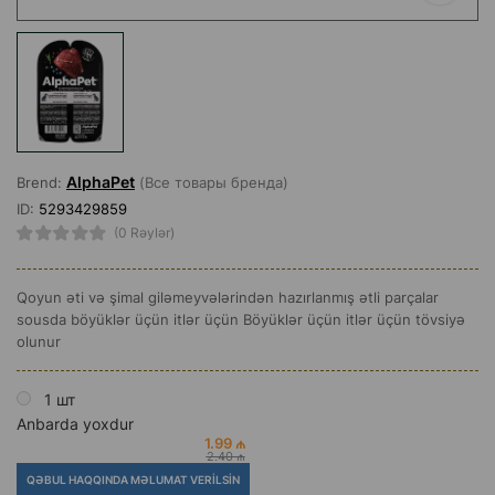
AlphaPet
Brend:
(Все товары бренда)
ID:
5293429859
(0 Rəylər)
Qoyun əti və şimal giləmeyvələrindən hazırlanmış ətli parçalar
sousda böyüklər üçün itlər üçün Böyüklər üçün itlər üçün tövsiyə
olunur
1 шт
Anbarda yoxdur
1.99 ₼
2.40 ₼
QƏBUL HAQQINDA MƏLUMAT VERILSIN