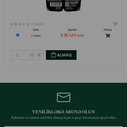
( Rəylər)
Çəki
Qiymət
Almaq
2.35
2.40
1 ədəd
ALMAQ
YENILIKLƏRƏ ABUNƏ OLUN
Xəbərlər və xüsusi təkliflər almaq üçün e-poçt ünvanınızı qeyd edin.