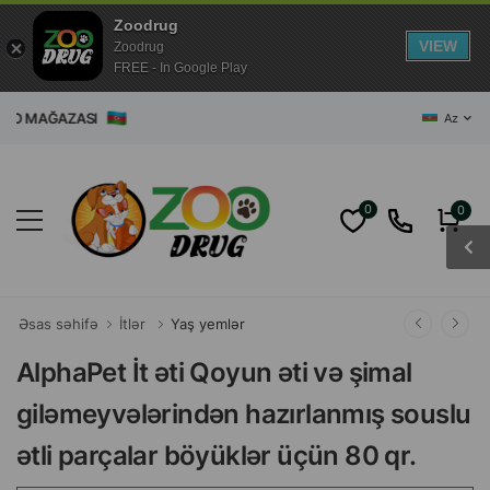
Zoodrug
VIEW
Zoodrug
FREE - In Google Play
 ZOO MAĞAZASI
Az
0
0
Əsas səhifə
İtlər
Yaş yemlər
AlphaPet İt əti Qoyun əti və şimal
giləmeyvələrindən hazırlanmış souslu
ətli parçalar böyüklər üçün 80 qr.