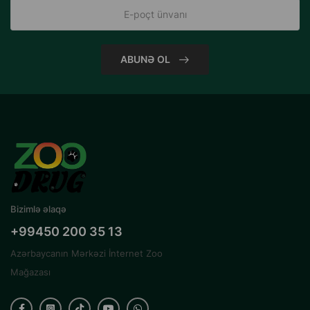
ABUNƏ OL
Bizimlə əlaqə
+99450 200 35 13
Azərbaycanın Mərkəzi İnternet Zoo
Mağazası