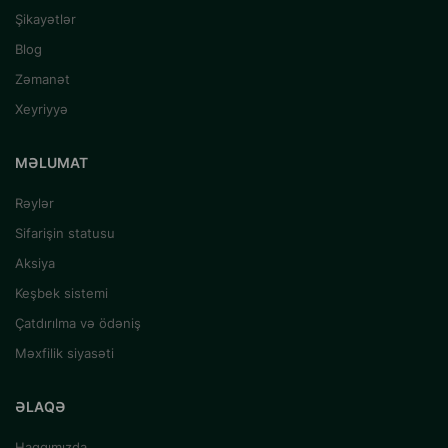
Şikayətlər
Blog
Zəmanət
Xeyriyyə
MƏLUMAT
Rəylər
Sifarişin statusu
Aksiya
Keşbek sistemi
Çatdırılma və ödəniş
Məxfilik siyasəti
ƏLAQƏ
Haqqımızda