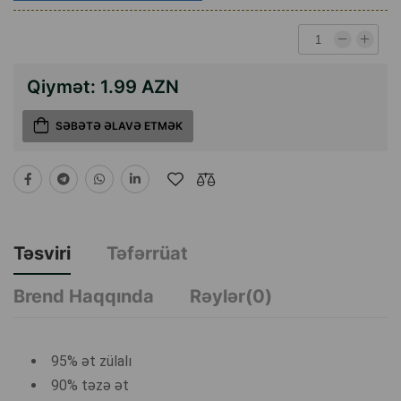
Qiymət:
1.99 AZN
SƏBƏTƏ ƏLAVƏ ETMƏK
Təsviri
Təfərrüat
Brend Haqqında
Rəylər(0)
95% ət zülalı
90% təzə ət