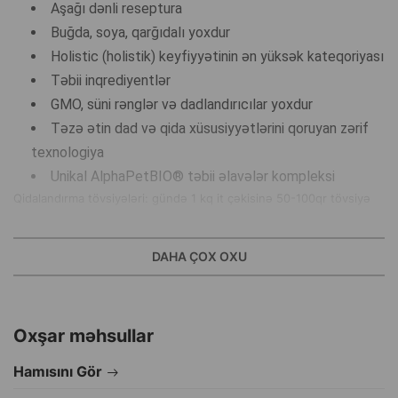
Aşağı dənli reseptura
Buğda, soya, qarğıdalı yoxdur
Holistiс (holistik) keyfiyyətinin ən yüksək kateqoriyası
Təbii inqrediyentlər
GMO, süni rənglər və dadlandırıcılar yoxdur
Təzə ətin dad və qida xüsusiyyətlərini qoruyan zərif
texnologiya
Unikal AlphaPetBIO® təbii əlavələr kompleksi
Qidalandırma tövsiyələri: gündə 1 kq it çəkisinə 50-100qr tövsiyə
olunur. 1 qablaşdırma - 2 porsiya, hər biri 50 qr. Gündəlik norma
heyvanın fərdi ehtiyaclarından asılı olaraq dəyişə bilər. Yeməyi otaq
DAHA ÇOX OXU
temperaturunda təqdim edin. Ev heyvanınızın qabında həmişə təzə
su saxlayın!
Oxşar məhsullar
Hamısını Gör