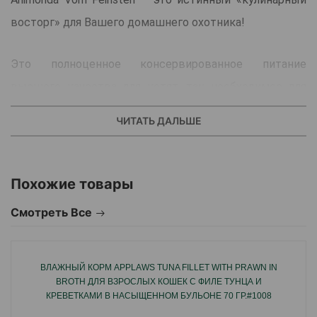
восторг» для Вашего домашнего охотника!
Это полноценное консервированное питание
высшего качества для котят, так необходимое для
растущего организма.
ЧИТАТЬ ДАЛЬШЕ
Ключевые особенности:
Animonda Vom Feinsten – настоящее немецкое
качество!
Похожие товары
Полноценное питание для котят,
Смотреть Все
приготовленное из нежной говядины.
Имеют отличную поедаемость и содержат
только лучшие и качественные ингредиенты.
ВЛАЖНЫЙ КОРМ APPLAWS TUNA FILLET WITH PRAWN IN
BROTH ДЛЯ ВЗРОСЛЫХ КОШЕК С ФИЛЕ ТУНЦА И
Animonda Vom Feinsten – восхитительная еда, которая
КРЕВЕТКАМИ В НАСЫЩЕННОМ БУЛЬОНЕ 70 ГР.#1008
обещает много удовольствия и ценится кошачьими