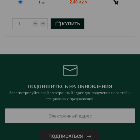
Влага – 80 %
2.40
1 шт
Рекомендации по кормлению:
Кошки весом 1-1,5 кг – 190-250 гр в день.
КУПИТЬ
Кошки весом 1,8-3 кг – 235-325 гр в день.
Кошки весом 2,5-4 кг – 240-340 гр в день.
У животного всегда должен быть доступ к чистой
питьевой воде.
ПОДПИШИТЕСЬ НА ОБНОВЛЕНИЯ
Страна производитель: Германия.
Зарегистрируйте свой электронный адрес для получения новостей и
специальных предложений.
ПОДПИСАТЬСЯ