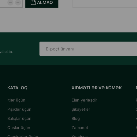
ALMAQ
yd edin.
KATALOQ
XIDMƏTLƏR VƏ KÖMƏK
İtlər üçün
Elan yerləşdir
Pişiklər üçün
Şikayətlər
Balıqlar üçün
Blog
Quşlar üçün
Zəmanət
Gəmiricilər üçün
Xeyriyyə