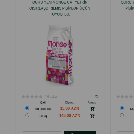
QURU YEM MONGE CAT YETKIN
QURU Y
QISIRLAŞDIRILMIŞ PIŞIKLƏR ÜÇÜN
PIŞI
TOYUQ ILƏ.
( Rəylər)
Çəki
Qiymət
Almaq
15.00
Кq (çəki ilə)
Кq 
145.00
10 kq