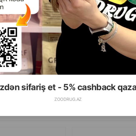
( Rəylər)
( Rəylər)
Çəki
Qiymət
Almaq
Çəki
Qiymət
2.50
0.75
0.92
85 gr (pauç)
1 ədəd
zdən sifariş et - 5% cashback qaz
ALMAQ
ZOODRUG.AZ
Ham