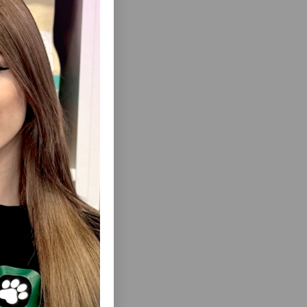
ısını Gör
KLƏR ÜÇÜN
CLUB 4 PAWS HINDUŞKA ILƏ JELIDƏ
75 QR.
YETKIN PIŞIKLƏR ÜÇÜN TAM RASIONLU
BALANSLAŞDIRILMIŞ YAŞ YEM