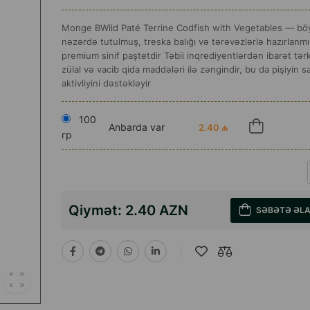
Monge BWild Paté Terrine Codfish with Vegetables — bö
nəzərdə tutulmuş, treska balığı və tərəvəzlərlə hazırlanm
premium sinif paştetdir Təbii inqrediyentlərdən ibarət tər
zülal və vacib qida maddələri ilə zəngindir, bu da pişiyin s
aktivliyini dəstəkləyir
100
Anbarda var
2.40 ₼
гр
Qiymət:
2.40 AZN
SƏBƏTƏ ƏL