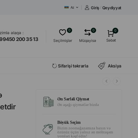
Giriş
/
Qeydiyyat
Az
0
0
0
izimlə əlaqə :
99450 200 35 13
Səbət
Seçilmişlər
Müqayisə
Sifarişi təkrarla
Aksiya
ə
Ən Sərfəli Qiymət
etdir
Ən aşağı qiymətlər bizdə
Böyük Seçim
Bizim zoomağazamıza baxın və
özünüz üçün yalnız ən möhtəşəm
yemləri kəşf edin!