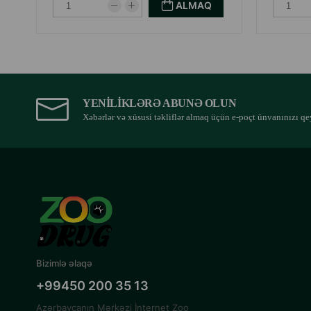
ALMAQ
YENILIKLƏRƏ ABUNƏ OLUN
Xəbərlər və xüsusi təkliflər almaq üçün e-poçt ünvanınızı qe
Bizimlə əlaqə
+99450 200 35 13
Azərbaycanın Mərkəzi İnternet Zoo