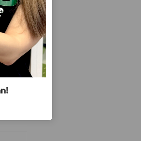
( Rəylər)
Almaq
Çəki
Qiymət
Almaq
0.90
0.85 gr (pauç)
an!
ALMAQ
ALMAQ
ısını Gör