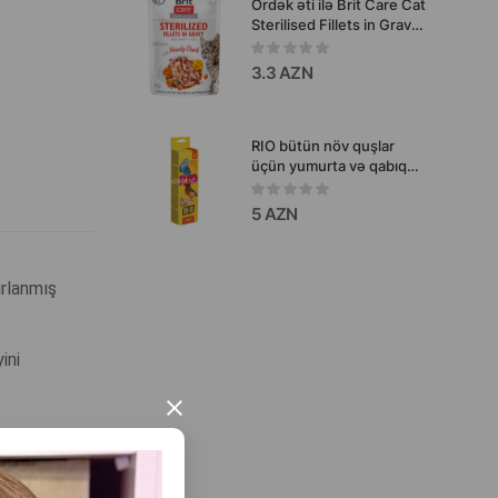
Ördək əti ilə Brit Care Cat
Sterilised Fillets in Gravy
with Hearty Duck yaş yem
filə sousda, tam rasionlu
3.3 AZN
dənli olmayan,
qısırlaşdırılmış pişiklər və
sterilizə olunmuş pişiklər
üçün 85 qr.
RIO bütün növ quşlar
üçün yumurta və qabıq
daşı ilə çubuqlar 2 əd.
5 AZN
ırlanmış
ini
×
qorumağa