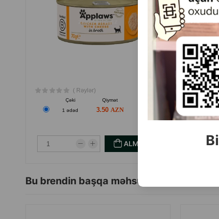
Dad: treska və tərəvəz
Təyinat: böyüklər üçün pişik yemi
Formula: dənəsiz
Çəki: 100 q
Brend: Monge
İstehsal ölkəsi: İtaliya
( Rəylər)
Çəki
Qiymət
Almaq
3.50
1 ədəd
0.
Bi
ALMAQ
Bu brendin başqa məhsulları