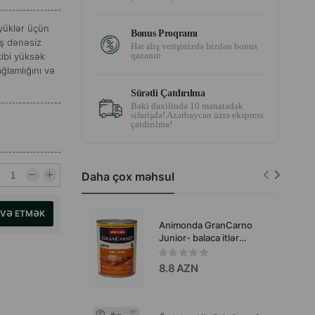
yüklər üçün
Bonus Proqramı
ış dənəsiz
Hər alış verişinizdə bizdən bonus
qazanın
kibi yüksək
ağlamlığını və
Sürətli Çatdırılma
Baki daxilində 10 manatadək
sifarişdə! Azərbaycan üzrə ekspress
çatdırılma!
Daha çox məhsul
AVƏ ETMƏK
Animonda GranCarno
Junior- balaca itlər
(küçüklər) üçün mal əti və
toyuq tərkibli yaş yemdir.
8.8 AZN