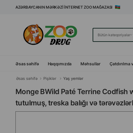
AZƏRBAYCANIN MƏRKƏZI İNTERNET ZOO MAĞAZASI
Əsas səhifə
Haqqımızda
Məhsullar
Çatdırılma 
Əsas səhifə
Pişiklər
Yaş yemlər
Monge BWild Paté Terrine Codfish 
tutulmuş, treska balığı və tərəvəzlə