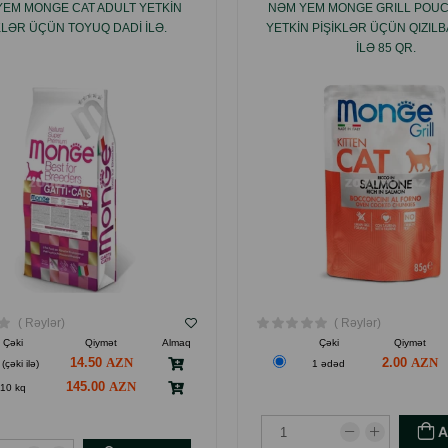
EM MONGE CAT ADULT YETKIN
NƏM YEM MONGE GRILL POUC
KLƏR ÜÇÜN TOYUQ DADI ILƏ.
YETKIN PIŞIKLƏR ÜÇÜN QIZILB
ILƏ 85 QR.
( Rəylər)
( Rəylər)
Çəki
Qiymət
Almaq
Çəki
Qiymət
14.50
2.00
(çəki ilə)
1 ədəd
145.00
10 kq