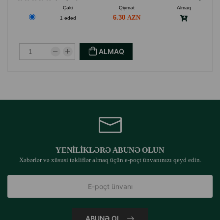
Çəki
Qiymət
Almaq
6.30
1 ədəd
ALMAQ
YENILIKLƏRƏ ABUNƏ OLUN
Xəbərlər və xüsusi təkliflər almaq üçün e-poçt ünvanınızı qeyd edin.
ABUNƏ OL