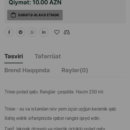
Qiymət:
10.00 AZN
SƏBƏTƏ ƏLAVƏ ETMƏK
Təsviri
Təfərrüat
Brend Haqqında
Rəylər(0)
Trixie polad qabı. Rənglər: çeşiddə. Həcm 250 ml.
Trixie - su və istənilən növ yem üçün uyğun keramik qab.
Xahiş edirik sifarişinizdə qabın rəngini qeyd edin.
Zərif, lakonik dizaynlı və plastik örtüklü polad qabı.