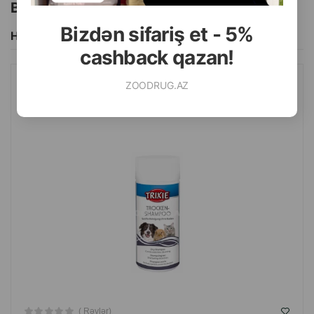
Bu brendin başqa məhsulları
Bizdən sifariş et - 5%
Hamısını Gör
cashback qazan!
ZOODRUG.AZ
QURU ŞAMPUN TRIXIE ITLƏR, PIŞIKLƏR VƏ DIGƏR KIÇIK
HEYVANLAR ÜÇÜN 100 QR.
( Rəylər)