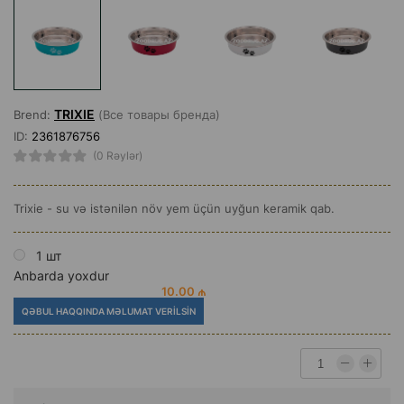
TRIXIE
Brend:
(Все товары бренда)
ID:
2361876756
(0 Rəylər)
Trixie - su və istənilən növ yem üçün uyğun keramik qab.
1 шт
Anbarda yoxdur
10.00 ₼
QƏBUL HAQQINDA MƏLUMAT VERILSIN