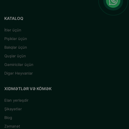
KATALOQ
İtlər üçün
Pişiklər üçün
Balıqlar üçün
Quşlar üçün
Gəmiricilər üçün
Digər Heyvanlar
XIDMƏTLƏR VƏ KÖMƏK
Elan yerləşdir
Şikayətlər
Blog
Zəmanət