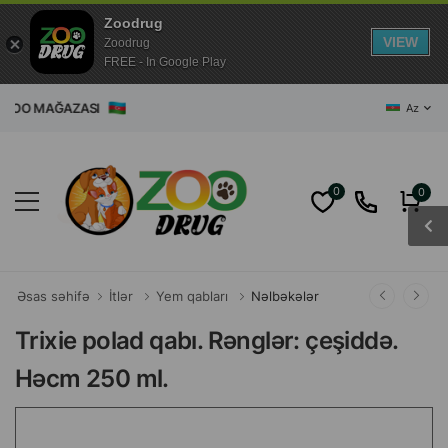
Zoodrug
VIEW
Zoodrug
FREE - In Google Play
T ZOO MAĞAZASI
Az
0
0
Əsas səhifə
İtlər
Yem qabları
Nəlbəkələr
Trixie polad qabı. Rənglər: çeşiddə.
Həcm 250 ml.