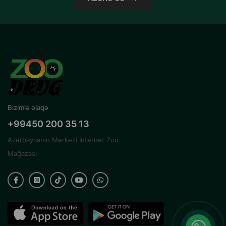
Bizimlə əlaqə
+99450 200 35 13
Azərbaycanın Mərkəzi İnternet Zoo
Mağazası