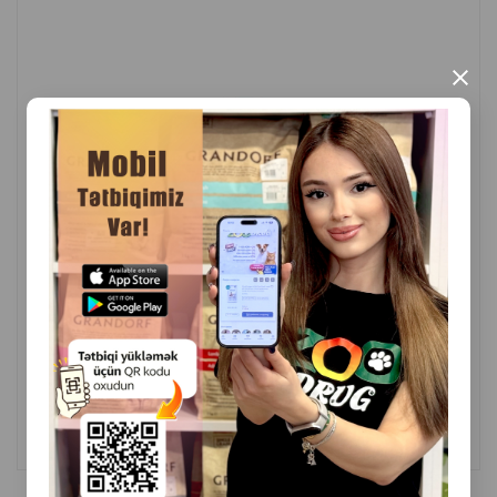
bilmir, onun dadını, rəngini və qoxusunu dəyişmir.
×
İstehsalçı ölkə: Çin.
( Rəylər)
Çəki
Qiymət
Almaq
12.00
1 ədəd
ALMAQ