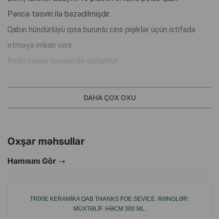
Pəncə təsviri ilə bəzədilmişdir.
Qabın hündürlüyü qısa burunlu cins pişiklər üçün istifadə
etməyə imkan verir.
Rezin kənarı sayəsində sürüşmür.
Asan yuyulur.
Həcm 250 ml.
DAHA ÇOX OXU
Diametr: 13 sm.
Qısa burunlu pişiklər üçün qab.
Material - plastik örtüklü polad.
Oxşar məhsullar
Möhkəm oturan qabın dibində rezin kənarı var.
Hamısını Gör
Xarici tərəfində mövzulu lakonik rəsm təsvir olunmuşdur.
Qabın səthi hamar və çox asan yuyulur.
TRIXIE KERAMIKA QAB THANKS FOE SEVICE. RƏNGLƏR:
Qab istənilən növ su və ya yem üçün uyğundur, çünki səth
MÜXTƏLIF. HƏCM 300 ML.
kimyəvi cəhətdən neytraldır və tərkiblə reaksiyaya girə