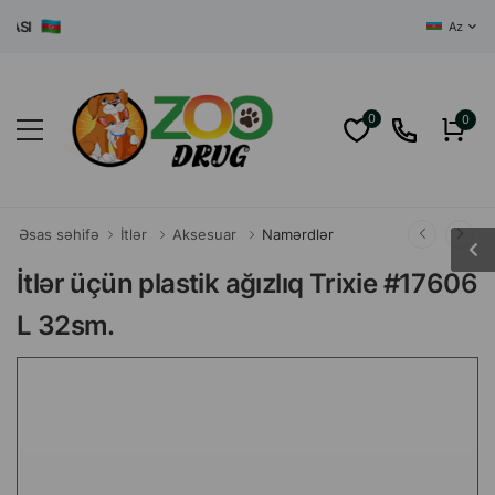
SI
Az
0
0
Əsas səhifə
İtlər
Aksesuar
Namərdlər
İtlər üçün plastik ağızlıq Trixie #17606
L 32sm.