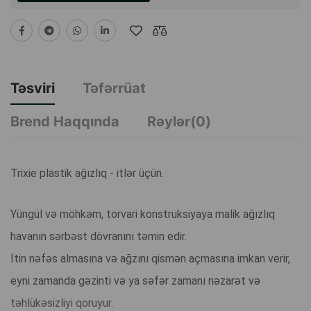
Təsviri
Təfərrüat
Brend Haqqında
Rəylər(0)
Trixie plastik ağızlıq - itlər üçün.
Yüngül və möhkəm, torvari konstruksiyaya malik ağızlıq
havanın sərbəst dövranını təmin edir.
İtin nəfəs almasına və ağzını qismən açmasına imkan verir,
eyni zamanda gəzinti və ya səfər zamanı nəzarət və
təhlükəsizliyi qoruyur.