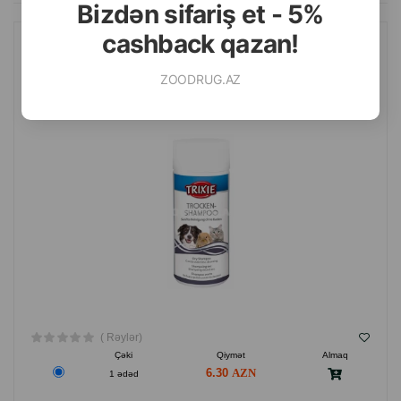
Bizdən sifariş et - 5%
cashback qazan!
QURU ŞAMPUN TRIXIE ITLƏR, PIŞIKLƏR VƏ DIGƏR KIÇIK
HEYVANLAR ÜÇÜN 100 QR.
ZOODRUG.AZ
( Rəylər)
Çəki
Qiymət
Almaq
6.30
1 ədəd