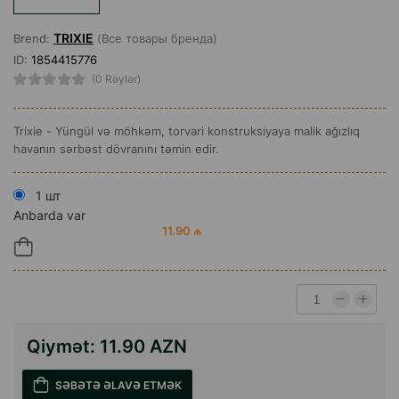
TRIXIE
Brend:
(Все товары бренда)
ID:
1854415776
(0 Rəylər)
Trixie - Yüngül və möhkəm, torvari konstruksiyaya malik ağızlıq
havanın sərbəst dövranını təmin edir.
1 шт
Anbarda var
11.90 ₼
Qiymət:
11.90 AZN
SƏBƏTƏ ƏLAVƏ ETMƏK