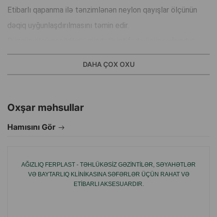
Etibarlı qapanma ilə tənzimlənən neylon qayışlar ölçünün
dəqiq uyğunlaşdırılmasını təmin edir.
Düzgün ölçü seçildikdə gündəlik istifadə üçün uyğundur.
DAHA ÇOX OXU
İstehsal ölkəsi: Çin.
Oxşar məhsullar
Hamısını Gör
AĞIZLIQ FERPLAST - TƏHLÜKƏSIZ GƏZINTILƏR, SƏYAHƏTLƏR
VƏ BAYTARLIQ KLINIKASINA SƏFƏRLƏR ÜÇÜN RAHAT VƏ
ETIBARLI AKSESUARDIR.