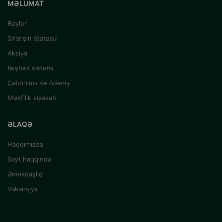
MƏLUMAT
Rəylər
Sifarişin statusu
Aksiya
Keşbek sistemi
Çatdırılma və ödəniş
Məxfilik siyasəti
ƏLAQƏ
Haqqımızda
Sayt haqqında
Əməkdaşlıq
Vakansiya