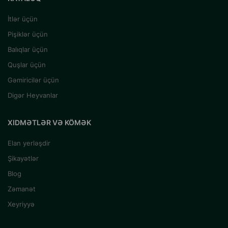
İtlər üçün
Pişiklər üçün
Balıqlar üçün
Quşlar üçün
Gəmiricilər üçün
Digər Heyvanlar
XIDMƏTLƏR VƏ KÖMƏK
Elan yerləşdir
Şikayətlər
Blog
Zəmanət
Xeyriyyə