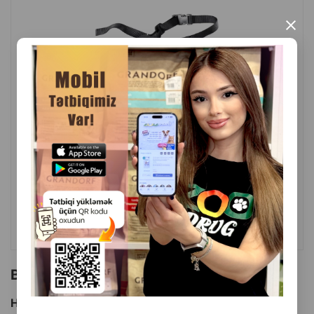
×
( Rəylər)
Çəki
Qiymət
Almaq
17.00
1 ədəd
ALMAQ
Bu brendin başqa məhsulları
Hamısını Gör