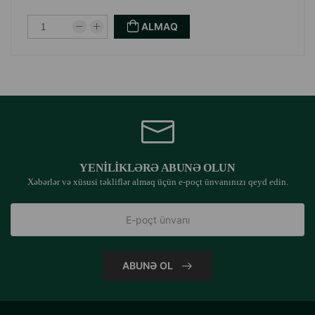
ALMAQ
YENILIKLƏRƏ ABUNƏ OLUN
Xəbərlər və xüsusi təkliflər almaq üçün e-poçt ünvanınızı qeyd edin.
ABUNƏ OL