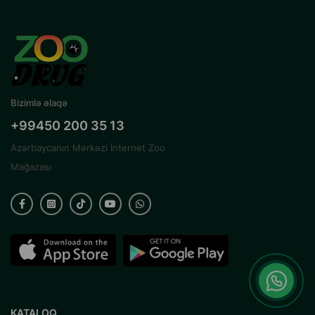
Bizimlə əlaqə
+99450 200 35 13
Azərbaycanın Mərkəzi İnternet Zoo
Mağazası
KATALOQ