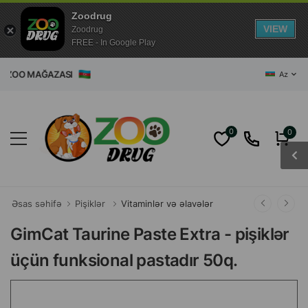
Zoodrug
VIEW
Zoodrug
FREE - In Google Play
ET ZOO MAĞAZASI
Az
0
0
Əsas səhifə
Pişiklər
Vitaminlər və əlavələr
GimCat Taurine Paste Extra - pişiklər
üçün funksional pastadır 50q.