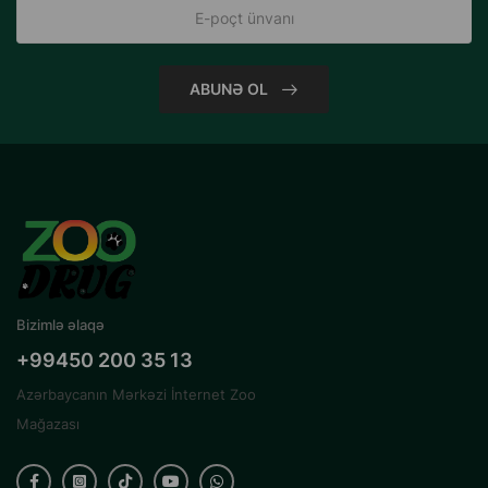
ABUNƏ OL
Bizimlə əlaqə
+99450 200 35 13
Azərbaycanın Mərkəzi İnternet Zoo
Mağazası