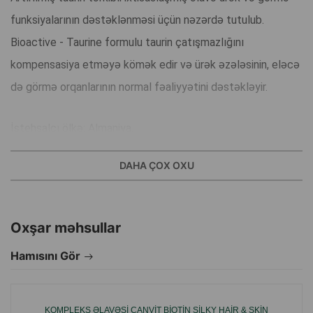
funksiyalarının dəstəklənməsi üçün nəzərdə tutulub.
Bioactive - Taurine formulu taurin çatışmazlığını
kompensasiya etməyə kömək edir və ürək əzələsinin, eləcə
də görmə orqanlarının normal fəaliyyətini dəstəkləyir.
İstehsalçı ölkə: Almaniya.
DAHA ÇOX OXU
Oxşar məhsullar
Hamısını Gör
KOMPLEKS ƏLAVƏSI CANVIT BIOTIN SILKY HAIR & SKIN