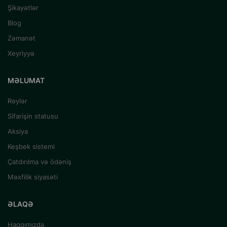
Şikayətlər
Blog
Zəmanət
Xeyriyyə
MƏLUMAT
Rəylər
Sifarişin statusu
Aksiya
Keşbek sistemi
Çatdırılma və ödəniş
Məxfilik siyasəti
ƏLAQƏ
Haqqımızda