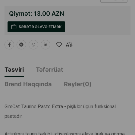
Qiymət:
13.00 AZN
SƏBƏTƏ ƏLAVƏ ETMƏK
Təsviri
Təfərrüat
Brend Haqqında
Rəylər(0)
GimCat Taurine Paste Extra - pişiklər üçün funksional
pastadır.
Artırılmış taurin tərkibli ixtisaslaşmış əlavə ürək və görmə