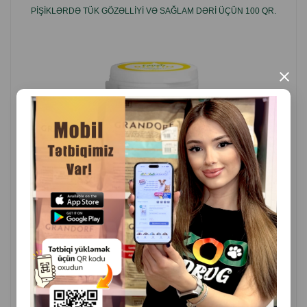
PIŞIKLƏRDƏ TÜK GÖZƏLLIYI VƏ SAĞLAM DƏRI ÜÇÜN 100 QR.
×
( Rəylər)
Çəki
Qiymət
Almaq
24
27.20
1 ədəd
ALMAQ