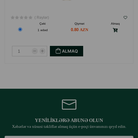
( Rəylər)
Çəki
Qiymət
Almaq
0.80
1 ədəd
ALMAQ
YENILIKLƏRƏ ABUNƏ OLUN
Xəbərlər və xüsusi təkliflər almaq üçün e-poçt ünvanınızı qeyd edin.