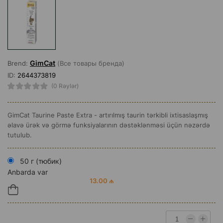
GimCat
Brend:
(Все товары бренда)
ID:
2644373819
(0 Rəylər)
GimCat Taurine Paste Extra - artırılmış taurin tərkibli ixtisaslaşmış
əlavə ürək və görmə funksiyalarının dəstəklənməsi üçün nəzərdə
tutulub.
50 г (тюбик)
Anbarda var
13.00 ₼