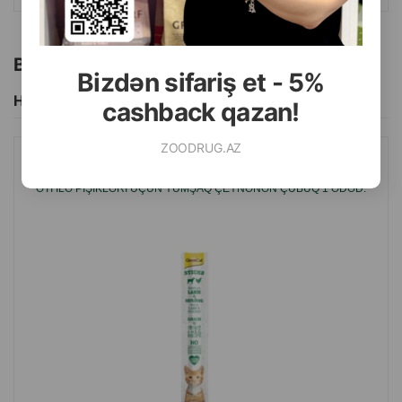
Bu brendin başqa məhsulları
Bizdən sifariş et - 5%
Hamısını Gör
cashback qazan!
ZOODRUG.AZ
GIMCAT SOFT CHEW STICK FOR CATS, TOYUQ ƏTI VƏ QOYUN
ƏTI ILƏ PIŞIKLƏRI ÜÇÜN YUMŞAQ ÇEYNƏNƏN ÇUBUQ 1 ƏDƏD.