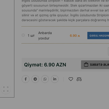
İngilis üslubunda Striploin – klassik dana əti stekinin və kr
göyərti sousunun birləşməsidir. Stek qızartmazdan iki saa
sousunda" marinləşdirilir, bişirməzdən dərhal əvvəl isə art
silinir və ət qızmış qrilə qoyulur. İngilis üslubunda Striploi
dərəcəsini göstərəcək şəkildə kiçik parçalara doğranmış ha
Anbarda
1 шт
6.90 ₼
QƏBUL HAQQIN
yoxdur
Qiymət:
6.90 AZN
SƏBƏTƏ ƏL