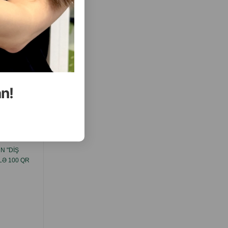
( Rəylər)
Almaq
Çəki
Qiymət
Almaq
7.20
1 ədəd
ALMAQ
ALMAQ
an!
ısını Gör
N "DIŞ
MNAMS DENTAL ITLƏR ÜÇÜN "DIŞ
LƏ 100 QR
ÇUBUQLARI" TƏAMI XLOROFIL VƏ
DOVŞAN ILƏ 100 Q