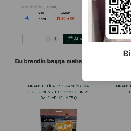
( Rəylər)
Çəki
Qiymət
Almaq
11.20
1 ədəd
ALMAQ
Bi
Bu brendin başqa məhsulları
MNAMS DELICATES "SKANDINAVIYA
MNAMS D
ÜSLUBUNDA STEK" TƏAMI ITLƏR VƏ
T
BALALAR ÜÇÜN 75 Q