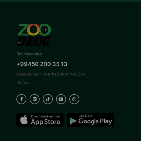
Bizimlə əlaqə
+99450 200 35 13
Azərbaycanın Mərkəzi İnternet Zoo
Mağazası