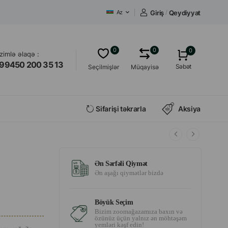
Giriş
/
Qeydiyyat
Az
0
0
0
izimlə əlaqə :
99450 200 35 13
Səbət
Seçilmişlər
Müqayisə
Sifarişi təkrarla
Aksiya
Ən Sərfəli Qiymət
Ən aşağı qiymətlər bizdə
Böyük Seçim
Bizim zoomağazamıza baxın və
özünüz üçün yalnız ən möhtəşəm
yemləri kəşf edin!