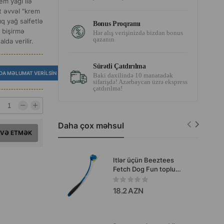
em yağı ilə
t əvvəl "krem
ıq yağ salfetlə
Bonus Proqramı
n bişirmə
Hər alış verişinizdə bizdən bonus
qazanın
lda verilir.
Sürətli Çatdırılma
DA MƏLUMAT VERILSIN
Baki daxilində 10 manatadək
sifarişdə! Azərbaycan üzrə ekspress
çatdırılma!
Daha çox məhsul
AVƏ ETMƏK
Itlər üçün Beeztees
Fetch Dog Fun toplu
katapult oyuncağı.
18.2 AZN