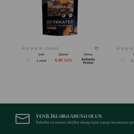
( Rəylər)
Çəki
Qiymət
Almaq
Anbarda
6.90
1 ədəd
1
Yoxdur
YENILIKLƏRƏ ABUNƏ OLUN
Xəbərlər və xüsusi təkliflər almaq üçün e-poçt ünvanınızı qe