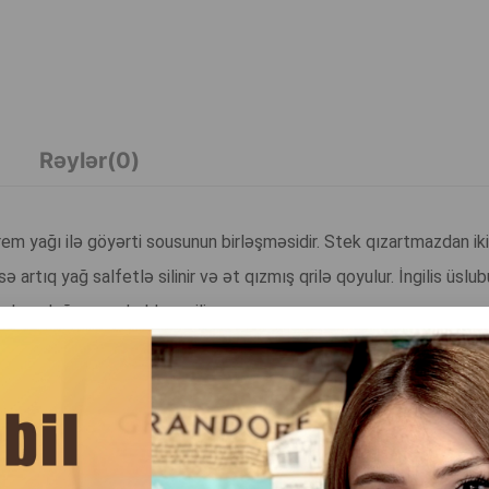
Rəylər(0)
 krem yağı ilə göyərti sousunun birləşməsidir. Stek qızartmazdan ik
ə artıq yağ salfetlə silinir və ət qızmış qrilə qoyulur. İngilis üslu
alara doğranmış halda verilir.
q, kül 4 q, nəmlik 15 q. Enerji dəyəri (kalorisi) 100 q-da: 394 kkal.
ə tövsiyə olunan istehlak normasıdır. Heyvanınızın təzə içməli suya çıx
DAHA ÇOX OXU