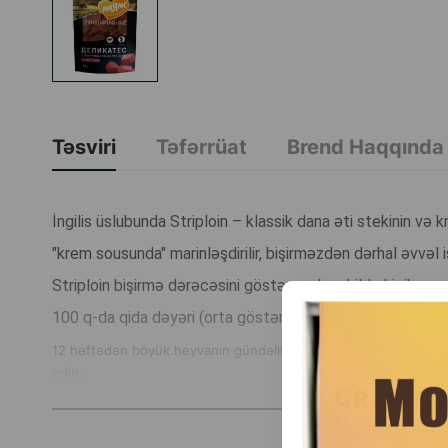
Təsviri
Təfərrüat
Brend Haqqında
İngilis üslubunda Striploin – klassik dana əti stekinin və
"krem sousunda" marinləşdirilir, bişirməzdən dərhal əvvəl is
Striploin bişirmə dərəcəsini göstərəcək şəkildə kiçik parç
100 q-da qida dəyəri (orta göstəricilər): zülal 58 q, yağ 14 
12 həftədən böyük heyvanın gündəlik rasionunun 10% -i nisbətind
edin.