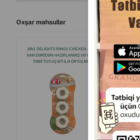
Oxşar məhsullar
8IN1 DELIGHTS RINGS CHICKEN — SIX
CARNI
XAM DƏRIDƏN HAZIRLANMIŞ VƏ ÜZƏRI
W
TƏBII TOYUQ ƏTI ILƏ ÖRTÜLMÜŞ
DƏVƏQUŞ
ÇEYNƏNƏN HALQALAR 107804 .