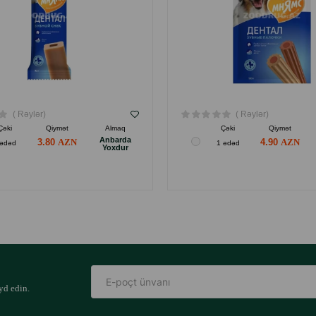
( Rəylər)
( Rəylər)
Çəki
Qiymət
Almaq
Çəki
Qiymət
Anbarda
3.80
4.90
 ədəd
1 ədəd
Yoxdur
yd edin.