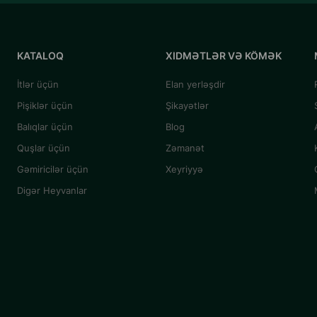
KATALOQ
XIDMƏTLƏR VƏ KÖMƏK
İtlər üçün
Elan yerləşdir
Pişiklər üçün
Şikayətlər
Balıqlar üçün
Blog
Quşlar üçün
Zəmanət
Gəmiricilər üçün
Xeyriyyə
Digər Heyvanlar