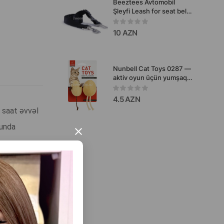
Beeztees Avtomobil
Şleyfi Leash for seat belts
itlər üçün. Rəng: Qara.
Ölçü: M.
10 AZN
Nunbell Cat Toys 0287 —
aktiv oyun üçün yumşaq
siçan oyuncaqları
4.5 AZN
i saat əvvəl
bunda
×
ışını təmin