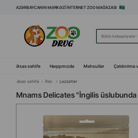
AZƏRBAYCANIN MƏRKƏZI İNTERNET ZOO MAĞAZASI
Əsas səhifə
Haqqımızda
Məhsullar
Çatdırılma 
Əsas səhifə
İtlər
Ləzzətlər
Mnams Delicates "İngilis üslubunda S