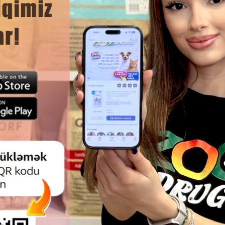
Ham
LOVE DOG CRUNCHY OSTRICH
TRIXIE SNACK DUMBBELLS Ö
ITH BLACKBERRIES DADLI
ƏTINDƏN — ITLƏR ÜÇÜN D
ULU TƏAM, BÜTÜN CINS ITLƏR
ÇƏNƏLƏRI MÖHKƏMLƏNDIRƏ
ÜÇÜN 200 Q #7274.
ZÜLALLI LƏZZƏT 100