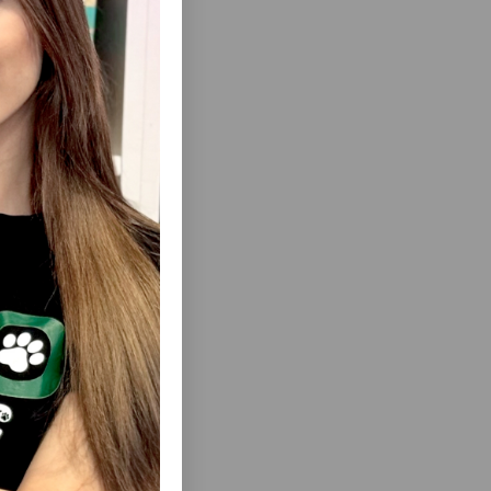
ısını Gör
RDƏK DÖŞ
LƏZZƏT TRIXIE SOFT SNACK BAFFOS -
IŞ VƏ
MAL ƏTI VƏ IŞGƏNBƏ ILƏ ITLƏR ÜÇÜN
N TƏBII
YUMŞAQ ƏTIRLI QƏLYANALTILAR EV
Q
HEYVANINIZIN SEVIMLI LƏZZƏTINƏ
ÇEVRILƏCƏK 140 QR #31508.