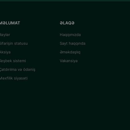
MƏLUMAT
ƏLAQƏ
Rəylər
Haqqımızda
Sifarişin statusu
Sayt haqqında
Aksiya
Əməkdaşlıq
Keşbek sistemi
Vakansiya
Çatdırılma və ödəniş
Məxfilik siyasəti