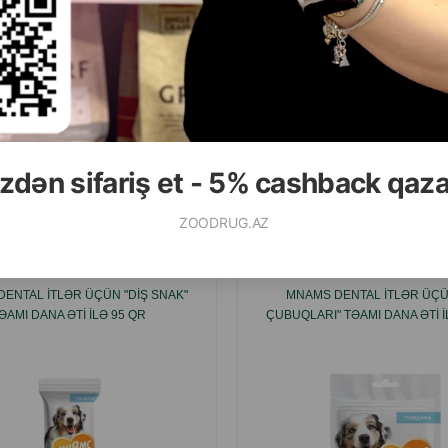
( Rəylər)
( Rəylər)
Çəki
Qiymət
Almaq
Çəki
Qiymət
8.80
6.30
1 ədəd
100 gr (1 paket)
ALMAQ
zdən sifariş et - 5% cashback qaz
Ham
ZOODRUG.AZ
ENTAL ITLƏR ÜÇÜN "DIŞ SNAK"
MNAMS DENTAL ITLƏR ÜÇÜ
ƏAMI DANA ƏTI ILƏ 95 QR
ÇUBUQLARI" TƏAMI DANA ƏTI I