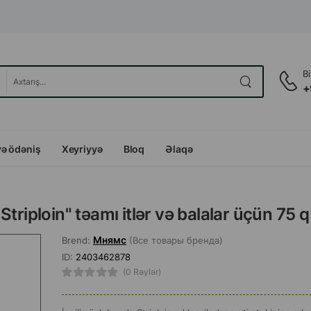
B
+
və ödəniş
Xeyriyyə
Bloq
Əlaqə
triploin" təamı itlər və balalar üçün 75 q
Мнямс
Brend:
(Все товары бренда)
ID:
2403462878
(0 Rəylər)