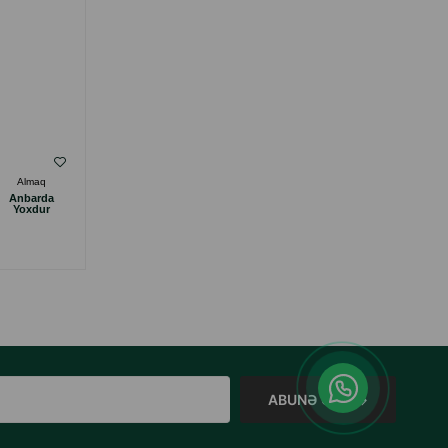
( Rəylər)
Almaq
Çəki
Qiymət
Almaq
Anbarda
Anbarda
4.90
1 ədəd
Yoxdur
Yoxdur
ABUNƏ OL