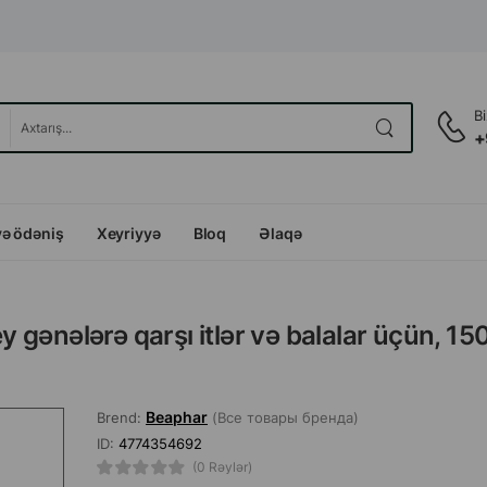
B
+
və ödəniş
Xeyriyyə
Bloq
Əlaqə
gənələrə qarşı itlər və balalar üçün, 15
Beaphar
Brend:
(Все товары бренда)
ID:
4774354692
(0 Rəylər)