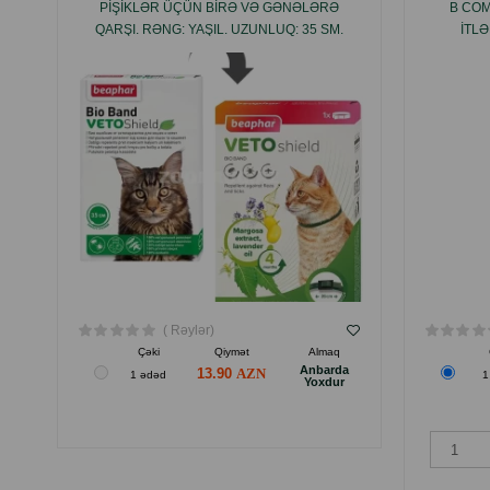
PIŞIKLƏR ÜÇÜN BIRƏ VƏ GƏNƏLƏRƏ
B COM
QARŞI. RƏNG: YAŞIL. UZUNLUQ: 35 SM.
ITLƏ
( Rəylər)
Çəki
Qiymət
Almaq
Anbarda
13.90
1 ədəd
1
Yoxdur