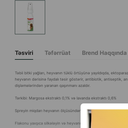
Təsviri
Təfərrüat
Brend Haqqında
Təbii bitki yağları, heyvanın tüklü örtüyünə yayıldıqda, ektoparaz
heyvanın dərisinə faydalı təsir göstərir, antibiotik, antiseptik, a
dişləmələrindən yaranan qaşınmanı azaldır.
Tərkibi: Margosa ekstraktı 0,1% və lavanda ekstraktı 0,6%
Spreyin miqdarı heyvanın ölçüsündən asılıdır. Repellekt təsiri 1
Flakonu yaxşıca silkələyin və heyvanı (xüsusilə yanları, budların