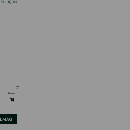
TÜKÜ ÜÇÜN
PIŞIKLƏR ÜÇÜN 180 ƏDƏD.
( Rəylər)
Almaq
Çəki
Qiymət
Almaq
16.70
1 ədəd
ALMAQ
ALMAQ