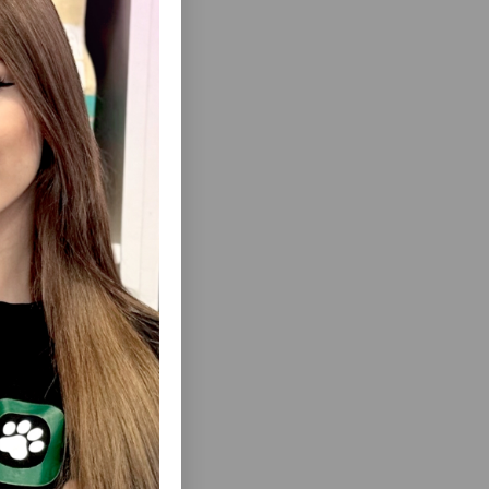
in. İşlədikdən
ısını Gör
Ə ITLƏR
TRIXIE UNGEZIEFERHALSBAND, 60 SM -
IGƏR
ITLƏR ÜÇÜN BIRƏ VƏ GƏNƏLƏRƏ QARŞI
MPUN
YAXALIQDIR.