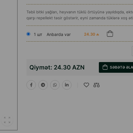
Təbii bitki yağları, heyvanın tüklü örtüyünə yayıldıqda, ekt
qarşı repellekt təsir göstərir, eyni zamanda tüklərə xoş ətir
1 шт
Anbarda var
24.30 ₼
Qiymət:
24.30 AZN
SƏBƏTƏ ƏL