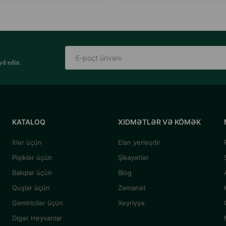
yd edin.
KATALOQ
XIDMƏTLƏR VƏ KÖMƏK
İtlər üçün
Elan yerləşdir
Pişiklər üçün
Şikayətlər
Balıqlar üçün
Blog
Quşlar üçün
Zəmanət
Gəmiricilər üçün
Xeyriyyə
Digər Heyvanlar