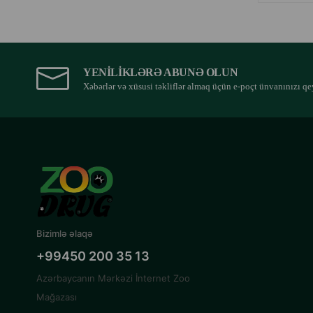
YENILIKLƏRƏ ABUNƏ OLUN
Xəbərlər və xüsusi təkliflər almaq üçün e-poçt ünvanınızı qe
Bizimlə əlaqə
+99450 200 35 13
Azərbaycanın Mərkəzi İnternet Zoo
Mağazası