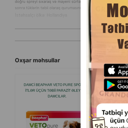
doğru spreyi sıxaraq və mayeni sürtərək işləyin. Spreyi heyvanı
sonra tüklərin təbii olaraq qurumasını gözləyin (səriləcə və ya
İstehsalçı ölkə: Hollandiya
Oxşar məhsullar
DAMCI BEAPHAR VETO PURE SPOT ON -
İTLƏR Ü
ITLƏR ÜÇÜN TƏBII PARAZIT ƏLEYHINƏ
GƏNƏLƏR
DAMCILAR.