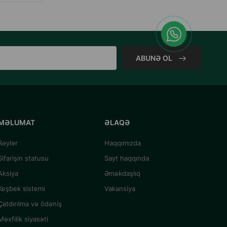
ABUNƏ OL
MƏLUMAT
ƏLAQƏ
Rəylər
Haqqımızda
Sifarişin statusu
Sayt haqqında
Aksiya
Əməkdaşlıq
Keşbek sistemi
Vakansiya
Çatdırılma və ödəniş
Məxfilik siyasəti