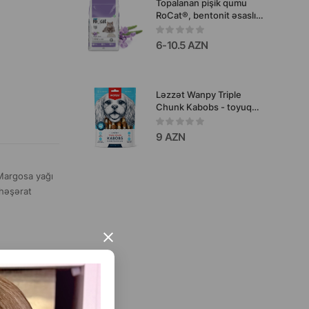
Topalanan pişik qumu
RoCat®, bentonit əsaslı,
lavanda ətri ilə
6-10.5 AZN
Ləzzət Wanpy Triple
Chunk Kabobs - toyuq
ördək və quzu əti ilə
bütün cins itlər üçün
9 AZN
çeynənən ətli qəlyanaltı
100 q #813200.
 Margosa yağı
 həşərat
×
ə qarşı tərəfə