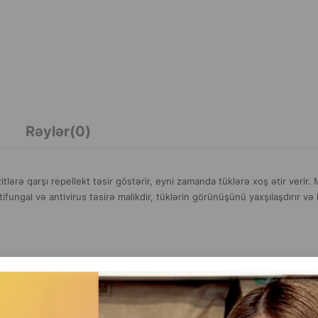
Rəylər(0)
itlərə qarşı repellekt təsir göstərir, eyni zamanda tüklərə xoş ətir verir.
ntifungal və antivirus təsirə malikdir, tüklərin görünüşünü yaxşılaşdırır və
-2 gündür.
 iç hissəsi, qarın, quyruq və qulaq uclarını) quyruqdan başa doğru, tüklər