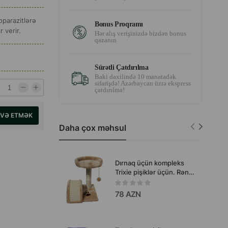
oparazitlərə
Bonus Proqramı
 verir.
Hər alış verişinizdə bizdən bonus
qazanın
Sürətli Çatdırılma
Baki daxilində 10 manatadək
sifarişdə! Azərbaycan üzrə ekspress
çatdırılma!
AVƏ ETMƏK
Daha çox məhsul
Dırnaq üçün kompleks
Trixie pişiklər üçün. Rəng:
Bej. Hündürlük: 44 sm.
78 AZN