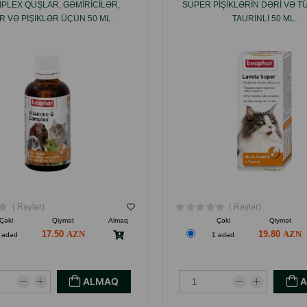
PLEX QUŞLAR, GƏMIRICILƏR,
SUPER PIŞIKLƏRIN DƏRI VƏ 
R VƏ PIŞIKLƏR ÜÇÜN 50 ML.
TAURINLI 50 ML.
( Rəylər)
( Rəylər)
Çəki
Qiymət
Almaq
Çəki
Qiymət
17.50
19.80
 ədəd
1 ədəd
ALMAQ