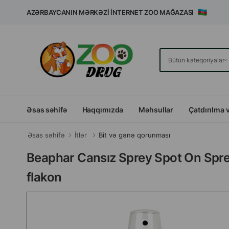
AZƏRBAYCANIN MƏRKƏZI İNTERNET ZOO MAĞAZASI
Əsas səhifə
Haqqımızda
Məhsullar
Çatdırılma 
Əsas səhifə
İtlər
Bit və gənə qorunması
Beaphar Cansız Sprey Spot On Sprey 
flakon