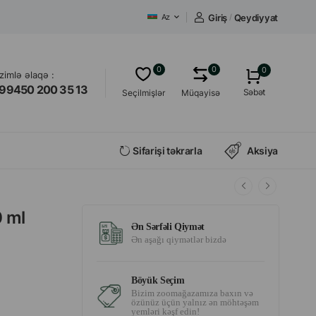
Giriş
/
Qeydiyyat
Az
0
0
0
izimlə əlaqə :
99450 200 35 13
Səbət
Seçilmişlər
Müqayisə
Sifarişi təkrarla
Aksiya
0 ml
Ən Sərfəli Qiymət
Ən aşağı qiymətlər bizdə
Böyük Seçim
Bizim zoomağazamıza baxın və
özünüz üçün yalnız ən möhtəşəm
yemləri kəşf edin!