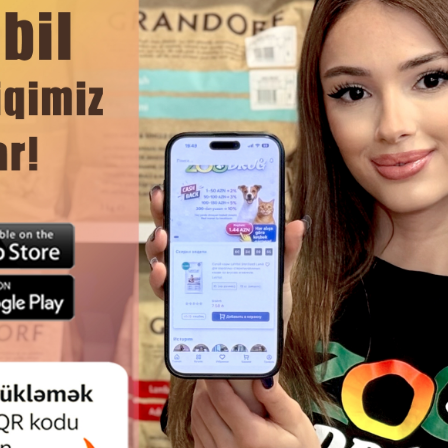
n gözlərinə, burununa, qulaqlarına, ağzına və cinsi orqanlarına yönəltməy
 fen istifadə etməyin) və darayın. İstifadə müddətinə məhdudiyyət yoxdur.
DAHA ÇOX OXU
Ham
ÇÜN BEAPHAR BIO BAND PIRE VƏ
BEAPHAR VETO PURE PIŞIK V
Ə QARŞI YAXALIQ. RƏNG: YAŞIL.
ÜÇÜN BIRƏ GƏNƏ VƏ D
UZUNLUQ: 65 SM.
PARAZITLƏRƏ QARŞI ŞA