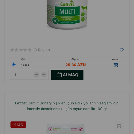
(0 Rəylər)
Çəki
Qiymət
Almaq
25.30
1 ədəd
ALMAQ
Ləzzət Canvit Urinary pişiklər üçün sidik yollarının sağlamlığını
intensiv dəstəkləmək üçün toyuq dadı ilə 100 qr.
-11.5%