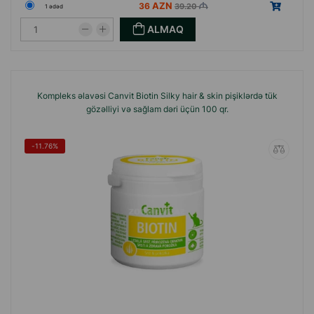
36
39.20
1 ədəd
ALMAQ
Kompleks əlavəsi Canvit Biotin Silky hair & skin pişiklərdə tük
gözəlliyi və sağlam dəri üçün 100 qr.
-11.76%