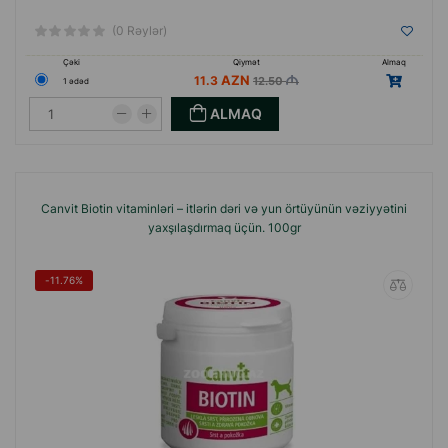
(0 Rəylər)
Çəki
Qiymət
Almaq
11.3
12.50
1 ədəd
ALMAQ
Canvit Biotin vitaminləri – itlərin dəri və yun örtüyünün vəziyyətini
yaxşılaşdırmaq üçün. 100gr
-11.76%