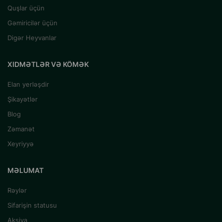
Quşlar üçün
Gəmiricilər üçün
Digər Heyvanlar
XIDMƏTLƏR VƏ KÖMƏK
Elan yerləşdir
Şikayətlər
Blog
Zəmanət
Xeyriyyə
MƏLUMAT
Rəylər
Sifarişin statusu
Aksiya