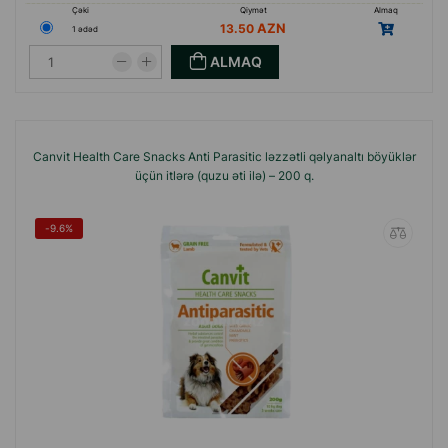
Çəki
Qiymət
Almaq
13.50
1 ədəd
ALMAQ
Canvit Health Care Snacks Anti Parasitic ləzzətli qəlyanaltı böyüklər
üçün itlərə (quzu əti ilə) – 200 q.
-9.6%