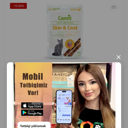
-10.84%
×
(0 Rəylər)
Çəki
Qiymət
Almaq
7.4
8.30
1 ədəd
ALMAQ