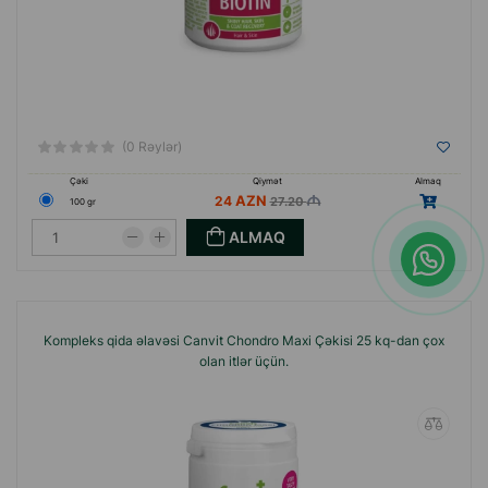
(0 Rəylər)
Çəki
Qiymət
Almaq
24
27.20
100 gr
ALMAQ
Kompleks qida əlavəsi Canvit Chondro Maxi Çəkisi 25 kq-dan çox
olan itlər üçün.