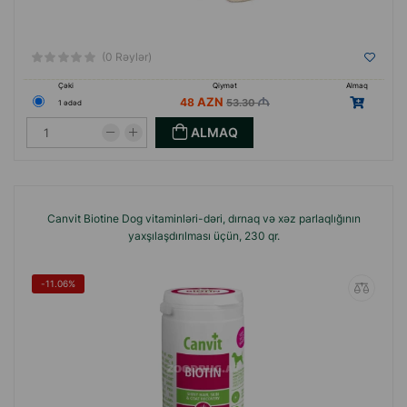
(0 Rəylər)
Çəki
Qiymət
Almaq
48
53.30
1 ədəd
ALMAQ
Canvit Biotine Dog vitaminləri-dəri, dırnaq və xəz parlaqlığının
yaxşılaşdırılması üçün, 230 qr.
-11.06%