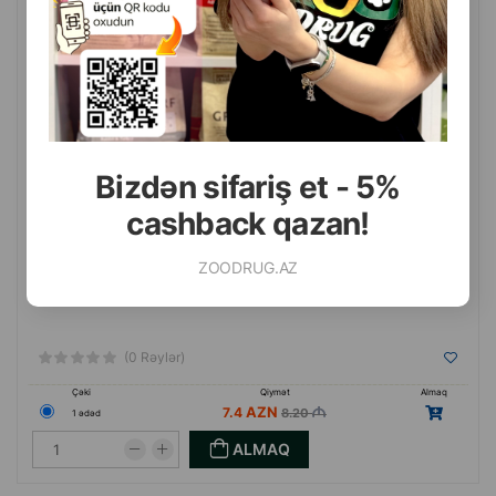
Canvit Hairball Control qəlyanaltısı – tüklərin yumşaq çıxarılması üçün
yarı-nəm funksional ləzzətlər, 100 q.
-9.76%
Bizdən sifariş et - 5%
cashback qazan!
ZOODRUG.AZ
(0 Rəylər)
Çəki
Qiymət
Almaq
7.4
8.20
1 ədəd
ALMAQ