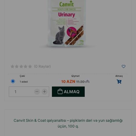
(0 Rəylər)
Çəki
Qiymət
Almaq
10
11.30
1 ədəd
ALMAQ
Canvit Skin & Coat qəlyanaltısı – pişiklərin dəri və yun sağlamlığı
üçün, 100 q.