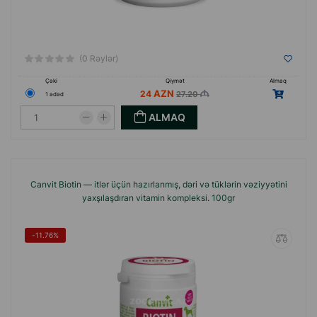
(0 Rəylər)
Çəki
Qiymət
Almaq
24
27.20
1 ədəd
ALMAQ
Canvit Biotin — itlər üçün hazırlanmış, dəri və tüklərin vəziyyətini
yaxşılaşdıran vitamin kompleksi. 100gr
-11.76%