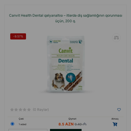
Canvit Health Dental qəlyanaltısı – itlərdə diş sağlamlığının qorunması
üçün, 200 q.
-9.57%
(0 Rəylər)
Çəki
Qiymət
Almaq
8.5
9.40
1 ədəd