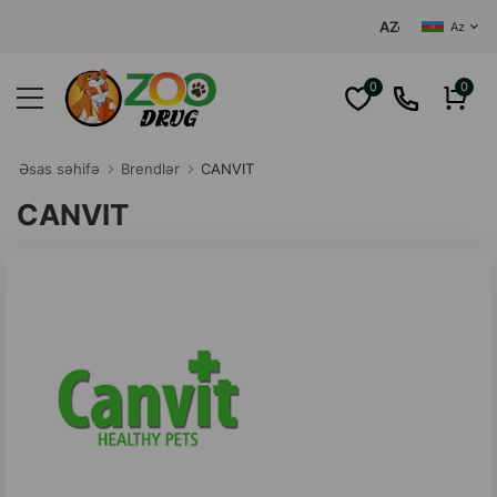
AZƏRBAYCANIN MƏRKƏZI
Az
0
0
Əsas səhifə
Brendlər
CANVIT
CANVIT