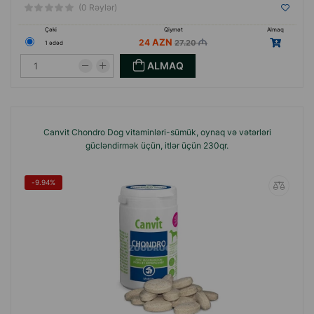
(0 Rəylər)
Çəki
Qiymət
Almaq
24
27.20
1 ədəd
ALMAQ
Canvit Chondro Dog vitaminləri-sümük, oynaq və vətərləri
gücləndirmək üçün, itlər üçün 230qr.
-9.94%