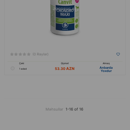
(0 Rəylər)
Çəki
Qiymət
Almaq
Anbarda
53.30
1 ədəd
Yoxdur
Məhsullar
1-16 of 16