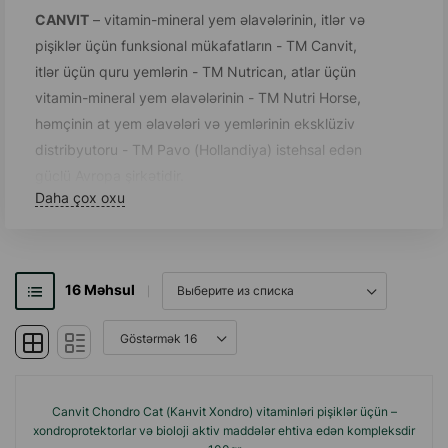
CANVIT
– vitamin-mineral yem əlavələrinin, itlər və
pişiklər üçün funksional mükafatların - TM Canvit,
itlər üçün quru yemlərin - TM Nutrican, atlar üçün
vitamin-mineral yem əlavələrinin - TM Nutri Horse,
həmçinin at yem əlavələri və yemlərinin eksklüziv
distribyutoru - TM Pavo (Hollandiya) istehsal edən
güclü Avropa şirkətidir.
Daha çox oxu
Şirkətin əsas prioritetlərindən biri məhsulun
keyfiyyətidir, buna görə də Канвит c.r.o. şirkətinin
himayəsi altında heyvandarlığın müxtəlif
16
Məhsul
sahələrindən olan (baytarlar, dietoloqlar,
texnoloqlar və s.) yüksək ixtisaslı mütəxəssislər
fəal əməkdaşlıq edirlər.
Heyvanlar üçün vitamin-mineral əlavələrinin
Canvit Chondro Cat (Kанvit Xondro) vitaminləri pişiklər üçün –
istehsalında şirkət itlər və pişiklər arasında ən çox
xondroprotektorlar və bioloji aktiv maddələr ehtiva edən kompleksdir