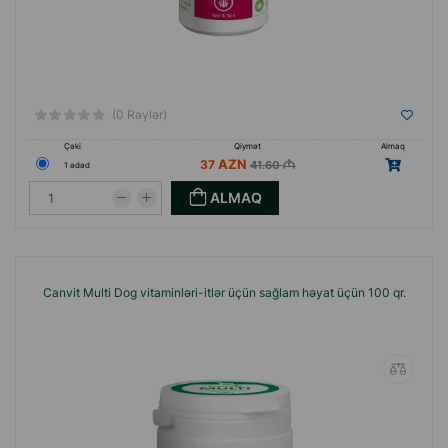
(0 Rəylər)
Çəki
Qiymət
Almaq
37
41.60
1 ədəd
ALMAQ
Canvit Multi Dog vitaminləri-itlər üçün sağlam həyat üçün 100 qr.