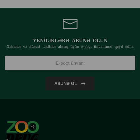
YENILIKLƏRƏ ABUNƏ OLUN
Xəbərlər və xüsusi təkliflər almaq üçün e-poçt ünvanınızı qeyd edin.
ABUNƏ OL