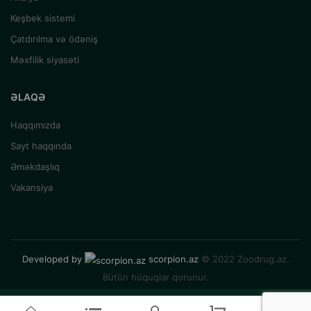
Keşbek sistemi
Çatdırılma və ödəniş
Məxfilik siyasəti
ƏLAQƏ
Haqqımızda
Sayt haqqında
Əməkdaşlıq
Vakansiya
Developed by
scorpion.az
© 2022 Zoodrug.az.
Bütün hüquqlar qorunur.