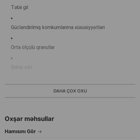
Təbii gil
Gücləndirilmiş komkumlanma xüsusiyyətləri
Orta ölçülü qranullar
Bahar ətri
Ağ rəng
DAHA ÇOX OXU
Düz komkumlar
Oxşar məhsullar
Etibarlı qoxu nəzarəti üçün təbii aktivləşdirilmiş kömür ilə
Hamısını Gör
Bizim təbii aktivləşdirilmiş kömürümüz bərpa olunan təbii