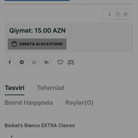
Qiymət:
15.00 AZN
SƏBƏTƏ ƏLAVƏ ETMƏK
Təsviri
Təfərrüat
Brend Haqqında
Rəylər(0)
Biokat’s Bianco EXTRA Classic