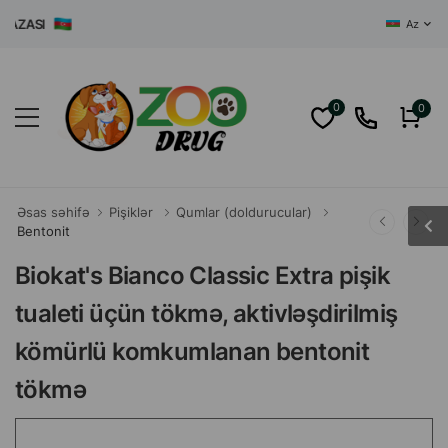
ASI
Az
0
0
Əsas səhifə
Pişiklər
Qumlar (doldurucular)
Bentonit
Biokat's Bianco Classic Extra pişik
tualeti üçün tökmə, aktivləşdirilmiş
kömürlü komkumlanan bentonit
tökmə