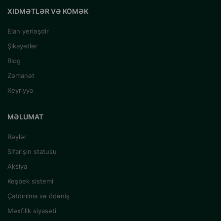
XIDMƏTLƏR VƏ KÖMƏK
Elan yerləşdir
Şikayətlər
Blog
Zəmanət
Xeyriyyə
MƏLUMAT
Rəylər
Sifarişin statusu
Aksiya
Keşbek sistemi
Çatdırılma və ödəniş
Məxfilik siyasəti