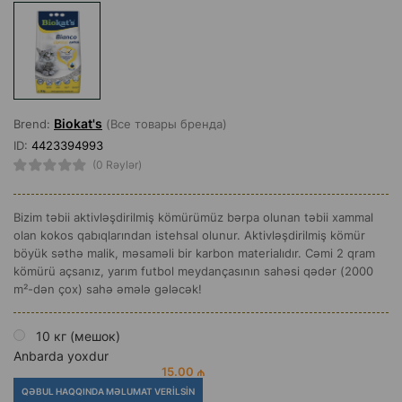
Biokat's
Brend:
(Все товары бренда)
ID:
4423394993
(0 Rəylər)
Bizim təbii aktivləşdirilmiş kömürümüz bərpa olunan təbii xammal
olan kokos qabıqlarından istehsal olunur. Aktivləşdirilmiş kömür
böyük səthə malik, məsaməli bir karbon materialıdır. Cəmi 2 qram
kömürü açsanız, yarım futbol meydançasının sahəsi qədər (2000
m²-dən çox) sahə əmələ gələcək!
10 кг (мешок)
Anbarda yoxdur
15.00 ₼
QƏBUL HAQQINDA MƏLUMAT VERILSIN