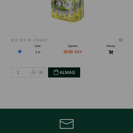
( Rəylər)
Çəki
Qiymət
Almaq
18.00
5 ltr
ALMAQ