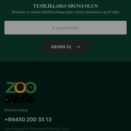
YENILIKLƏRƏ ABUNƏ OLUN
Xəbərlər və xüsusi təkliflər almaq üçün e-poçt ünvanınızı qeyd edin.
ABUNƏ OL
Bizimlə əlaqə
+99450 200 35 13
Azərbaycanın Mərkəzi İnternet Zoo