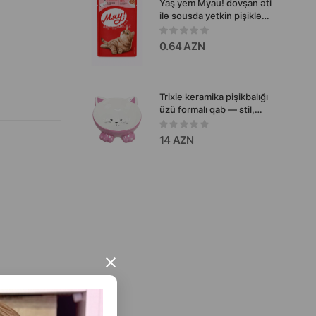
Yaş yem Myau! dovşan əti
ilə sousda yetkin pişiklər
üçün tam rasionlu yaş
yem 85qr.#2626
0.64 AZN
Trixie keramika pişikbalığı
üzü formalı qab — stil,
rahatlıq və xoş əhval
14 AZN
×