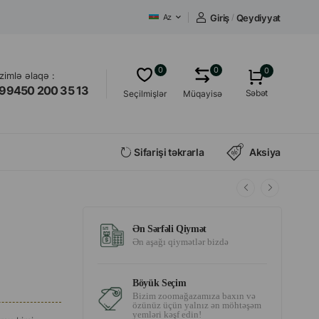
Giriş
/
Qeydiyyat
Az
0
0
0
izimlə əlaqə :
99450 200 35 13
Səbət
Seçilmişlər
Müqayisə
Sifarişi təkrarla
Aksiya
Ən Sərfəli Qiymət
Ən aşağı qiymətlər bizdə
Böyük Seçim
Bizim zoomağazamıza baxın və
özünüz üçün yalnız ən möhtəşəm
yemləri kəşf edin!