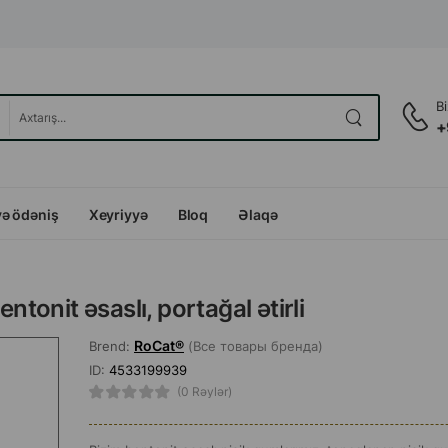
B
+
və ödəniş
Xeyriyyə
Bloq
Əlaqə
onit əsaslı, portağal ətirli
RoCat®
Brend:
(Все товары бренда)
ID:
4533199939
(0 Rəylər)