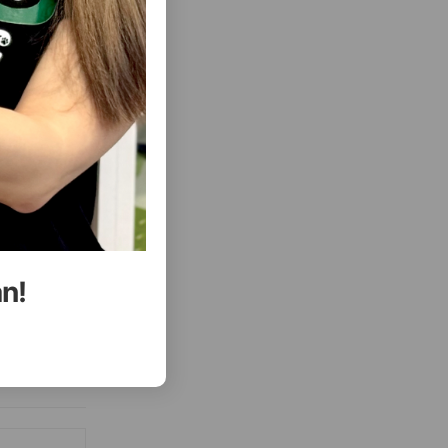
( Rəylər)
Almaq
Çəki
Qiymət
Almaq
6.50
5 ltr
12.00
10 ltr
ALMAQ
ALMAQ
an!
ısını Gör