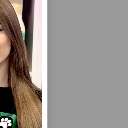
ısını Gör
PIŞIK
HERO CAT CARBON PIŞIK QUMU,
NIT 5 KQ.
BENTONIT, CLUMPING, QOXUSUZ, KÖMÜR
10 LTR.