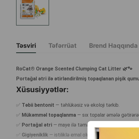
Təsviri
Təfərrüat
Brend Haqqında
RoCat® Orange Scented Clumping Cat Litter 🌿🐾
Portağal ətri ilə ətirləndirilmiş topaqlanan pişik qum
Xüsusiyyətlər:
✅
Təbii bentonit
— təhlükəsiz və ekoloji tərkib.
✅
Mükəmməl topaqlanma
— sıx topalar əmələ gətirərək 
✅
Portağal ətri
— maye ilə təmasda aktivləşərək evi tərav
✅
Gigiyeniklik
— istiliklə emal olunur, ikili ələmə və tam