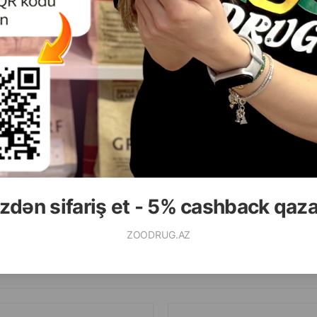
( Rəylər)
( Rəylər)
Çəki
Qiymət
Almaq
Çəki
Qiymət
15.00
15.50
 ədəd
5 kg
ALMAQ
zdən sifariş et - 5% cashback qaz
ZOODRUG.AZ
Ham