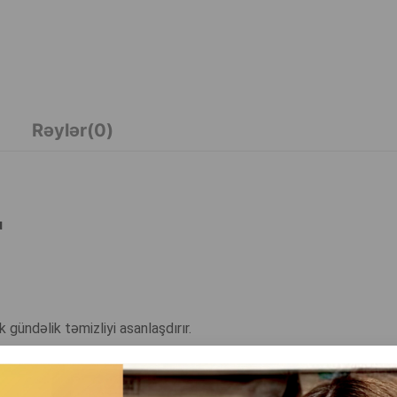
Rəylər(0)
u
gündəlik təmizliyi asanlaşdırır.
ətli sitrus ətri ilə doldurur.
 toz təmizləməsindən keçir.