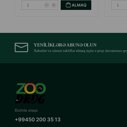
ALMAQ
YENILIKLƏRƏ ABUNƏ OLUN
Xəbərlər və xüsusi təkliflər almaq üçün e-poçt ünvanınızı qe
Bizimlə əlaqə
+99450 200 35 13