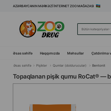
AZƏRBAYCANIN MƏRKƏZI İNTERNET ZOO MAĞAZASI
Əsas səhifə
Haqqımızda
Məhsullar
Çatdırılma 
Əsas səhifə
Pişiklər
Qumlar (doldurucular)
Bentonit
Topaqlanan pişik qumu RoCat® — bent