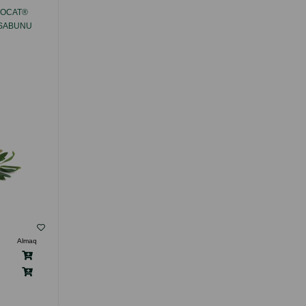
ROCAT®
TOPALANAN PIŞIK QUMU ROCAT®,
 SABUNU
BENTONIT ƏSASLI, ƏTIRSIZ
( Rəylər)
Almaq
Çəki
Qiymət
Almaq
Anbarda
10.50
10 ltr
Yoxdur
19.50
20 ltr