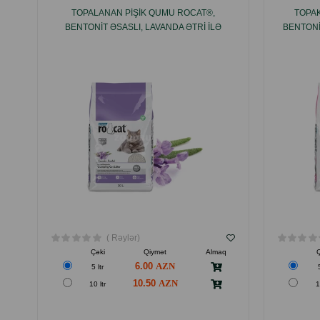
TOPALANAN PIŞIK QUMU ROCAT®,
TOPA
BENTONIT ƏSASLI, LAVANDA ƏTRI ILƏ
BENTONI
( Rəylər)
Çəki
Qiymət
Almaq
6.00
5 ltr
10.50
10 ltr
1