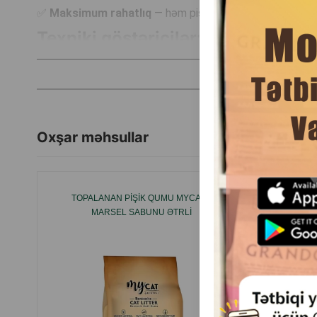
✅
Maksimum rahatlıq
— həm pişiklər, həm də onların sah
Texniki göstəricilər:
🔹 Qranul ölçüsü (W250): 0,5 mm – 2,5 mm
🔹 Qablaşdırma: 5L və 10L (PE – təkrar emal oluna bilən p
💎
RoCat® Orange Scented
— təmizlik, təravət və rahat
Oxşar məhsullar
TOPALANAN PIŞIK QUMU MYCAT®
SANICAT
MARSEL SABUNU ƏTRLI
S2677 PI
VANIL