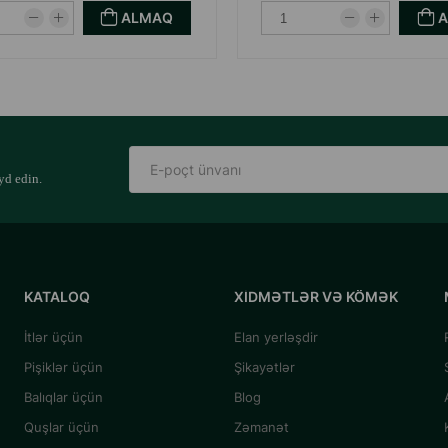
ALMAQ
yd edin.
KATALOQ
XIDMƏTLƏR VƏ KÖMƏK
İtlər üçün
Elan yerləşdir
Pişiklər üçün
Şikayətlər
Balıqlar üçün
Blog
Quşlar üçün
Zəmanət