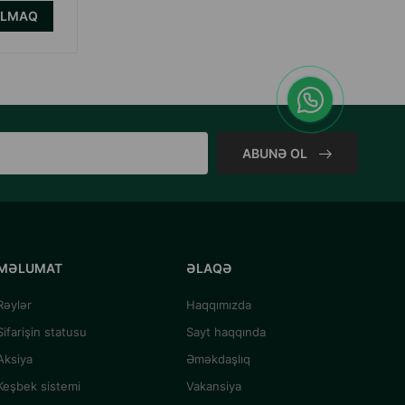
ALMAQ
ALMAQ
ABUNƏ OL
MƏLUMAT
ƏLAQƏ
Rəylər
Haqqımızda
Sifarişin statusu
Sayt haqqında
Aksiya
Əməkdaşlıq
Keşbek sistemi
Vakansiya