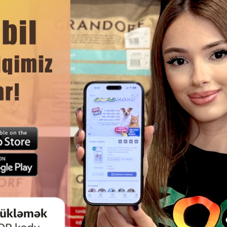
ibləri üçün.
DAHA ÇOX OXU
lastik ♻️)
lığı dəyərləndirən pişik sahibləri üçün müasir seçimdir.
Ham
 CLUMPING VANILLE MANDARINE
DOLDURUCU BRIT FRESH 
ŞIK QUMU, BENTONIT, CLUMPING,
EXCELLENT PIŞIK ÜÇÜN BENTO
 VƏ MANDARIN ƏTIRLI 10 LTR.