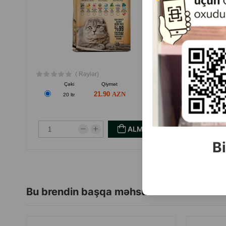
( Rəylər)
Çəki
Qiymət
Almaq
21.90
20 ltr
1
ALMAQ
Bi
Bu brendin başqa məhsulları