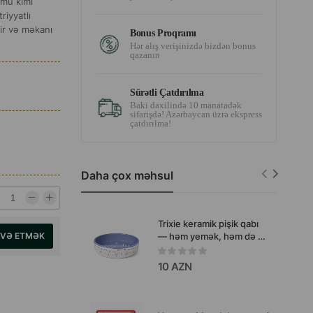
umu kimi
riyyatlı
ir və məkanı
Bonus Proqramı
Hər alış verişinizdə bizdən bonus
qazanın
Sürətli Çatdırılma
Baki daxilində 10 manatadək
sifarişdə! Azərbaycan üzrə ekspress
çatdırılma!
Daha çox məhsul
Trixie keramik pişik qabı
— həm yemək, həm də su
AVƏ ETMƏK
üçün nəzərdə tutulmuş,
dəbli, sabit və rahat
10 AZN
qabdır.