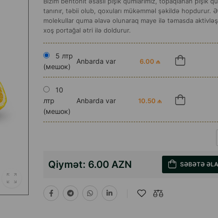
Bizim bentonit əsaslı pişik qumlarımız, topaqlanan pişik q
tanınır, təbii olub, qoxuları mükəmməl şəkildə hopdurur. Ət
molekullar quma əlavə olunaraq maye ilə təmasda aktivləş
xoş portağal ətri ilə doldurur.
5 лтр
Anbarda var
6.00 ₼
(мешок)
10
лтр
Anbarda var
10.50 ₼
(мешок)
Qiymət:
6.00 AZN
SƏBƏTƏ ƏL