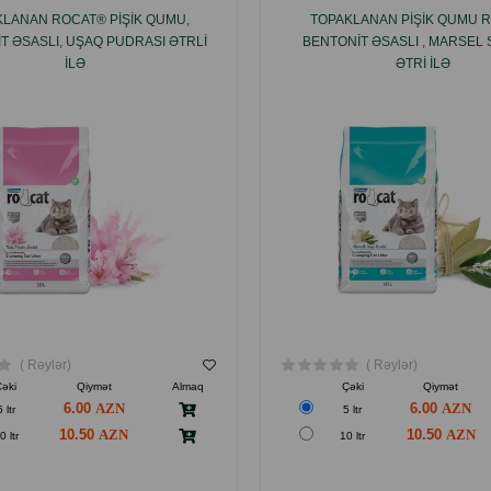
KLANAN ROCAT® PIŞIK QUMU,
TOPAKLANAN PIŞIK QUMU 
T ƏSASLI, UŞAQ PUDRASI ƏTRLI
BENTONIT ƏSASLI , MARSEL
ILƏ
ƏTRI ILƏ
( Rəylər)
( Rəylər)
Çəki
Qiymət
Almaq
Çəki
Qiymət
6.00
6.00
5 ltr
5 ltr
10.50
10.50
0 ltr
10 ltr