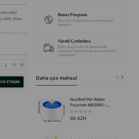
əbii bitki
Bonus Proqramı
bitki lifləri
Hər alış verişinizdə bizdən bonus
qazanın
Sürətli Çatdırılma
Baki daxilində 10 manatadək
sifarişdə! Azərbaycan üzrə ekspress
çatdırılma!
Daha çox məhsul
AVƏ ETMƏK
NunBell Pet Water
Fountain NB0065 –
heyvanlar üçün avtomatik
içməli fontan. Rəng: ağ-
66 AZN
göy. Forması: dairəvi.
Həcmi: 2.5 litr.