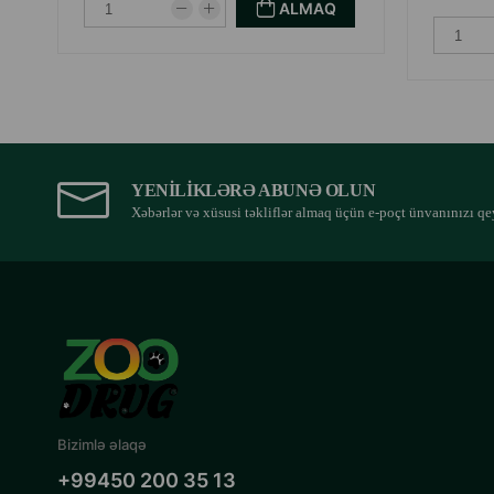
ALMAQ
YENILIKLƏRƏ ABUNƏ OLUN
Xəbərlər və xüsusi təkliflər almaq üçün e-poçt ünvanınızı qe
Bizimlə əlaqə
+99450 200 35 13