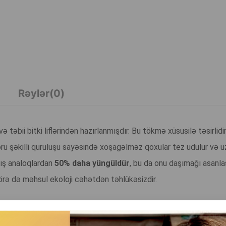
Rəylər(0)
təbii bitki liflərindən hazırlanmışdır. Bu tökmə xüsusilə təsirlidir,
 boru şəkilli quruluşu sayəsində xoşagəlməz qoxular tez udulur və 
mış analoqlardan
50% daha yüngüldür
, bu da onu daşımağı asanlaşd
örə də məhsul ekoloji cəhətdən təhlükəsizdir.