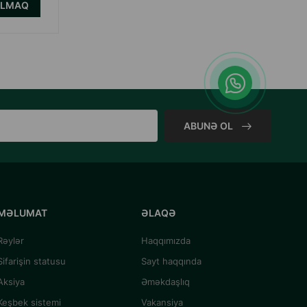
ALMAQ
ABUNƏ OL
MƏLUMAT
ƏLAQƏ
Rəylər
Haqqımızda
Sifarişin statusu
Sayt haqqında
Aksiya
Əməkdaşlıq
Keşbek sistemi
Vakansiya