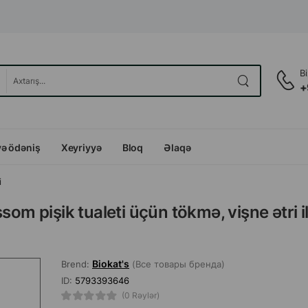
B
+
və ödəniş
Xeyriyyə
Bloq
Əlaqə
i
som pişik tualeti üçün tökmə, vişne ətri i
Biokat's
Brend:
(Все товары бренда)
ID:
5793393646
(0 Rəylər)