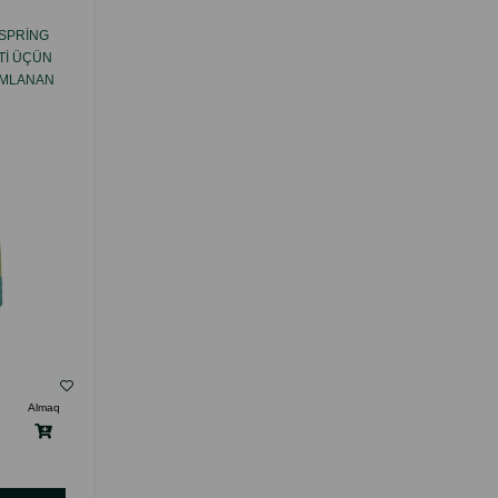
 SPRING
BIOKAT'S BIANCO CLASSIC EXTRA PIŞIK
TI ÜÇÜN
TUALETI ÜÇÜN TÖKMƏ,
UMLANAN
AKTIVLƏŞDIRILMIŞ KÖMÜRLÜ
KOMKUMLANAN BENTONIT TÖKMƏ
( Rəylər)
Almaq
Çəki
Qiymət
Almaq
Anbarda
15.00
10 kq
Yoxdur