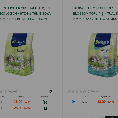
S ECO LIGHT PIŞIK TUALETI ÜÇÜN
BIOKAT'S ECO LIGHT FRESH
EKOLOJI CƏHƏTDƏN TƏMIZ SOYA
BLOSSOM TOFU PIŞIK TUALE
I VƏ TƏBII BITKI LIFLƏRINDƏN
TÖKMƏ, YAZ ƏTRI ILƏ KOMK
LANMIŞ KOMKUMLANAN TÖKMƏ
TOFU TÖKMƏ
( Rəylər)
( Rəylər)
əki
Qiymət
Almaq
Çəki
Qiymət
18.00
18.00
 ltr
5 ltr
25.00
 ltr