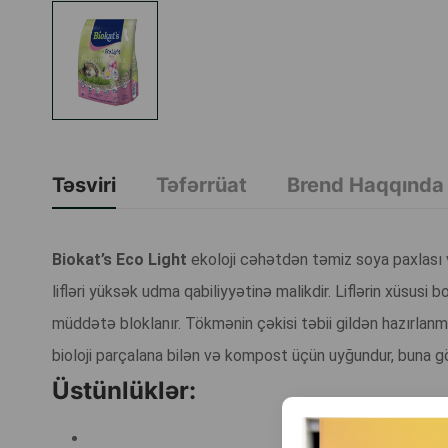
Təsviri
Təfərrüat
Brend Haqqında
Biokat’s Eco Light
ekoloji cəhətdən təmiz soya paxlası və 
lifləri yüksək udma qabiliyyətinə malikdir. Liflərin xüsusi
müddətə bloklanır. Tökmənin çəkisi təbii gildən hazırlan
bioloji parçalana bilən və kompost üçün uyğundur, buna g
Üstünlüklər: