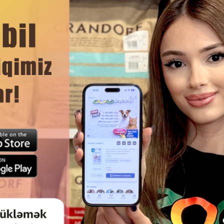
DAHA ÇOX OXU
Ham
T'S ECO LIGHT FRESH SPRING
BIOKAT'S ECO LIGHT PIŞIK TU
OM TOFU PIŞIK TUALETI ÜÇÜN
TÖKMƏ, EKOLOJI CƏHƏTDƏN T
, YAZ ƏTRI ILƏ KOMKUMLANAN
PAXLASI VƏ TƏBII BITKI LIF
TOFU TÖKMƏ
HAZIRLANMIŞ KOMKUMLANA