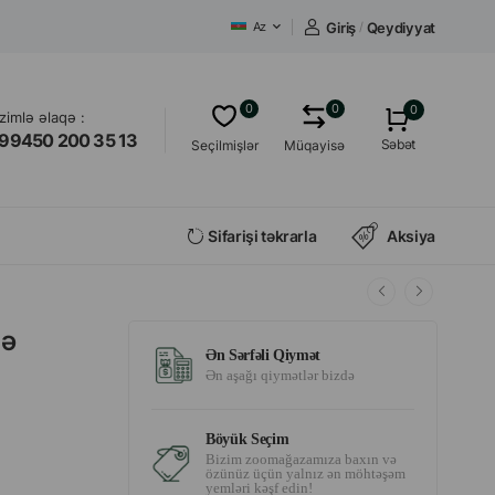
Giriş
/
Qeydiyyat
Az
0
0
0
izimlə əlaqə :
99450 200 35 13
Səbət
Seçilmişlər
Müqayisə
Sifarişi təkrarla
Aksiya
lə
Ən Sərfəli Qiymət
Ən aşağı qiymətlər bizdə
Böyük Seçim
Bizim zoomağazamıza baxın və
özünüz üçün yalnız ən möhtəşəm
yemləri kəşf edin!