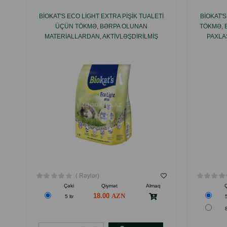
BIOKAT'S ECO LIGHT EXTRA PIŞIK TUALETI
BIOKAT'
ÜÇÜN TÖKMƏ, BƏRPA OLUNAN
TÖKMƏ, 
MATERIALLARDAN, AKTIVLƏŞDIRILMIŞ
PAXLAS
KÖMÜR ƏLAVƏ EDILMIŞ KOMKUMLANAN
HAZIR
TÖKMƏ
( Rəylər)
Çəki
Qiymət
Almaq
Ç
18.00
5 ltr
5
8