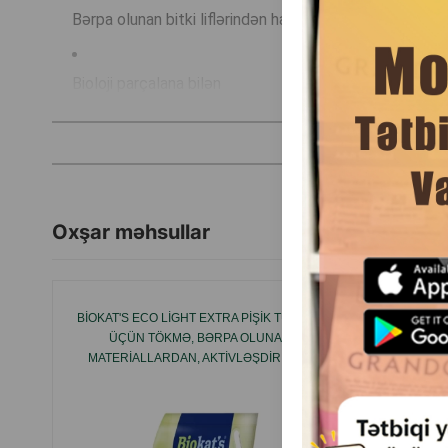
Bərpa olunan bitki liflərindən hazırlanmışdır
Bioloji parçalana bilən
Əla udma qabiliyyəti
Pəncələrə yayılmır
Oxşar məhsullar
BIOKAT'S ECO LIGHT EXTRA PIŞIK TUALETI
BIOKA
ÜÇÜN TÖKMƏ, BƏRPA OLUNAN
BLOSS
MATERIALLARDAN, AKTIVLƏŞDIRILMIŞ
TÖKMƏ
KÖMÜR ƏLAVƏ EDILMIŞ KOMKUMLANAN
TÖKMƏ