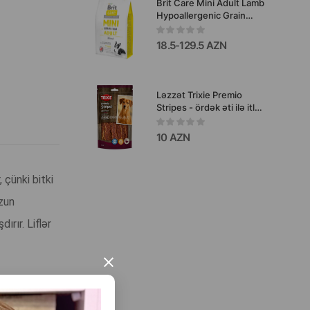
Brit Care Mini Adult Lamb
Hypoallergenic Grain
Free quru yem-kiçik cinsli
böyük itlər üçün, qoyun
18.5-129.5 AZN
əti dadlı, tam, taxılsız
yem.
Ləzzət Trixie Premio
Stripes - ördək əti ilə itlər
üçün iştahaaçan ətli
zolaqlar 100 qr #31537.
10 AZN
 çünki bitki
uzun
ırır. Liflər
×