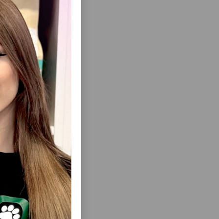
ısını Gör
ALETI ÜÇÜN
ƏMIZ SOYA
LƏRINDƏN
N TÖKMƏ