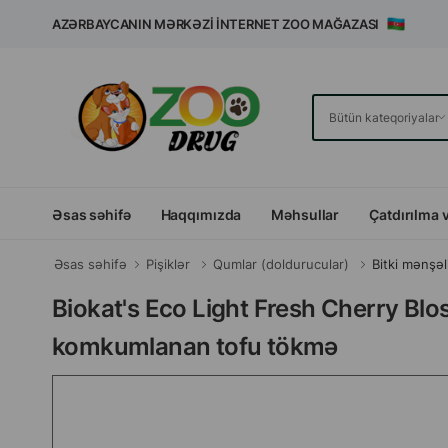
AZƏRBAYCANIN MƏRKƏZI İNTERNET ZOO MAĞAZASI
Əsas səhifə
Haqqımızda
Məhsullar
Çatdırılma 
Əsas səhifə
Pişiklər
Qumlar (doldurucular)
Bitki mənşəl
Biokat's Eco Light Fresh Cherry Blos
komkumlanan tofu tökmə