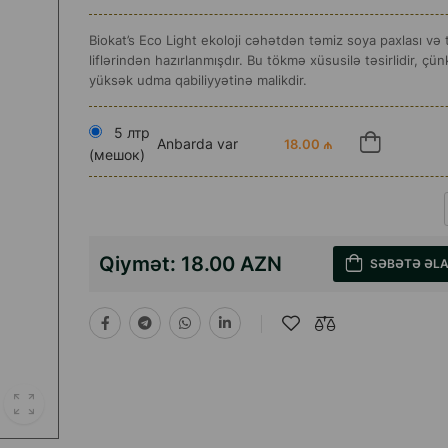
Biokat’s Eco Light ekoloji cəhətdən təmiz soya paxlası və t
liflərindən hazırlanmışdır. Bu tökmə xüsusilə təsirlidir, çünki 
yüksək udma qabiliyyətinə malikdir.
5 лтр
Anbarda var
18.00 ₼
(мешок)
Qiymət:
18.00 AZN
SƏBƏTƏ ƏL