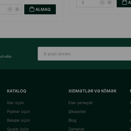
ALMAQ
yd edin.
KATALOQ
XIDMƏTLƏR VƏ KÖMƏK
İtlər üçün
Elan yerləşdir
Pişiklər üçün
Şikayətlər
Balıqlar üçün
Blog
Quşlar üçün
Zəmanət