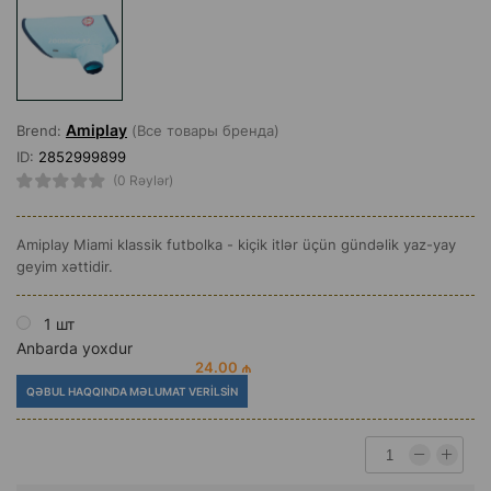
Amiplay
Brend:
(Все товары бренда)
ID:
2852999899
(0 Rəylər)
Amiplay Miami klassik futbolka - kiçik itlər üçün gündəlik yaz-yay
geyim xəttidir.
1 шт
Anbarda yoxdur
24.00 ₼
QƏBUL HAQQINDA MƏLUMAT VERILSIN