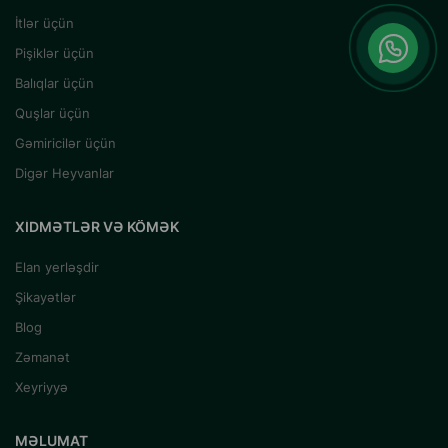
İtlər üçün
Pişiklər üçün
Balıqlar üçün
Quşlar üçün
Gəmiricilər üçün
Digər Heyvanlar
XIDMƏTLƏR VƏ KÖMƏK
Elan yerləşdir
Şikayətlər
Blog
Zəmanət
Xeyriyyə
MƏLUMAT