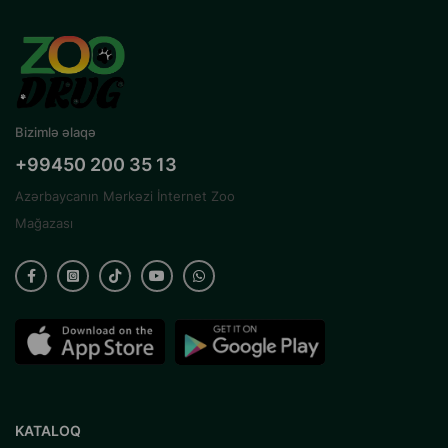
Bizimlə əlaqə
+99450 200 35 13
Azərbaycanın Mərkəzi İnternet Zoo
Mağazası
KATALOQ