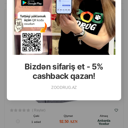
Gündəlik istifadə üçün idealdır.
Elastik.
AMIPLAY PIŞIK EVI. RƏNG: BOZ. ÖLÇÜ: 33X42X36 SM.
Yumaq imkanı.
Rahatlığı və hərəkət azadlığını təmin edir.
Keyfiyyətli materiallardan hazırlanmışdır.
İstehsalçı ölkə: Polşa.
Bizdən sifariş et - 5%
cashback qazan!
ZOODRUG.AZ
( Rəylər)
Çəki
Qiymət
Almaq
Anbarda
92.50
1 ədəd
Yoxdur