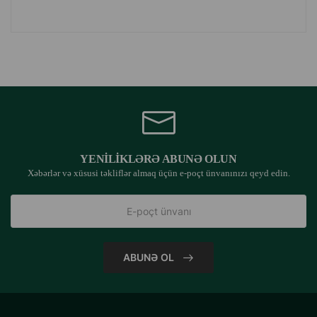
YENILIKLƏRƏ ABUNƏ OLUN
Xəbərlər və xüsusi təkliflər almaq üçün e-poçt ünvanınızı qeyd edin.
ABUNƏ OL