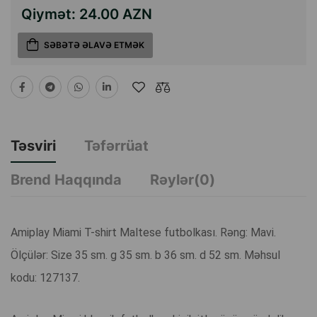
Qiymət:
24.00 AZN
SƏBƏTƏ ƏLAVƏ ETMƏK
Təsviri
Təfərrüat
Brend Haqqında
Rəylər(0)
Amiplay Miami T-shirt Maltese futbolkası. Rəng: Mavi.
Ölçülər: Size 35 sm. g 35 sm. b 36 sm. d 52 sm. Məhsul
kodu: 127137.