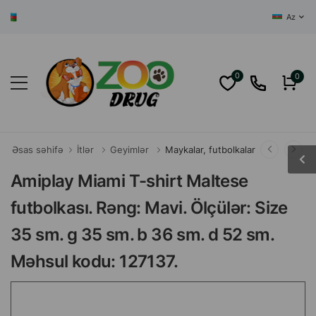
AZƏRBAYCANIN
Az
0
0
Əsas səhifə
İtlər
Geyimlər
Maykalar, futbolkalar
Amiplay Miami T-shirt Maltese
futbolkası. Rəng: Mavi. Ölçülər: Size
35 sm. g 35 sm. b 36 sm. d 52 sm.
Məhsul kodu: 127137.