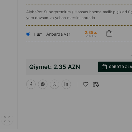
AlphaPet Superpremium / Həssas həzmə malik pişikləri üç
yem dovşan və yaban mersini sousda
2.35 ₼
1 шт
Anbarda var
2.40 ₼
Qiymət:
2.35 AZN
SƏBƏTƏ ƏL