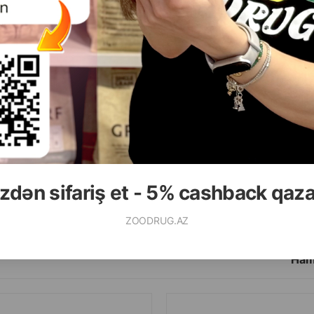
( Rəylər)
( Rəylər)
Çəki
Qiymət
Almaq
Çəki
Qiymət
6.20
2.80
1 ədəd
1 ədəd
zdən sifariş et - 5% cashback qaz
ALMAQ
ZOODRUG.AZ
Ham