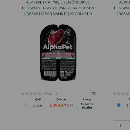
ALPHAPET CAT YAŞIL YEM ÖRDƏK VƏ
ALPHA
DOVŞAN MERSINI ƏT PARÇALARI SOUSDA
DOVŞAN 
HƏSSAS HƏZMƏ MALIK PIŞIKLƏRI ÜÇÜN
HƏSSAS
80 QR.
( Rəylər)
Çəki
Qiymət
Almaq
Anbarda
2.35
2.40
1 ədəd
1 
Yoxdur