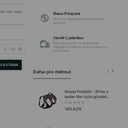
ün tam yaşıl
Bonus Proqramı
Hər alış verişinizdə bizdən bonus
qazanın
Sürətli Çatdırılma
Baki daxilində 10 manatadək
sifarişdə! Azərbaycan üzrə ekspress
çatdırılma!
AVƏ ETMƏK
Daha çox məhsul
Qoşqu Ferplast - 30 kq-a
qədər itlər üçün gündəlik
təhlükəsiz gəzintilər
zamanı rahat və etibarlı
140 AZN
istifadə üçün nəzərdə
tutulmuş aksesuardır.