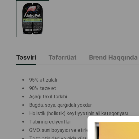
Təsviri
Təfərrüat
Brend Haqqında
95% ət zülalı
90% təzə ət
Aşağı taxıl tərkibi
Buğda, soya, qarğıdalı yoxdur
Holistik (holistik) keyfiyyətinin ali kateqoriyası
Təbii inqrediyentlər
GMO, süni boyayıcı və ətirləndirici yoxdur
Təzə ətin dad və qida xüsusiyyətlərini qoruyan qa