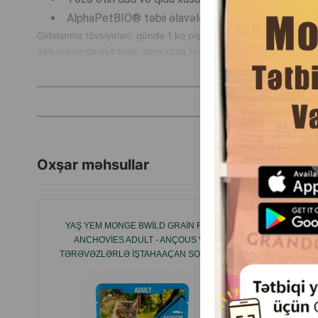
AlphaPetBIO® təbii əlavələrin unikal kompleksi
Qidalanma tövsiyələri: gündə 1 kq pişik çəkisi üçün 1 qab tövsi
asılı olaraq dəyişə bilər. Yemi otaq temperaturunda verin. Ev h
soyuducuda 2 gündən çox saxlanıla bilməz. Saxlama müddətini 
Oxşar məhsullar
YAŞ YEM MONGE BWILD GRAIN FREE
CARNIL
ANCHOVIES ADULT - ANÇOUS VƏ
MUSCLE
TƏRƏVƏZLƏRLƏ IŞTAHAAÇAN SOUSDA
YETKIN PIŞIKLƏR ÜÇÜN TAM RASIONLU
DƏNSIZ YEM 85 QR #1277.