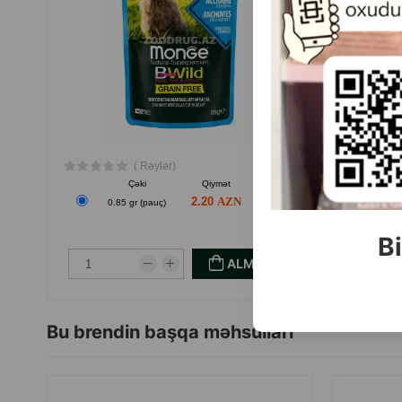
( Rəylər)
Çəki
Qiymət
Almaq
2.20
0.85 gr (pauç)
Bi
ALMAQ
Bu brendin başqa məhsulları