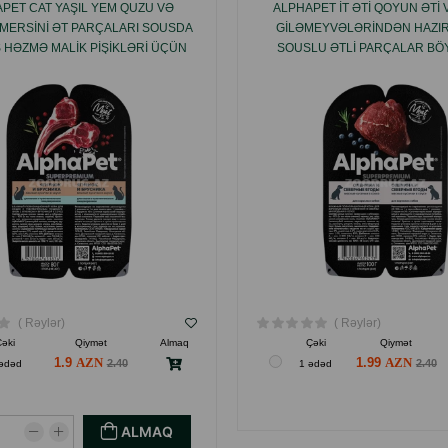
PET CAT YAŞIL YEM QUZU VƏ
ALPHAPET İT ƏTI QOYUN ƏTI 
MERSINI ƏT PARÇALARI SOUSDA
GILƏMEYVƏLƏRINDƏN HAZI
 HƏZMƏ MALIK PIŞIKLƏRI ÜÇÜN
SOUSLU ƏTLI PARÇALAR B
80 QR.
ÜÇÜN 80 QR.
( Rəylər)
( Rəylər)
Çəki
Qiymət
Almaq
Çəki
Qiymət
1.9
1.99
2.40
2.40
ədəd
1 ədəd
ALMAQ