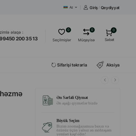
Giriş
/
Qeydiyyat
Az
0
0
0
izimlə əlaqə :
99450 200 35 13
Səbət
Seçilmişlər
Müqayisə
Sifarişi təkrarla
Aksiya
s həzmə
Ən Sərfəli Qiymət
Ən aşağı qiymətlər bizdə
Böyük Seçim
Bizim zoomağazamıza baxın və
özünüz üçün yalnız ən möhtəşəm
yemləri kəşf edin!