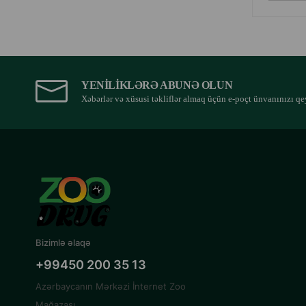
YENILIKLƏRƏ ABUNƏ OLUN
Xəbərlər və xüsusi təkliflər almaq üçün e-poçt ünvanınızı qe
Bizimlə əlaqə
+99450 200 35 13
Azərbaycanın Mərkəzi İnternet Zoo
Mağazası