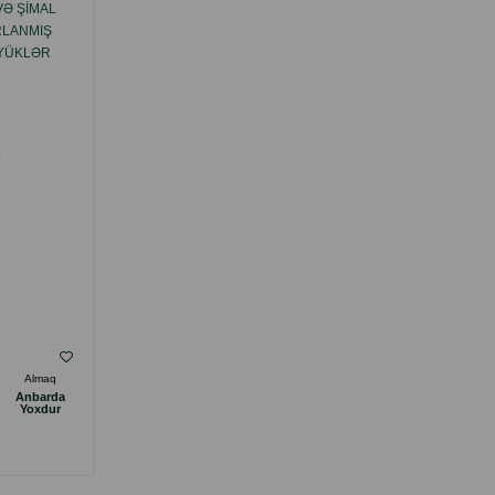
VƏ ŞIMAL
ALPHAPET İT ƏTI DOVŞAN VƏ ALMA
RLANMIŞ
SOUSLU ƏTLI PARÇALAR HƏSSAS HƏZMƏ
ÖYÜKLƏR
MALIK ITLƏR ÜÇÜN 80 QR.
( Rəylər)
Almaq
Çəki
Qiymət
Almaq
Anbarda
Anbarda
1.99
2.40
1 ədəd
Yoxdur
Yoxdur