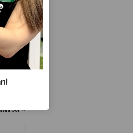
( Rəylər)
Almaq
Çəki
Qiymət
Almaq
0.64
0.85 gr (pauç)
an!
ALMAQ
ALMAQ
ısını Gör