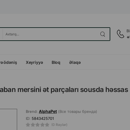
B
+
və ödəniş
Xeyriyyə
Bloq
Əlaqə
aban mersini ət parçaları sousda həssa
AlphaPet
Brend:
(Все товары бренда)
ID:
5843425701
(0 Rəylər)