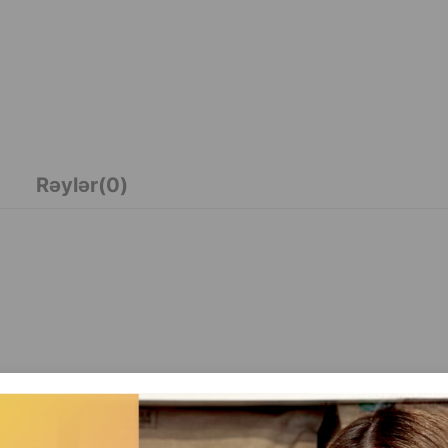
Rəylər(0)
yğıkeş texnologiya