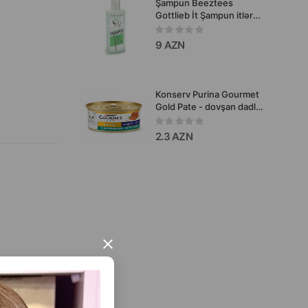
Şampun Beeztees
Gottlieb İt Şampun itlər
üçün, şam ekstraktı ilə
300 ml
9 AZN
Konserv Purina Gourmet
Gold Pate - dovşan dadlı
yetkin pişiklər üçün zərif
paştet şəklində yaş yem
2.3 AZN
85 qr.
×