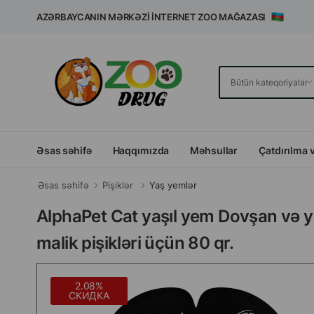
AZƏRBAYCANIN MƏRKƏZI İNTERNET ZOO MAĞAZASI
Əsas səhifə
Haqqımızda
Məhsullar
Çatdırılma 
Əsas səhifə
Pişiklər
Yaş yemlər
AlphaPet Cat yaşıl yem Dovşan və y
malik pişikləri üçün 80 qr.
2.08%
СКИДКА