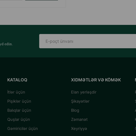
yd edin.
KATALOQ
XIDMƏTLƏR VƏ KÖMƏK
İtlər üçün
Elan yerləşdir
Pişiklər üçün
Şikayətlər
Balıqlar üçün
Blog
Quşlar üçün
Zəmanət
Gəmiricilər üçün
Xeyriyyə