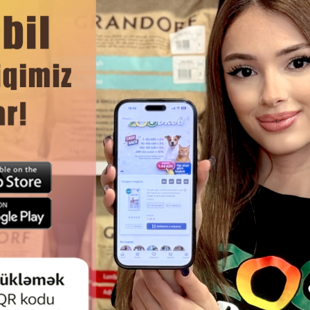
yə olunur. 1 qab - 40 qramlıq 2 porsiya. Gündəlik norma heyvanın fərdi eh
eyvanınızın qabında həmişə təzə su olsun! Quru, sərin yerdə saxlayın. Aç
qablaşdırmada baxın.
DAHA ÇOX OXU
Ham
OVE TURKEY & SALMON WHITE
NƏM YEM PURINA PROPLAN A
 MEAT YETKIN PIŞIKLƏR ÜÇÜN
STERILISED JELLY TURKEY 
KONSERV 100 Q
KASTRASIYA EDILMIŞ ERKƏ
STERILIZƏ EDILMIŞ PIŞIKLƏR 
CIYƏR DADLI, JELE IÇINDƏ 85 