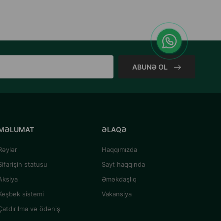
ABUNƏ OL
MƏLUMAT
ƏLAQƏ
Rəylər
Haqqımızda
Sifarişin statusu
Sayt haqqında
Aksiya
Əməkdaşlıq
Keşbek sistemi
Vakansiya
Çatdırılma və ödəniş