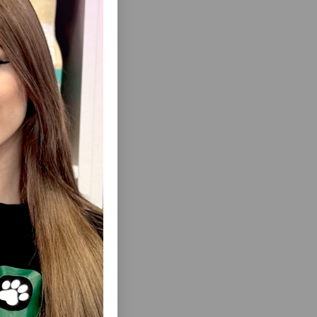
tiyaclarından
ılmış qab
ısını Gör
DULT CAT
YAŞ YEM MYAU! QARACIYƏR ILƏ SOUSDA
YETKIN
YETKIN PIŞIKLƏR ÜÇÜN TAM RASIONLU
KLƏR VƏ
YAŞ YEM 85QR.#2640
ÜÇÜN QARA
QR #6901.