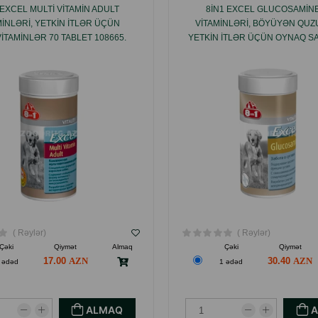
 EXCEL MULTI VITAMIN ADULT
8IN1 EXCEL GLUCOSAMIN
MINLƏRI, YETKIN ITLƏR ÜÇÜN
VITAMINLƏRI, BÖYÜYƏN QUZ
ITAMINLƏR 70 TABLET 108665.
YETKIN ITLƏR ÜÇÜN OYNAQ S
VƏ HƏRƏKƏTLILIYI ÜÇÜN QL
55 TABLET 124290 .
( Rəylər)
( Rəylər)
Çəki
Qiymət
Almaq
Çəki
Qiymət
17.00
30.40
 ədəd
1 ədəd
ALMAQ