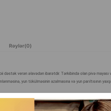
Rəylər(0)
əbii dəstək verən əlavədən ibarətdir. Tərkibində olan pivə mayası
əmlənməsinə, yun tökülməsinin azalmasına və yun parıltısının yax
nginləşdirilib. Bu maddələr yunun daha sıx, sağlam və parlaq olm