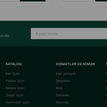
yd edin.
KATALOQ
XIDMƏTLƏR VƏ KÖMƏK
İtlər üçün
Elan yerləşdir
Pişiklər üçün
Şikayətlər
Balıqlar üçün
Blog
Quşlar üçün
Zəmanət
Gəmiricilər üçün
Xeyriyyə