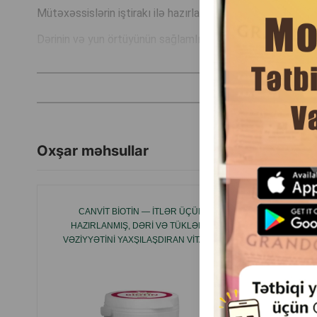
Mütəxəssislərin iştirakı ilə hazırlanıb və gündəlik istifad
Dərinin və yun örtüyünün sağlamlığını dəstəkləmək istəyən
Oxşar məhsullar
CANVIT BIOTIN — ITLƏR ÜÇÜN
BALANS
HAZIRLANMIŞ, DƏRI VƏ TÜKLƏRIN
BIO
VƏZIYYƏTINI YAXŞILAŞDIRAN VITAMIN
TO
KOMPLEKSI. 100GR
OYNAQLA
VƏ ƏZƏL