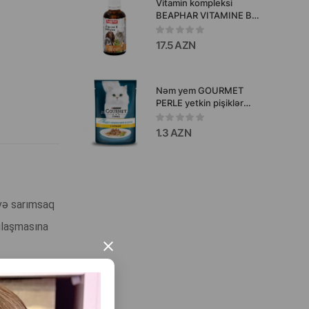
Vitamin kompleksi
BEAPHAR VITAMINE B
COMPLEX quşlar,
gəmiricilər, itlər və pişiklər
17.5 AZN
üçün 50 ml.
Nəm yem GOURMET
PERLE yetkin pişiklər
üçün sousda file və toyuq
dadi ilə 75 qr.
1.3 AZN
 və sarımsaq
şılaşmasına
×
asını