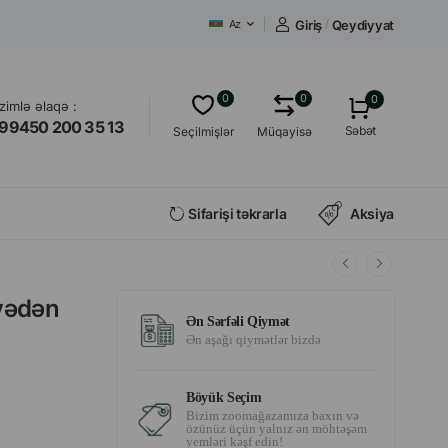
Giriş
/
Qeydiyyat
Az
0
0
0
izimlə əlaqə :
99450 200 35 13
Səbət
Seçilmişlər
Müqayisə
Sifarişi təkrarla
Aksiya
avədən
Ən Sərfəli Qiymət
Ən aşağı qiymətlər bizdə
Böyük Seçim
Bizim zoomağazamıza baxın və
özünüz üçün yalnız ən möhtəşəm
yemləri kəşf edin!