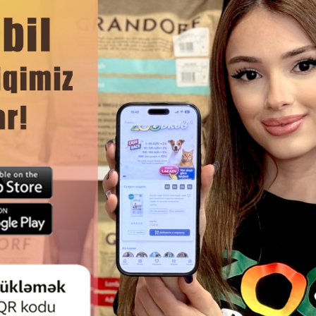
əyə uyğundur.
 itlər üçün ideal seçimdir.
DAHA ÇOX OXU
Ham
LAŞDIRILMIŞ KOMPLEKS CANVIT
VITAMINLI BEAPHAR DOGGY'S 
CAL PLUS ITLƏRDƏ SÜMÜK
ITLƏR ÜÇÜN 180 ƏDƏ
XUMASININ, VƏTƏRLƏRIN,
RIN, QIĞIRDAQLARIN, DIŞLƏRIN
ƏLƏRIN SAĞLAM INKIŞAFI ÜÇÜN
230 QR.