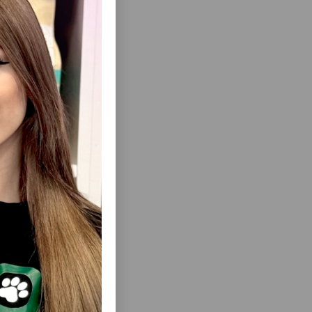
ısını Gör
MIX ÇƏRƏZ
8IN1 EXCEL BREWERS YEAST
D.
VITAMINLƏRI, PIŞIK VƏ ITLƏR ÜÇÜN PIVƏ
MAYASI 1430 TABLET 115717 .