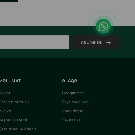
ABUNƏ OL
MƏLUMAT
ƏLAQƏ
Rəylər
Haqqımızda
Sifarişin statusu
Sayt haqqında
Aksiya
Əməkdaşlıq
Keşbek sistemi
Vakansiya
Çatdırılma və ödəniş