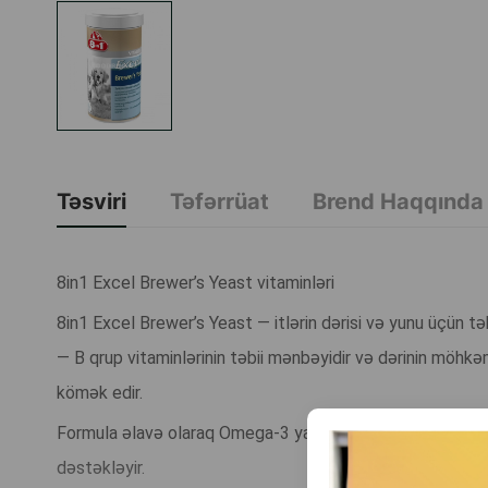
Təsviri
Təfərrüat
Brend Haqqında
8in1 Excel Brewer’s Yeast vitaminləri
8in1 Excel Brewer’s Yeast — itlərin dərisi və yunu üçün t
— B qrup vitaminlərinin təbii mənbəyidir və dərinin möhk
kömək edir.
Formula əlavə olaraq Omega-3 yağ turşuları və biotinlə zə
dəstəkləyir.