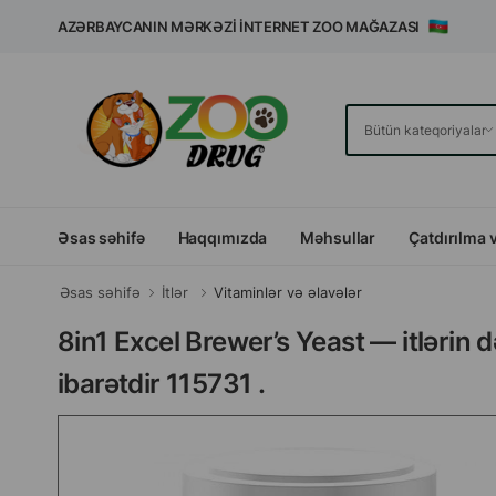
AZƏRBAYCANIN MƏRKƏZI İNTERNET ZOO MAĞAZASI
Əsas səhifə
Haqqımızda
Məhsullar
Çatdırılma 
Əsas səhifə
İtlər
Vitaminlər və əlavələr
8in1 Excel Brewer’s Yeast — itlərin 
ibarətdir 115731 .