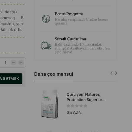
bii dəstək
Bonus Proqramı
 sarımsaq — B
Hər alış verişinizdə bizdən bonus
qazanın
ənməsinə, yun
a kömək edir.
Sürətli Çatdırılma
Baki daxilində 10 manatadək
sifarişdə! Azərbaycan üzrə ekspress
çatdırılma!
Daha çox məhsul
AVƏ ETMƏK
Quru yem Natures
Protection Superior
White Cats Grain Free
with Herring for Adult All
35 AZN
Breeds - ağ xəzli bütün
cins böyüklər üçün qara
balıqlı quru, taxılsız yem