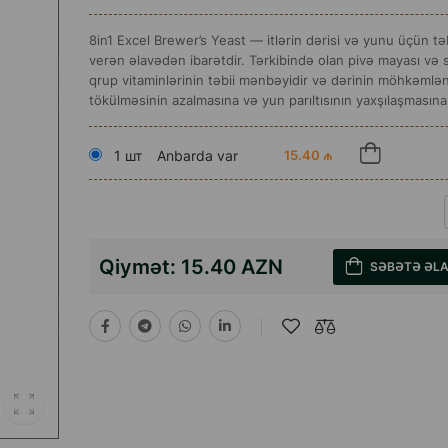
8in1 Excel Brewer’s Yeast — itlərin dərisi və yunu üçün tə
verən əlavədən ibarətdir. Tərkibində olan pivə mayası və
qrup vitaminlərinin təbii mənbəyidir və dərinin möhkəml
tökülməsinin azalmasına və yun parıltısının yaxşılaşmasın
1 шт
Anbarda var
15.40 ₼
Qiymət:
15.40 AZN
SƏBƏTƏ ƏL