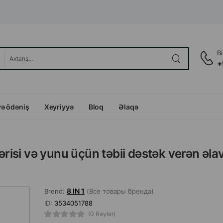
B
+
və ödəniş
Xeyriyyə
Bloq
Əlaqə
dərisi və yunu üçün təbii dəstək verən əl
8 IN 1
Brend:
(Все товары бренда)
ID:
3534051788
(0 Rəylər)