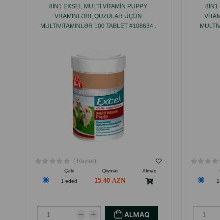
8IN1 EXSEL MULTI VITAMIN PUPPY
8IN1
VITAMINLƏRI, QUZULAR ÜÇÜN
VITA
MULTIVITAMINLƏR 100 TABLET #108634 .
MULTIV
( Rəylər)
Çəki
Qiymət
Almaq
15.40
1 ədəd
1
ALMAQ