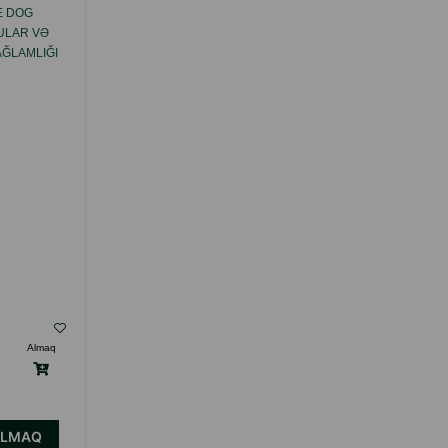
E DOG
8IN1 EXCEL BREWERS YEAST DOG&CAT
ULAR VƏ
VITAMINLƏRI, IT VƏ PIŞIKLƏRIN DƏRI VƏ
AĞLAMLIĞI
XƏZI ÜÇÜN 260 TABLET 108603 .
ÜKOZAMIN
( Rəylər)
Almaq
Çəki
Qiymət
Almaq
15.40
1 ədəd
ALMAQ
ALMAQ