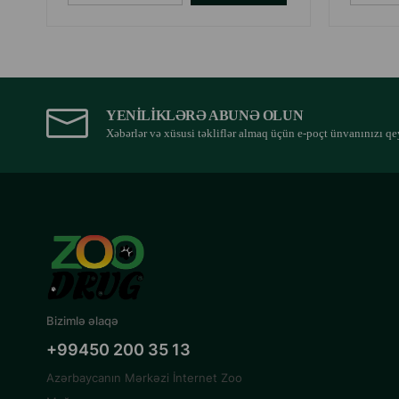
YENILIKLƏRƏ ABUNƏ OLUN
Xəbərlər və xüsusi təkliflər almaq üçün e-poçt ünvanınızı qe
Bizimlə əlaqə
+99450 200 35 13
Azərbaycanın Mərkəzi İnternet Zoo