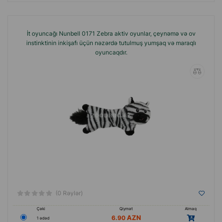
İt oyuncağı Nunbell 0171 Zebrа aktiv oyunlar, çeynəmə və ov
instinktinin inkişafı üçün nəzərdə tutulmuş yumşaq və maraqlı
oyuncaqdır.
(0 Rəylər)
Çəki
Qiymət
Almaq
6.90
1 ədəd