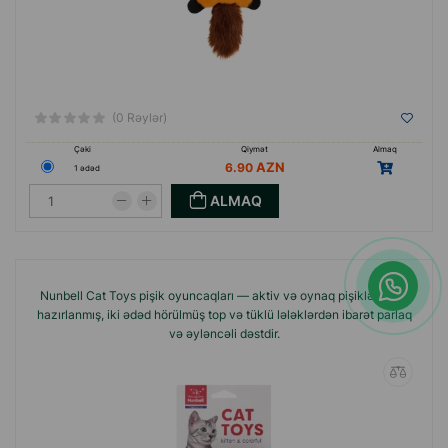
(0 Rəylər)
Çəki
Qiymət
Almaq
6.90
1 ədəd
ALMAQ
Nunbell Cat Toys pişik oyuncaqları — aktiv və oynaq pişiklər üçün
hazırlanmış, iki ədəd hörülmüş top və tüklü lələklərdən ibarət parlaq
və əyləncəli dəstdir.