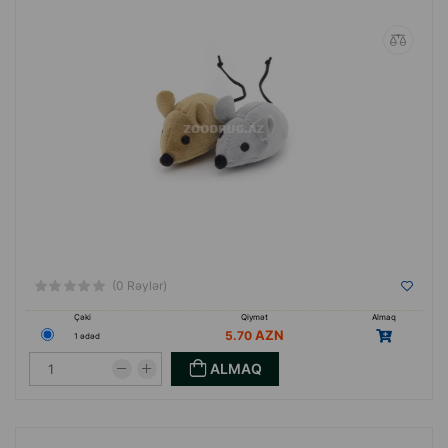
Nunbell
brendinin oyuncaqları, ev heyvanınızın
həyatını daha dolğun, maraqlı və sağlam
etməyə kömək edəcək.
Mövcud variantların böyük müxtəlifliyi, ağız
gigiyenası və gündəlik fəaliyyətdə yeni
zirvələrə nail olmağa imkan verəcək.
(0 Rəylər)
Çəki
Qiymət
Almaq
5.70
1 ədəd
ALMAQ