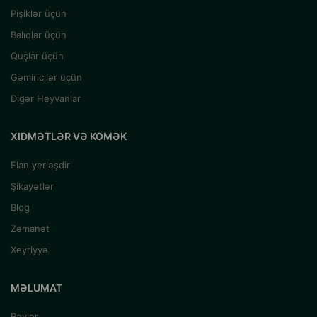
Pişiklər üçün
Balıqlar üçün
Quşlar üçün
Gəmiricilər üçün
Digər Heyvanlar
XIDMƏTLƏR VƏ KÖMƏK
Elan yerləşdir
Şikayətlər
Blog
Zəmanət
Xeyriyyə
MƏLUMAT
Rəylər