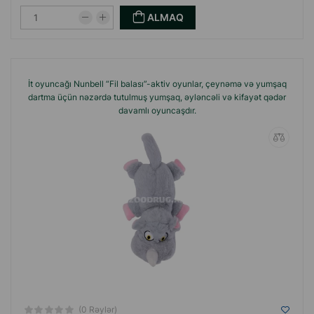
ALMAQ
İt oyuncağı Nunbell “Fil balası”-aktiv oyunlar, çeynəmə və yumşaq
dartma üçün nəzərdə tutulmuş yumşaq, əyləncəli və kifayət qədər
davamlı oyuncaşdır.
(0 Rəylər)