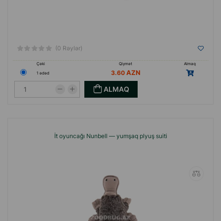
(0 Rəylər)
Çəki
Qiymət
Almaq
3.60
1 ədəd
ALMAQ
İt oyuncağı Nunbell — yumşaq plyuş suiti