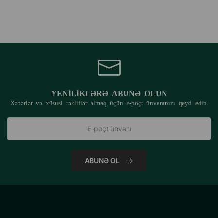
YENILIKLƏRƏ ABUNƏ OLUN
Xəbərlər və xüsusi təkliflər almaq üçün e-poçt ünvanınızı qeyd edin.
ABUNƏ OL