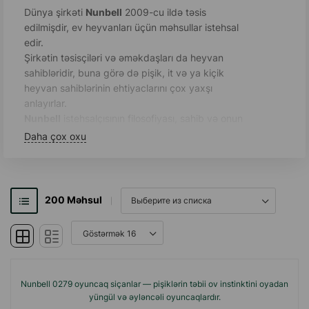
Dünya şirkəti
Nunbell
2009-cu ildə təsis
edilmişdir, ev heyvanları üçün məhsullar istehsal
edir.
Şirkətin təsisçiləri və əməkdaşları da heyvan
sahibləridir, buna görə də pişik, it və ya kiçik
heyvan sahiblərinin ehtiyaclarını çox yaxşı
anlayırlar.
Nunbell
istehsalçısının filosofiyası, sahib və onun
ev heyvanı arasındakı əlaqəni gücləndirmək,
Daha çox oxu
məşqləri və istirahətlərini maksimum rahatlıq və
qarşılıqlı fayda ilə təşkil etməkdə kömək etməkdir.
Mükəmməl keyfiyyət: modellər hazırlayarkən,
200
Məhsul
yumşaq, toksik olmayan materiallar seçilir.
İstehsal texnologiyasına riayət edilməsi bütün
mərhələlərdə nəzarət olunur.
Hər
Nunbell
məhsulunun dizaynı unikdir.
Tərtibatçılar hər modeldə estetik olaraq tam
formaya daxil edilmiş faydalı funksionallığı, xoş
Nunbell 0279 oyuncaq siçanlar — pişiklərin təbii ov instinktini oyadan
parlaq rəngdə təqdim etməyə çalışırlar.
yüngül və əyləncəli oyuncaqlardır.