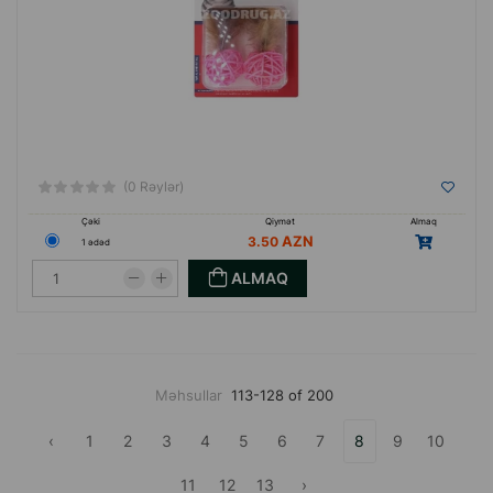
(0 Rəylər)
Çəki
Qiymət
Almaq
3.50
1 ədəd
ALMAQ
Məhsullar
113-128 of 200
‹
1
2
3
4
5
6
7
8
9
10
11
12
13
›