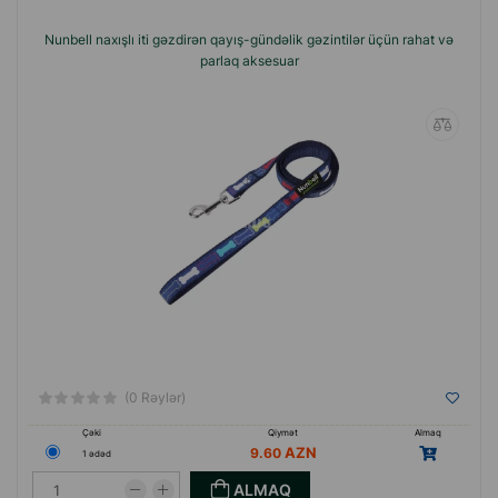
Nunbell naxışlı iti gəzdirən qayış-gündəlik gəzintilər üçün rahat və
parlaq aksesuar
(0 Rəylər)
Çəki
Qiymət
Almaq
9.60
1 ədəd
ALMAQ