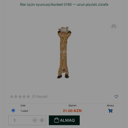
İtlər üçün oyuncaq Nunbell 0165 — uzun plyüslü zürafə
(0 Rəylər)
Çəki
Qiymət
Almaq
21.00
1 ədəd
ALMAQ