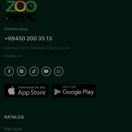
Bizimlə əlaqə
+99450 200 35 13
Azərbaycanın Mərkəzi İnternet Zoo
Mağazası
KATALOQ
İtlər üçün