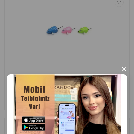
×
(0 Rəylər)
Çəki
Qiymət
Almaq
2.90
1 ədəd
ALMAQ
Nunbell 0179 itlər üçün qayış 1,5 sm gündəlik gəzintilər üçün etibarlı