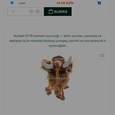
14.00
1 ədəd
ALMAQ
Nunbell 0176 mamont oyuncağı — aktiv oyunlar, çeynəmə və
dartışma üçün nəzərdə tutulmuş yumşaq, həcimli və çox əyləncəli it
oyuncağıdır.