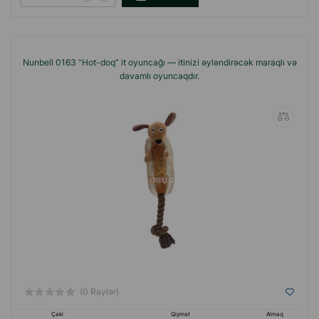
Nunbell 0163 “Hot-doq” it oyuncağı — itinizi əyləndirəcək maraqlı və
davamlı oyuncaqdır.
(0 Rəylər)
Çəki
Qiymət
Almaq