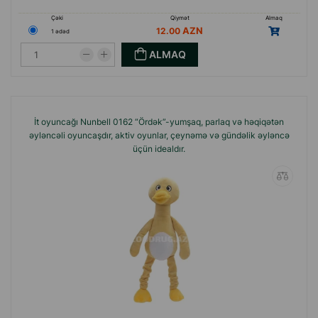
Çəki
Qiymət
Almaq
12.00
1 ədəd
ALMAQ
İt oyuncağı Nunbell 0162 “Ördək”-yumşaq, parlaq və həqiqətən
əyləncəli oyuncaşdır, aktiv oyunlar, çeynəmə və gündəlik əyləncə
üçün idealdır.