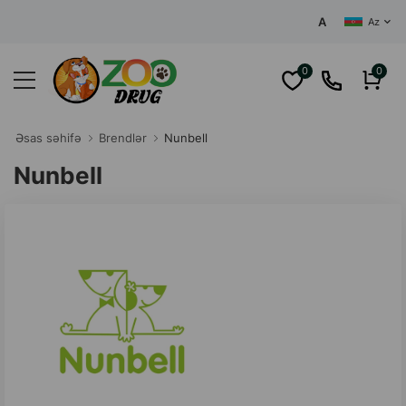
AZƏRBAYCANIN MƏRKƏ
Az
0
0
Əsas səhifə
Brendlər
Nunbell
Nunbell