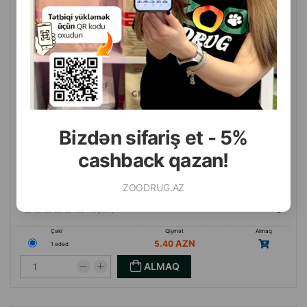
və rahat aksessuardır
Bizdən sifariş et - 5%
cashback qazan!
ZOODRUG.AZ
(0 Rəylər)
Çəki
Qiymət
Almaq
5.40
1 ədəd
ALMAQ