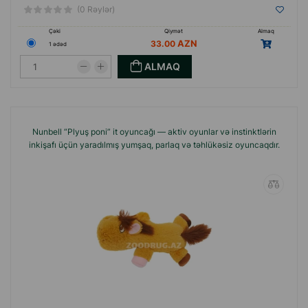
(0 Rəylər)
Çəki
Qiymət
Almaq
33.00
1 ədəd
ALMAQ
Nunbell “Plyuş poni” it oyuncağı — aktiv oyunlar və instinktlərin
inkişafı üçün yaradılmış yumşaq, parlaq və təhlükəsiz oyuncaqdır.