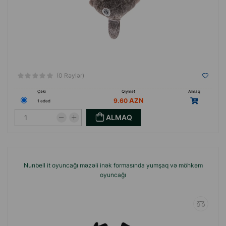
(0 Rəylər)
Çəki
Qiymət
Almaq
9.60
1 ədəd
ALMAQ
Nunbell it oyuncağı məzəli inək formasında yumşaq və möhkəm
oyuncağı