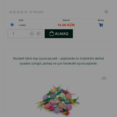
(0 Rəylər)
Çəki
Qiymət
Almaq
14.00
1 ədəd
ALMAQ
Nunbell tüklü top oyuncaq seti – pişiklərdə ov instinktini dərhal
oyadan yüngül, parlaq və çox hərəkətli oyuncaqlardır.