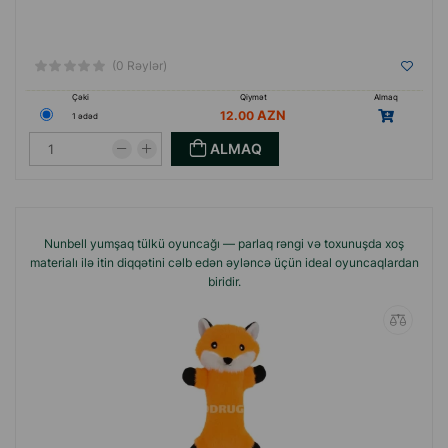
(0 Rəylər)
Çəki
Qiymət
Almaq
12.00
1 ədəd
ALMAQ
Nunbell yumşaq tülkü oyuncağı — parlaq rəngi və toxunuşda xoş
materialı ilə itin diqqətini cəlb edən əyləncə üçün ideal oyuncaqlardan
biridir.