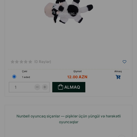
(0 Rəylər)
Çəki
Qiymət
Almaq
12.00
1 ədəd
ALMAQ
Nunbell oyuncaq siçanlar — pişiklər üçün yüngül və hərəkətli
oyuncaqlar