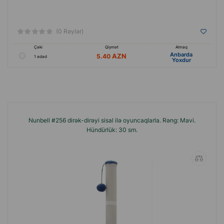
(0 Rəylər)
Çəki
Qiymət
Almaq
Anbarda
5.40
1 ədəd
Yoxdur
Nunbell #256 dirək-dirəyi sisal ilə oyuncaqlarla. Rəng: Mavi.
Hündürlük: 30 sm.