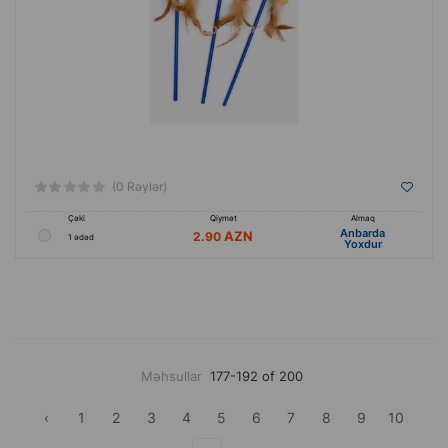
(0 Rəylər)
Çəki
Qiymət
Almaq
Anbarda
2.90
1 ədəd
Yoxdur
Məhsullar
177-192 of 200
‹
1
2
3
4
5
6
7
8
9
10