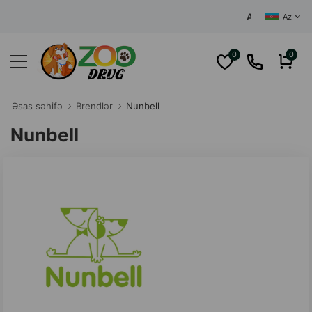
AZƏRBAYCANIN MƏRKƏ
Az
0
0
Əsas səhifə
Brendlər
Nunbell
Nunbell