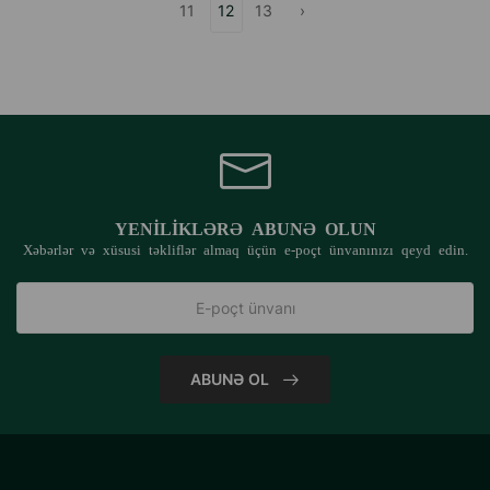
11
12
13
›
YENILIKLƏRƏ ABUNƏ OLUN
Xəbərlər və xüsusi təkliflər almaq üçün e-poçt ünvanınızı qeyd edin.
ABUNƏ OL