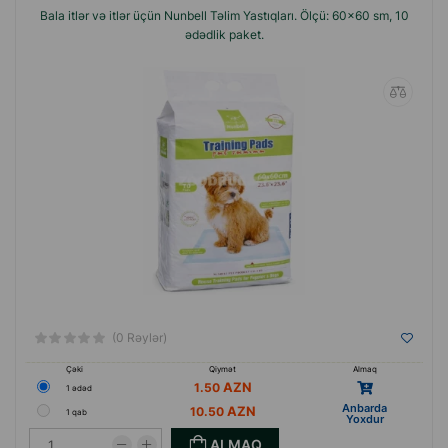
Bala itlər və itlər üçün Nunbell Təlim Yastıqları. Ölçü: 60x60 sm, 10
ədədlik paket.
(0 Rəylər)
Çəki
Qiymət
Almaq
1.50
1 ədəd
Anbarda
10.50
1 qab
Yoxdur
ALMAQ