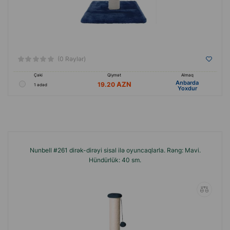
(0 Rəylər)
Çəki
Qiymət
Almaq
Anbarda
19.20
1 ədəd
Yoxdur
Nunbell #261 dirək-dirəyi sisal ilə oyuncaqlarla. Rəng: Mavi.
Hündürlük: 40 sm.