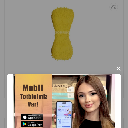
×
(0 Rəylər)
Çəki
Qiymət
Almaq
Anbarda
4.50
1 ədəd
Yoxdur