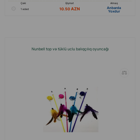
Çəki
Qiymət
Almaq
Anbarda
10.50
1 ədəd
Yoxdur
Nunbell top və tüklü uclu balıqçılıq oyuncağı