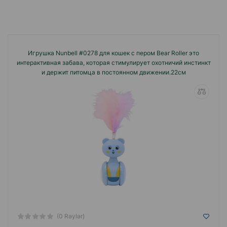
Игрушка Nunbell #0278 для кошек с пером Bear Roller это
интерактивная забава, которая стимулирует охотничий инстинкт
и держит питомца в постоянном движении.22см
(0 Rəylər)