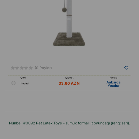
(0 Rəylər)
Çəki
Qiymət
Almaq
Anbarda
33.60
1 ədəd
Yoxdur
Nunbell #0092 Pet Latex Toys – sümük formalı it oyuncağı (rəng: sarı).