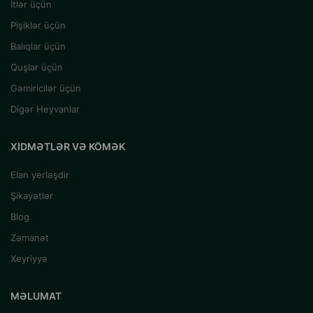
İtlər üçün
Pişiklər üçün
Balıqlar üçün
Quşlar üçün
Gəmiricilər üçün
Digər Heyvanlar
XIDMƏTLƏR VƏ KÖMƏK
Elan yerləşdir
Şikayətlər
Blog
Zəmanət
Xeyriyyə
MƏLUMAT