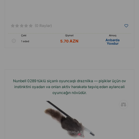
(0 Rəylər)
Çəki
Qiymət
Almaq
Anbarda
5.70
1 ədəd
Yoxdur
Nunbell 0289 tüklü siçanlı oyuncaqlı draznilka — pişiklər üçün ov
instinktini oyadan və onları aktiv hərəkətə təşviq edən əyləncəli
oyuncağın növüdür.