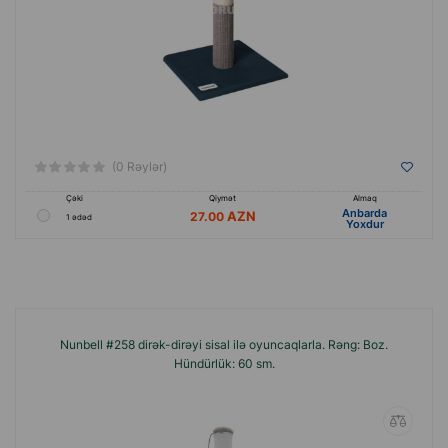
(0 Rəylər)
Çəki
Qiymət
Almaq
Anbarda
27.00
1 ədəd
Yoxdur
Nunbell #258 dirək-dirəyi sisal ilə oyuncaqlarla. Rəng: Boz.
Hündürlük: 60 sm.