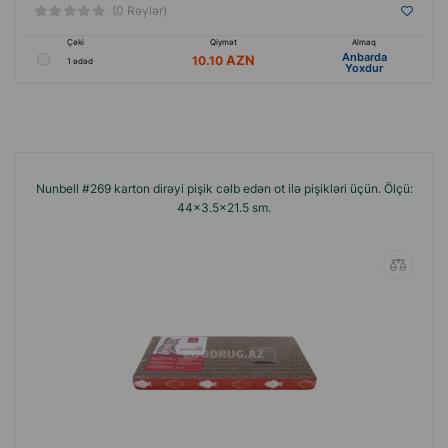
(0 Rəylər)
Çəki
Qiymət
Almaq
Anbarda
10.10
1 ədəd
Yoxdur
Nunbell #269 karton dirəyi pişik cəlb edən ot ilə pişikləri üçün. Ölçü:
44×3.5×21.5 sm.