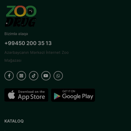
Bizimlə əlaqə
+99450 200 35 13
Azərbaycanın Mərkəzi İnternet Zoo
Mağazası
KATALOQ