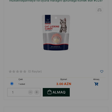
Nunbell
brendinin oyuncaqları, ev heyvanınızın
müxtəlifləşdirməyə və oyuna marağını qorumağa kömək edir #0297
həyatını daha dolğun, maraqlı və sağlam
etməyə kömək edəcək.
Mövcud variantların böyük müxtəlifliyi, ağız
gigiyenası və gündəlik fəaliyyətdə yeni
zirvələrə nail olmağa imkan verəcək.
(0 Rəylər)
Çəki
Qiymət
Almaq
3.00
1 ədəd
ALMAQ