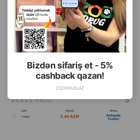
Nunbell #0129 Pet Latex Toy “Formalı halqa” it oyuncağı.
Bizdən sifariş et - 5%
cashback qazan!
ZOODRUG.AZ
(0 Rəylər)
Çəki
Qiymət
Almaq
Anbarda
2.40
1 ədəd
Yoxdur