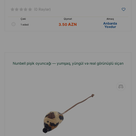
(0 Rəylər)
Çəki
Qiymət
Almaq
Anbarda
3.50
1 ədəd
Yoxdur
Nunbell pişik oyuncağı — yumşaq, yüngül və real görünüşlü siçan