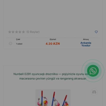
(0 Rəylər)
Çəki
Qiymət
Almaq
Anbarda
4.20
1 ədəd
Yoxdur
Nunbell 0291 oyuncaqlı draznilka — pişiyinizlə oyunu əsl ov
macərasına çevirən yüngül və rəngarəng aksesuar.