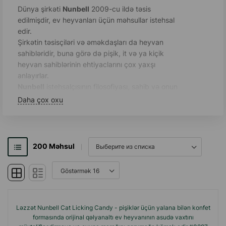
Dünya şirkəti
Nunbell
2009-cu ildə təsis
edilmişdir, ev heyvanları üçün məhsullar istehsal
edir.
Şirkətin təsisçiləri və əməkdaşları da heyvan
sahibləridir, buna görə də pişik, it və ya kiçik
heyvan sahiblərinin ehtiyaclarını çox yaxşı
anlayırlar.
Nunbell
istehsalçısının filosofiyası, sahib və onun
ev heyvanı arasındakı əlaqəni gücləndirmək,
Daha çox oxu
məşqləri və istirahətlərini maksimum rahatlıq və
qarşılıqlı fayda ilə təşkil etməkdə kömək etməkdir.
Mükəmməl keyfiyyət: modellər hazırlayarkən,
200
Məhsul
yumşaq, toksik olmayan materiallar seçilir.
İstehsal texnologiyasına riayət edilməsi bütün
mərhələlərdə nəzarət olunur.
Hər
Nunbell
məhsulunun dizaynı unikdir.
Tərtibatçılar hər modeldə estetik olaraq tam
formaya daxil edilmiş faydalı funksionallığı, xoş
Ləzzət Nunbell Cat Licking Candy - pişiklər üçün yalana bilən konfet
parlaq rəngdə təqdim etməyə çalışırlar.
formasında orijinal qəlyanaltı ev heyvanının asudə vaxtını