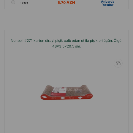
Anbarda
5.70
1 ədəd
Yoxdur
Nunbell #271 karton dirəyi pişik cəlb edən ot ilə pişikləri üçün. Ölçü:
48×3.5×20.5 sm.