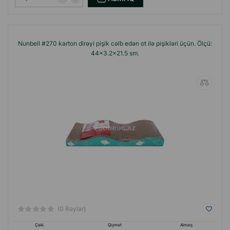
Nunbell #270 karton dirəyi pişik cəlb edən ot ilə pişikləri üçün. Ölçü:
44×3.2×21.5 sm.
(0 Rəylər)
Çəki
Qiymət
Almaq