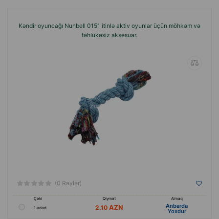
Kəndir oyuncağı Nunbell 0151 itinlə aktiv oyunlar üçün möhkəm və
təhlükəsiz aksesuar.
(0 Rəylər)
Çəki
Qiymət
Almaq
Anbarda
2.10
1 ədəd
Yoxdur