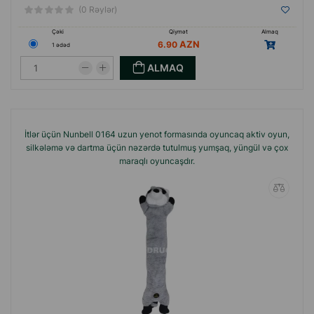
(0 Rəylər)
Çəki
Qiymət
Almaq
6.90
1 ədəd
ALMAQ
İtlər üçün Nunbell 0164 uzun yenot formasında oyuncaq aktiv oyun,
silkələmə və dartma üçün nəzərdə tutulmuş yumşaq, yüngül və çox
maraqlı oyuncaşdır.