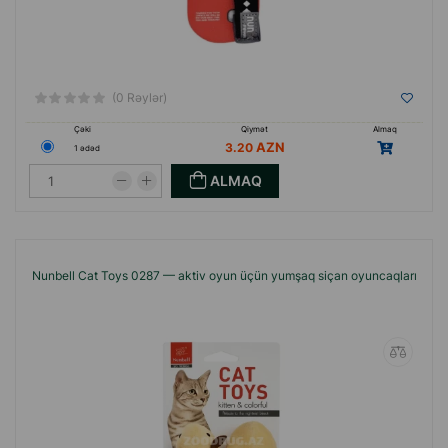
(0 Rəylər)
Çəki
Qiymət
Almaq
3.20
1 ədəd
ALMAQ
Nunbell Cat Toys 0287 — aktiv oyun üçün yumşaq siçan oyuncaqları