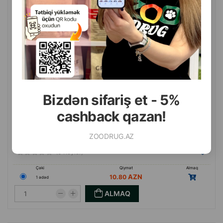
parlaq, yumşaq və çox maraqlı oyuncaqdır. Həm balaca, həm də
böyüklər üçün uyğundur.
Bizdən sifariş et - 5%
cashback qazan!
ZOODRUG.AZ
(0 Rəylər)
Çəki
Qiymət
Almaq
10.80
1 ədəd
ALMAQ