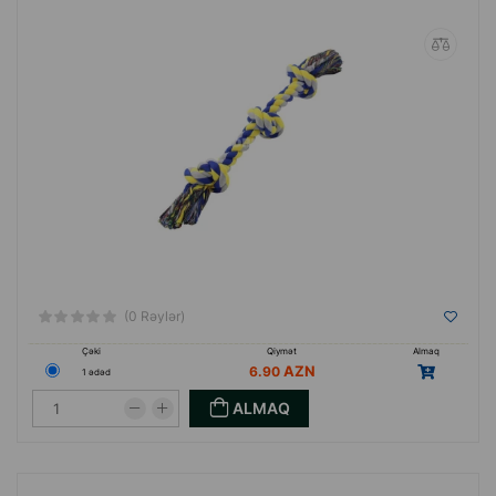
Nunbell
brendinin oyuncaqları, ev heyvanınızın
həyatını daha dolğun, maraqlı və sağlam
etməyə kömək edəcək.
Mövcud variantların böyük müxtəlifliyi, ağız
gigiyenası və gündəlik fəaliyyətdə yeni
zirvələrə nail olmağa imkan verəcək.
(0 Rəylər)
Çəki
Qiymət
Almaq
6.90
1 ədəd
ALMAQ