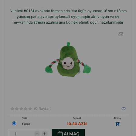
Nunbell #0161 avokado formasında itlər üçün oyuncaq 16 sm x 13 sm
yumşaq parlaq və çox əyləncəli oyuncaqdır aktiv oyun və ev
heyvanında stresin azalmasına kömək etmək üçün hazırlanmışdır
(0 Rəylər)
Çəki
Qiymət
Almaq
10.80
1 ədəd
ALMAQ