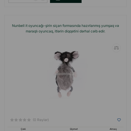
Nunbell it oyuncağı-şirin siçan formasında hazırlanmış yumşaq və
maraqlı oyuncaq, itlərin diqqətini dərhal cəlb edir.
(0 Rəylər)
Çəki
Qiymət
Almaq