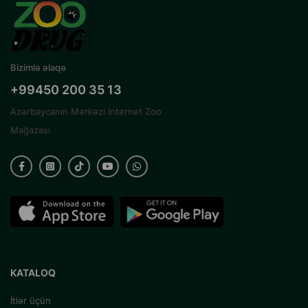
Bizimlə əlaqə
+99450 200 35 13
Azərbaycanın Mərkəzi İnternet Zoo
Mağazası
KATALOQ
İtlər üçün