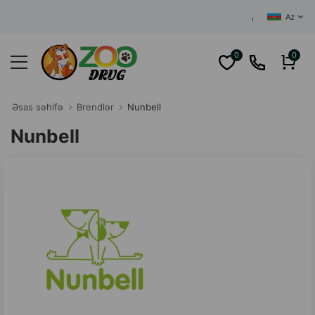
AZƏRBAYCANIN MƏRKƏ
Az
0
0
Əsas səhifə
Brendlər
Nunbell
Nunbell