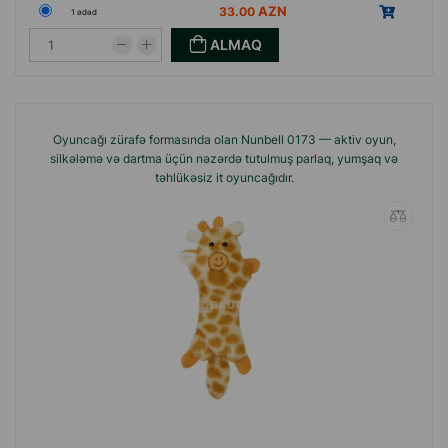
33.00
1 ədəd
ALMAQ
Oyuncağı zürafə formasında olan Nunbell 0173 — aktiv oyun,
silkələmə və dartma üçün nəzərdə tutulmuş parlaq, yumşaq və
təhlükəsiz it oyuncağıdır.