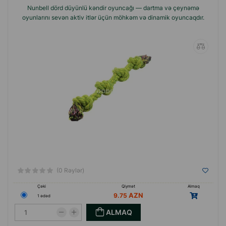
Nunbell dörd düyünlü kəndir oyuncağı — dartma və çeynəmə
oyunlarını sevən aktiv itlər üçün möhkəm və dinamik oyuncaqdır.
(0 Rəylər)
Çəki
Qiymət
Almaq
9.75
1 ədəd
ALMAQ