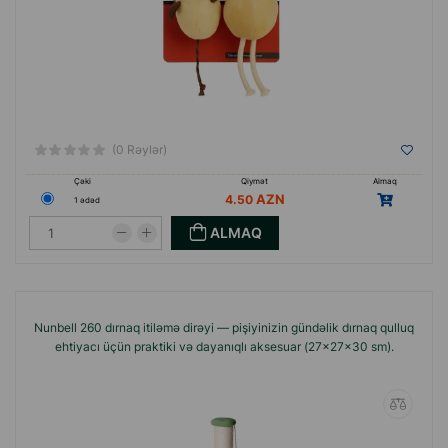
(0 Rəylər)
Çəki
Qiymət
Almaq
4.50
1 ədəd
ALMAQ
Nunbell 260 dırnaq itiləmə dirəyi — pişiyinizin gündəlik dırnaq qulluq
ehtiyacı üçün praktiki və dayanıqlı aksesuar (27×27×30 sm).