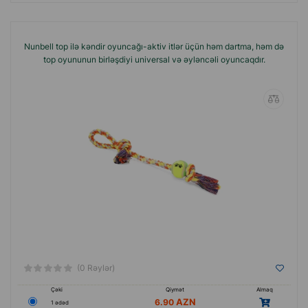
Nunbell top ilə kəndir oyuncağı-aktiv itlər üçün həm dartma, həm də
top oyununun birləşdiyi universal və əyləncəli oyuncaqdır.
(0 Rəylər)
Çəki
Qiymət
Almaq
6.90
1 ədəd