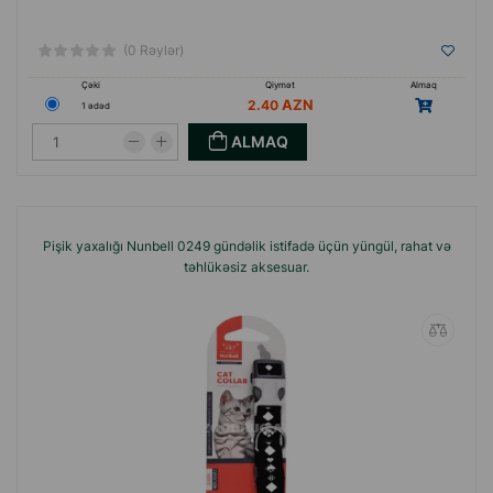
(0 Rəylər)
Çəki
Qiymət
Almaq
2.40
1 ədəd
ALMAQ
Pişik yaxalığı Nunbell 0249 gündəlik istifadə üçün yüngül, rahat və
təhlükəsiz aksesuar.