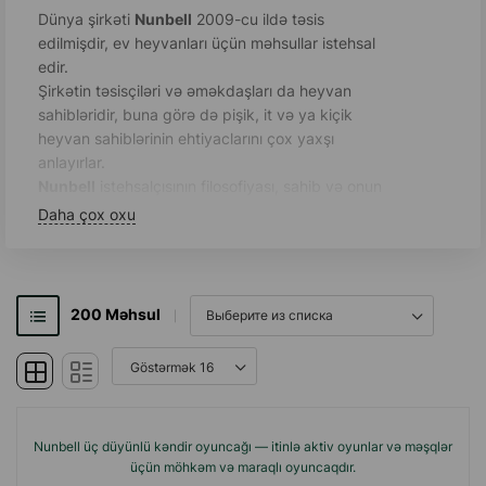
Dünya şirkəti
Nunbell
2009-cu ildə təsis
edilmişdir, ev heyvanları üçün məhsullar istehsal
edir.
Şirkətin təsisçiləri və əməkdaşları da heyvan
sahibləridir, buna görə də pişik, it və ya kiçik
heyvan sahiblərinin ehtiyaclarını çox yaxşı
anlayırlar.
Nunbell
istehsalçısının filosofiyası, sahib və onun
ev heyvanı arasındakı əlaqəni gücləndirmək,
Daha çox oxu
məşqləri və istirahətlərini maksimum rahatlıq və
qarşılıqlı fayda ilə təşkil etməkdə kömək etməkdir.
Mükəmməl keyfiyyət: modellər hazırlayarkən,
200
Məhsul
yumşaq, toksik olmayan materiallar seçilir.
İstehsal texnologiyasına riayət edilməsi bütün
mərhələlərdə nəzarət olunur.
Hər
Nunbell
məhsulunun dizaynı unikdir.
Tərtibatçılar hər modeldə estetik olaraq tam
formaya daxil edilmiş faydalı funksionallığı, xoş
Nunbell üç düyünlü kəndir oyuncağı — itinlə aktiv oyunlar və məşqlər
parlaq rəngdə təqdim etməyə çalışırlar.
üçün möhkəm və maraqlı oyuncaqdır.