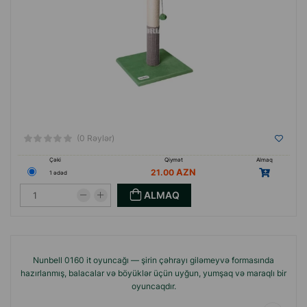
(0 Rəylər)
Çəki
Qiymət
Almaq
21.00
1 ədəd
ALMAQ
Nunbell 0160 it oyuncağı — şirin çəhrayı giləmeyvə formasında
hazırlanmış, balacalar və böyüklər üçün uyğun, yumşaq və maraqlı bir
oyuncaqdır.