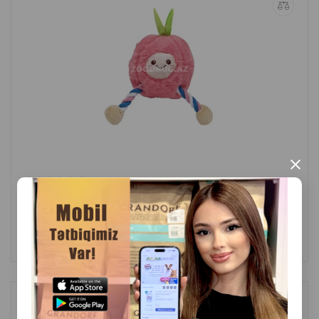
×
(0 Rəylər)
Çəki
Qiymət
Almaq
10.80
1 ədəd
ALMAQ
Nunbell 0159 it oyuncağı — gülməli ananas formasında hazırlanmış,