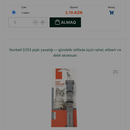
Çəki
Qiymət
Almaq
2.70
1 ədəd
ALMAQ
Nunbell 0253 pişik yaxalığı — gündəlik istifadə üçün rahat, etibarlı və
dəbli aksesuar.