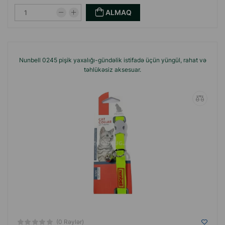
ALMAQ
Nunbell 0245 pişik yaxalığı-gündəlik istifadə üçün yüngül, rahat və
təhlükəsiz aksesuar.
(0 Rəylər)