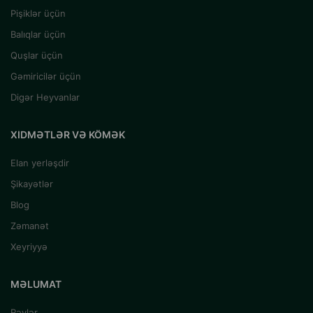
Pişiklər üçün
Balıqlar üçün
Quşlar üçün
Gəmiricilər üçün
Digər Heyvanlar
XIDMƏTLƏR VƏ KÖMƏK
Elan yerləşdir
Şikayətlər
Blog
Zəmanət
Xeyriyyə
MƏLUMAT
Rəylər