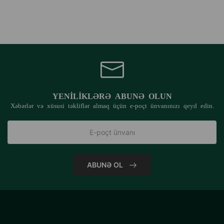
YENILIKLƏRƏ ABUNƏ OLUN
Xəbərlər və xüsusi təkliflər almaq üçün e-poçt ünvanınızı qeyd edin.
ABUNƏ OL