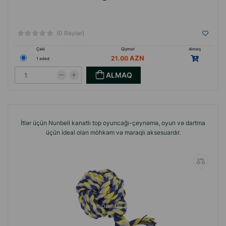
(0 Rəylər)
Çəki
Qiymət
Almaq
21.00
1 ədəd
ALMAQ
İtlər üçün Nunbell kanatlı top oyuncağı-çeynəmə, oyun və dartma
üçün ideal olan möhkəm və maraqlı aksesuardır.