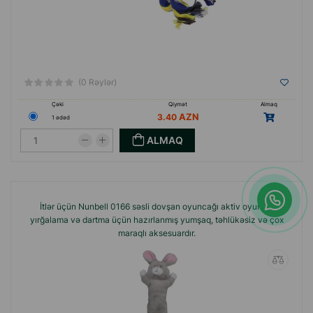
(0 Rəylər)
Çəki
Qiymət
Almaq
3.40
1 ədəd
ALMAQ
İtlər üçün Nunbell 0166 səsli dovşan oyuncağı aktiv oyunlar,
yırğalama və dartma üçün hazırlanmış yumşaq, təhlükəsiz və çox
maraqlı aksesuardır.