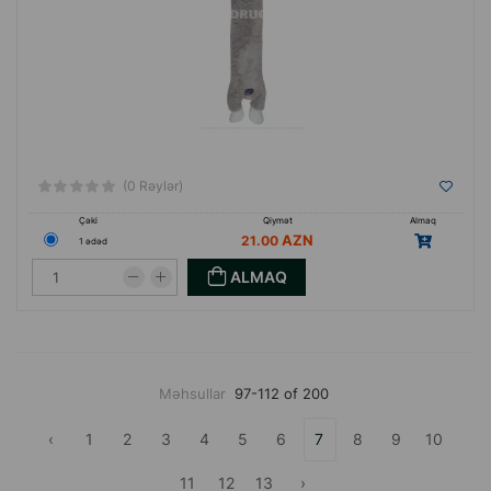
(0 Rəylər)
Çəki
Qiymət
Almaq
21.00
1 ədəd
ALMAQ
Məhsullar
97-112 of 200
‹
1
2
3
4
5
6
7
8
9
10
11
12
13
›