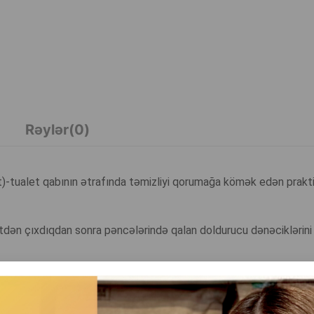
Rəylər(0)
t)-tualet qabının ətrafında təmizliyi qorumağa kömək edən prakt
etdən çıxdıqdan sonra pəncələrində qalan doldurucu dənəciklərini
m də interyer üçün dekorativ bir elementə çevirir.