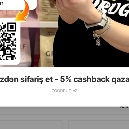
zdən sifariş et - 5% cashback qaz
ZOODRUG.AZ
Ham