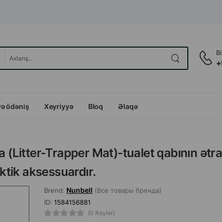
B
+
və ödəniş
Xeyriyyə
Bloq
Əlaqə
a (Litter-Trapper Mat)-tualet qabının ətr
tik aksessuardır.
Nunbell
Brend:
(Все товары бренда)
ID:
1584156881
(0 Rəylər)