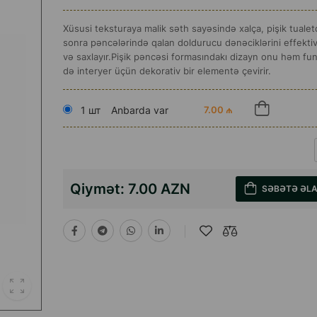
Xüsusi teksturaya malik səth sayəsində xalça, pişik tuale
sonra pəncələrində qalan doldurucu dənəciklərini effektiv
və saxlayır.Pişik pəncəsi formasındakı dizayn onu həm fu
də interyer üçün dekorativ bir elementə çevirir.
1 шт
Anbarda var
7.00 ₼
Qiymət:
7.00 AZN
SƏBƏTƏ ƏL