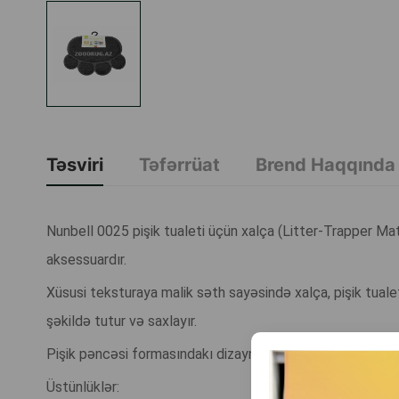
Təsviri
Təfərrüat
Brend Haqqında
Nunbell 0025 pişik tualeti üçün xalça (Litter-Trapper Ma
aksessuardır.
Xüsusi teksturaya malik səth sayəsində xalça, pişik tual
şəkildə tutur və saxlayır.
Pişik pəncəsi formasındakı dizayn onu həm funksional, hə
Üstünlüklər: