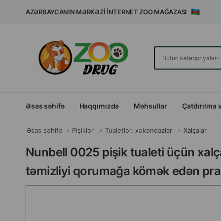
AZƏRBAYCANIN MƏRKƏZI İNTERNET ZOO MAĞAZASI
Əsas səhifə
Haqqımızda
Məhsullar
Çatdırılma 
Əsas səhifə
Pişiklər
Tualetlər, xəkəndazlar
Xalçalar
Nunbell 0025 pişik tualeti üçün xalç
təmizliyi qorumağa kömək edən prak