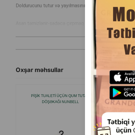
Doldurucunu tutur və yayılmasının qarşısını alır
Asan təmizlənir-sadəcə çırpmaq və ya yumaq kifayətdir
Yumşaqdır və pəncələr üçün təhlükəsizdir
Döşəmədə sürüşmür
Oxşar məhsullar
Bütün növ tualet kabinələri ilə uyğundur
PIŞIK TUALETI ÜÇÜN QUM TUTAN
DÖŞƏKAĞI NUNBELL