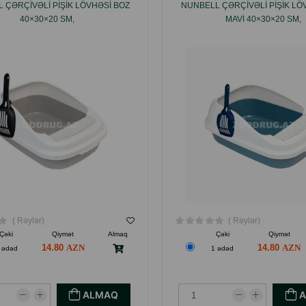
 ÇƏRÇIVƏLI PIŞIK LÖVHƏSI BOZ
NUNBELL ÇƏRÇIVƏLI PIŞIK LÖ
40×30×20 SM,
MAVI 40×30×20 SM,
( Rəylər)
( Rəylər)
Çəki
Qiymət
Almaq
Çəki
Qiymət
14.80
14.80
 ədəd
1 ədəd
ALMAQ