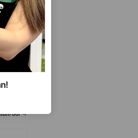
an!
ısını Gör