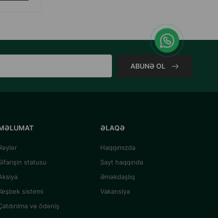
ABUNƏ OL
MƏLUMAT
ƏLAQƏ
Rəylər
Haqqımızda
Sifarişin statusu
Sayt haqqında
Aksiya
Əməkdaşlıq
Keşbek sistemi
Vakansiya
Çatdırılma və ödəniş