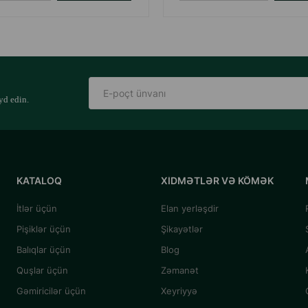
yd edin.
KATALOQ
XIDMƏTLƏR VƏ KÖMƏK
İtlər üçün
Elan yerləşdir
Pişiklər üçün
Şikayətlər
Balıqlar üçün
Blog
Quşlar üçün
Zəmanət
Gəmiricilər üçün
Xeyriyyə