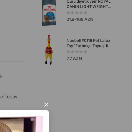
Quru diyetik yem ROYAL
CANIN LIGHT WEIGHT
CARE yetkin pişiklər üçün
toyuq dadi ilə.
21.9-168 AZN
Nunbell #0119 Pet Latex
Toy “Futbolçu Toyuq” it
oyuncağı.
7.7 AZN
ik
 effektiv
×