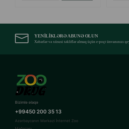
YENILIKLƏRƏ ABUNƏ OLUN
Xəbərlər və xüsusi təkliflər almaq üçün e-poçt ünvanınızı qe
Bizimlə əlaqə
+99450 200 35 13
Azərbaycanın Mərkəzi İnternet Zoo
Mağazası