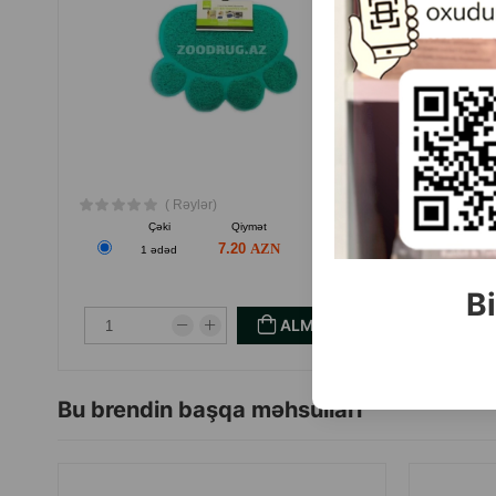
( Rəylər)
Çəki
Qiymət
Almaq
7.20
1 ədəd
Bi
ALMAQ
Bu brendin başqa məhsulları