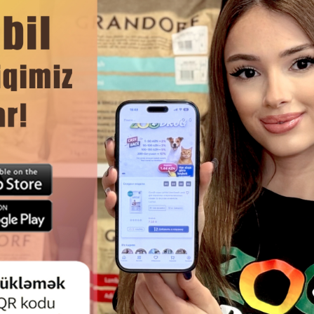
DAHA ÇOX OXU
Ham