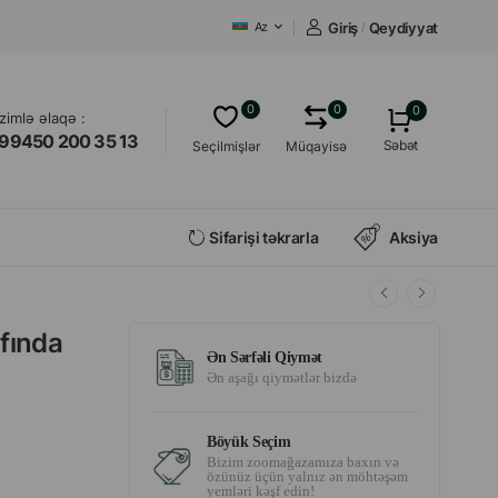
Giriş
/
Qeydiyyat
Az
0
0
0
izimlə əlaqə :
99450 200 35 13
Səbət
Seçilmişlər
Müqayisə
Sifarişi təkrarla
Aksiya
afında
Ən Sərfəli Qiymət
Ən aşağı qiymətlər bizdə
Böyük Seçim
Bizim zoomağazamıza baxın və
özünüz üçün yalnız ən möhtəşəm
yemləri kəşf edin!