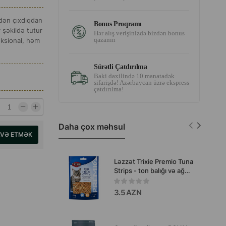
tdən çıxdıqdan
Bonus Proqramı
 şəkildə tutur
Hər alış verişinizdə bizdən bonus
qazanın
nksional, həm
Sürətli Çatdırılma
Baki daxilində 10 manatadək
sifarişdə! Azərbaycan üzrə ekspress
çatdırılma!
Daha çox məhsul
AVƏ ETMƏK
Ləzzət Trixie Premio Tuna
Strips - ton balığı və ağ
balıq ilə pişiklər üçün
iştahaaçan zolaqlar 20 qr
3.5 AZN
#42746.