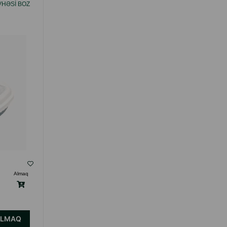
VHƏSI BOZ
PIŞIKLƏRIN EV ÜÇÜN DIRƏYI NUNBELL
(OYUN KOMPLEKSI) HÜNDÜRLÜK: 135 SM.
( Rəylər)
Almaq
Çəki
Qiymət
Almaq
220.00
1 ədəd
ALMAQ
ALMAQ