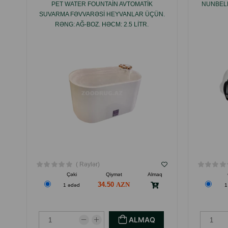
PET WATER FOUNTAIN AVTOMATIK
NUNBELL
SUVARMA FƏVVARƏSI HEYVANLAR ÜÇÜN.
RƏNG: AĞ-BOZ. HƏCM: 2.5 LITR.
( Rəylər)
Çəki
Qiymət
Almaq
34.50
1 ədəd
1
ALMAQ