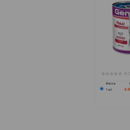
Ветчина
Ягнёнок
(0 
Масса
3.
1 шт