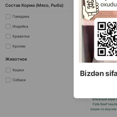
415 гр
Состав Корма (мясо, Рыба)
85 гр
Говядина
Индейка
Креветки
Кролик
(0 
Курица
Животное
Масса
Лосось
6.
1 шт
Кошки
Bizdən sif
Мясное ассорти
Собаки
Печень
Рыба
Влажный корм G
Pate Beef пашт
Тунец
кошек со вкусом
#99
Утка