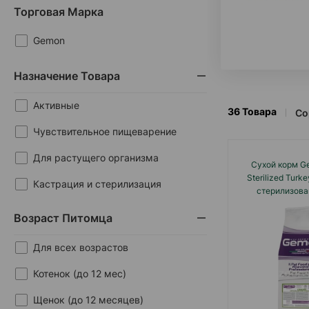
Торговая Марка
Gemon
Назначение Товара
Активные
36
Товара
Со
Чувствительное пищеварение
Для растущего организма
Сухой корм Ge
Sterilized Turk
Кастрация и стерилизация
стерилизова
кастрированных 
Возраст Питомца
индейки
Для всех возрастов
Котенок (до 12 мес)
Щенок (до 12 месяцев)