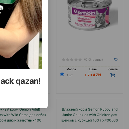
(0 Отзывы)
(0 Отзывы)
са
Цена
Купить
Масса
Цена
Купить
1.70
1.70
1 шт
back qazan!
жный корм Gemon Adult
Влажный корм Gemon Puppy and
s with Wild Game для собак
Junior Chunkies with Chicken для
сом диких животных 100
щенков с курицей 100 гр.#00636
гр.#00629