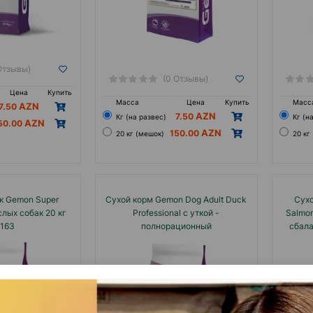
Миссия компании: высокое качество для все
Результат - идеальный рацион для каждой с
Отзывы)
(0 Отзывы)
Цена
Купить
Масса
Цена
Купить
Масс
7.50
7.50
Кг (на развес)
Кг (н
50.00
150.00
20 кг (мешок)
20 кг
к Gemon Super
Сухой корм Gemon Dog Adult Duck
Сухо
слых собак 20 кг
Professional с уткой -
Salmon
163
полнорационный
сбала
сбалансированный рацион для
взросл
ежедневного кормления собак
#05418.