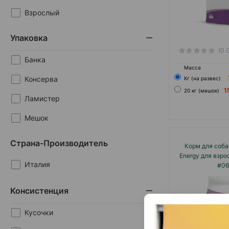
Взрослый
Упаковка
(0 
Банка
Масса
Консерва
Кг (на развес)
1
20 кг (мешок)
Ламистер
Мешок
Пауч
Страна-Производитель
Корм для соба
Energy для взро
Италия
#06
Консистенция
Кусочки