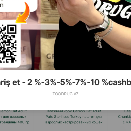
Отзывы)
(0 Отзывы)
Цена
Купить
Масса
Цена
Купить
Мас
00
1.40
1 шт
1 шт
ariş et - 2 %-3%-5%-7%-10 %cash
ZOODRUG.AZ
emon Cat Adult
Влажный корм Gemon Cat Adult
Вла
ет для взрослых
Pate Sterilised Turkey паштет для
Chunkie
 говядины 400 гр
взрослых кастрированных кошек
с мя
961.
со вкусом индейки 415 гр #99954.