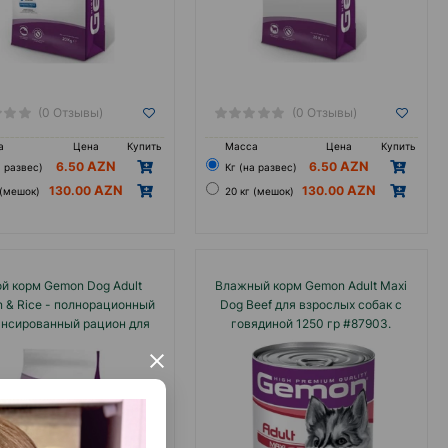
х!
обаки и кошки!
(0 Отзывы)
(0 Отзывы)
а
Цена
Купить
Масса
Цена
Купить
6.50
6.50
а развес)
Кг (на развес)
130.00
130.00
 (мешок)
20 кг (мешок)
й корм Gemon Dog Adult
Влажный корм Gemon Adult Maxi
 & Rice - полнорационный
Dog Beef для взрослых собак с
нсированный рацион для
говядиной 1250 гр #87903.
ых собак со вкусом лосося
×
#05449.