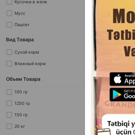
Кусочки в желе
Мусс
Паштет
Вид Товара
(0 
Сухой корм
Масса
Влажный корм
Кг (на развес)
1
20 кг (мешок)
Объем Товара
100 гр
Влажный корм
1250 гр
Medium Dog для
со вкусом яг
150 гр
#87
20 кг