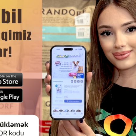
Отзывы)
(0 Отзывы)
Цена
Купить
Масса
Цена
Купить
Масс
7.50
6.50
Кг (на развес)
Кг (н
45.00
125.00
20 кг (мешок)
20 кг
 Gemon Adult
Влажный корм Gemon KItten с
Вл
 взрослых собак
кусочками курицы для котят
взрос
ненка 1250 гр
100гр #00896.
лосос
910.