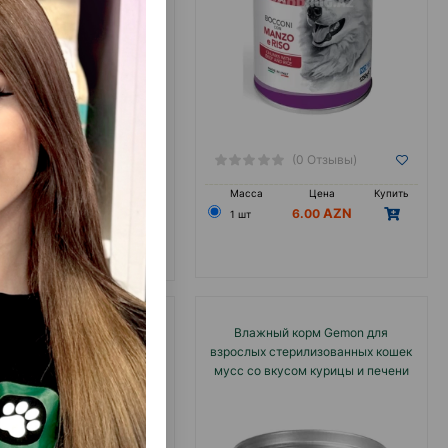
(0 Отзывы)
(0 Отзывы)
а
Цена
Купить
Масса
Цена
Купить
6.50
6.00
а развес)
1 шт
125.00
 (мешок)
ажный корм Gemon для
Влажный корм Gemon для
лых кошек мусс со вкусом
взрослых стерилизованных кошек
я и курицы 85 гр #01015.
мусс со вкусом курицы и печени
85 гр #01039.