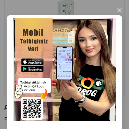
×
( Отзывы)
Масса
Цена
Купить
9.00
1 шт
КУПИТЬ
Другие товоры бренда
Смотреть Все