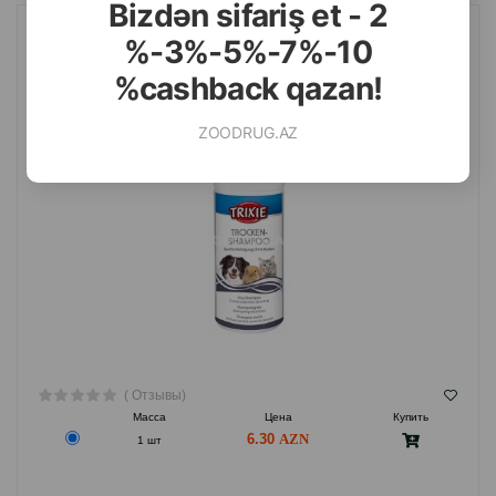
Bizdən sifariş et - 2
%-3%-5%-7%-10
СУХОЙ ШАМПУНЬ TRIXIE ГИПОАЛЛЕРГЕННЫЙ ДЛЯ СОБАК,
КОШЕК И МЕЛКИХ ЖИВОТНЫХ 100 ГР.#29181
%cashback qazan!
ZOODRUG.AZ
( Отзывы)
Масса
Цена
Купить
6.30
1 шт