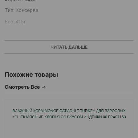
Тип: Консерва.
Вес: 415г.
Аналитический состав:
влажность 81%; сырой белок
ЧИТАТЬ ДАЛЬШЕ
7%, сырая клетчатка 0,3%; сырое масло и жиры 5%,
сырая зола 2,5%.
Похожие товары
Количество потребленной пищи может
Смотреть Все
варьироваться в зависимости от времени года,
состояния и активности кота.
Подавайте еду комнатной температуры.
ВЛАЖНЫЙ КОРМ MONGE CAT ADULT TURKEY ДЛЯ ВЗРОСЛЫХ
КОШЕК МЯСНЫЕ ХЛОПЬЯ СО ВКУСОМ ИНДЕЙКИ 80 ГР.#07153
Хранить в сухом месте. После вскрытия хранить в
холодильнике, использовать в течение 2 дней.