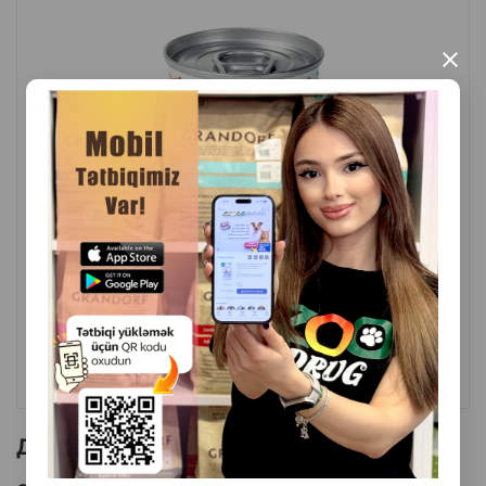
Помните, что у вашей кошки всегда должен быть
доступ к свежей питьевой воде.
×
Производитель: ™Tropi - Польша
( Отзывы)
Масса
Цена
Купить
3.00
1 шт
КУПИТЬ
Другие товоры бренда