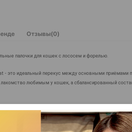
ренде
Отзывы(0)
тельные палочки для кошек с лососем и форелью.
at - это идеальный перекус между основными приёмами 
 лакомство любимым у кошек, а сбалансированный соста
мышц и активность.
емого белка и жирных кислот Омега-3.
ания жизненного тонуса.