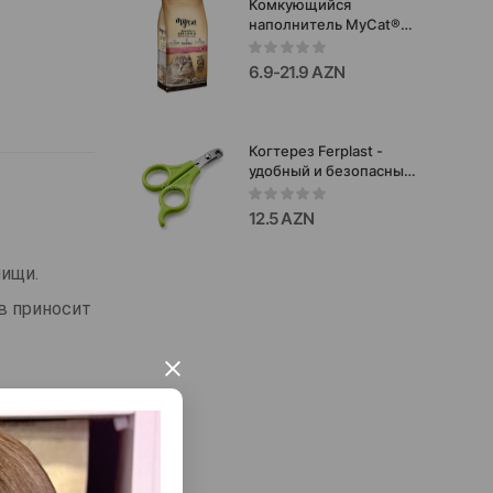
Комкующийся
наполнитель MyCat®
для кошачьего туалета
с ароматом детской
6.9-21.9 AZN
присыпки..
Когтерез Ferplast -
удобный и безопасный
инструмент для ухода
за когтями кошек и
12.5 AZN
собак #5808.
пищи.
в приносит
×