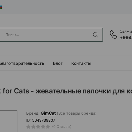
Свяжит
+994
Благотворительность
Блог
Контакты
 for Cats - жевательные палочки для к
GimCat
Бренд:
(Все товары бренда)
ID:
5643739807
(0 Отзывы)