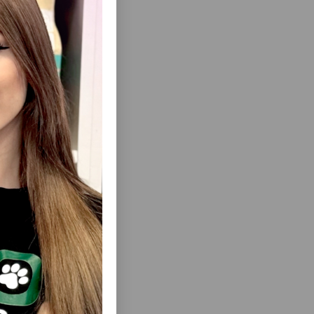
еть Все
DWICHES С
ЛАКОМСТВО TRIXIE PREMIO DUCKY
УСНОЕ
HEARTS - АППЕТИТНЫЕ МЯСНЫЕ
ВНОМУ
СЕРДЕЧКИ ДЛЯ КОШЕК С УТКОЙ И
42731.
МИНТАЕМ 50GR #42705.