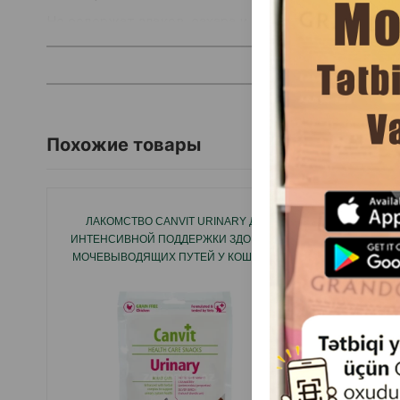
Не содержат злаков, сахара и искусственных добав
Таурин помогает поддерживать здоровье сердца и 
Удобно делить на порции - идеально для поощрени
Производитель: Германия.
Похожие товары
ЛАКОМСТВО CANVIT URINARY ДЛЯ
ЛАКОМ
ИНТЕНСИВНОЙ ПОДДЕРЖКИ ЗДОРОВЬЯ
FILE
МОЧЕВЫВОДЯЩИХ ПУТЕЙ У КОШКИ СО
КУРИ
ВКУСОМ КУРИЦЫ 100 ГР.