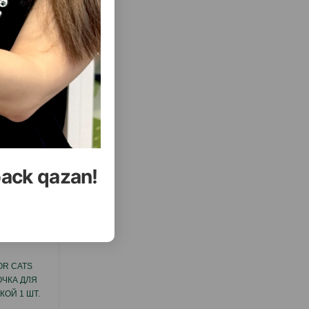
( Отзывы)
Купить
Масса
Цена
Купить
5.60
1 шт
УПИТЬ
КУПИТЬ
back qazan!
еть Все
OR CATS
GIMCAT DUO-PASTE ANTI-HAIRBALL -
ЧКА ДЛЯ
ПАСТА ДЛЯ ВЫВЕДЕНИЯ ШЕРСТИ ИЗ
ОЙ 1 ШТ.
ЖЕЛУДКА КОШЕК