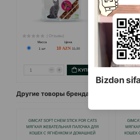
( Отзывы)
Масса
Цена
Купить
10
11.30
1 шт
КУПИТЬ
Bizdən sif
Другие товоры бренда
GIMCAT SOFT CHEW STICK FOR CATS
GIMCA
МЯГКАЯ ЖЕВАТЕЛЬНАЯ ПАЛОЧКА ДЛЯ
МЯГКАЯ
КОШЕК С ЯГНЁНКОМ И ДОМАШНЕЙ
КОШЕК 
ПТИЦЕЙ 1 ШТ.