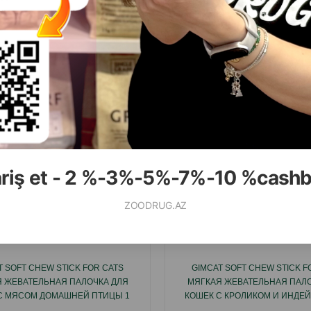
( Отзывы)
( Отзывы)
Масса
Цена
Купить
Масса
Цена
3.50
5.00
1 шт
1 шт
КУПИТЬ
К
ariş et - 2 %-3%-5%-7%-10 %cash
ZOODRUG.AZ
Смотр
T SOFT CHEW STICK FOR CATS
GIMCAT SOFT CHEW STICK F
 ЖЕВАТЕЛЬНАЯ ПАЛОЧКА ДЛЯ
МЯГКАЯ ЖЕВАТЕЛЬНАЯ ПАЛО
С МЯСОМ ДОМАШНЕЙ ПТИЦЫ 1
КОШЕК С КРОЛИКОМ И ИНДЕЙК
ШТ.