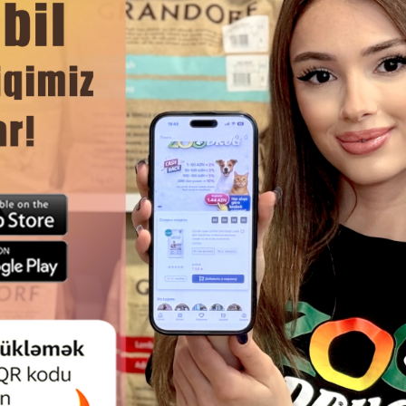
ок.
зрения.
ЧИТАТЬ ДАЛЬШЕ
я и укрепления доверия между питомцем и хозяином.
Смотр
СТВО TRIXIE PREMIO CHICKEN
ЛАКОМСТВО TRIXIE TUNA SAN
T BITES - НЕЖНЫЕ КУСОЧКИ
ТУНЦОМ И КУРИЦЕЙ - ВК
НОГО ФИЛЕ ДЛЯ КОШЕК 50GR
ДОПОЛНЕНИЕ К ЕЖЕДНЕ
#42701.
РАЦИОНУ ДЛЯ КОШЕК 50Г #