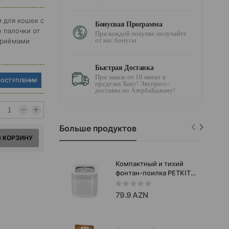
и для кошек с
Бонусная Программа
 палочки от
При каждой покупке получайте
от нас бонусы
приёмами
Быстрая Доставка
При заказе от 10 манат в
ПОСТУПЛЕНИИ
пределах Баку! Экспресс-
доставка по Азербайджану!
Больше продуктов
В КОРЗИНУ
Компактный и тихий
фонтан-поилка PETKIT
Eversweet Solo SE для
кошек и мелких
79.9 AZN
собак,обеспечивающий
постоянную
фильтрацию и
циркуляцию воды.