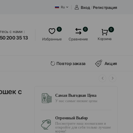
Вход
/
Регистрация
Ru
0
0
0
есь с нами :
50 200 35 13
Корзина
Избранные
Сравнение
Повтор заказа
Акция
ошек с
Самая Выгодная Цена
У нас самые низкие цены
Огромный Выбор
Посмотрите наш зоомагазин и
откройте для себя только лучшие
корма!