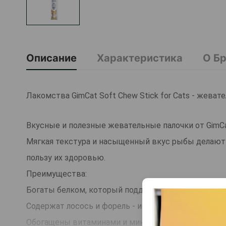
Описание
Характеристика
О Б
Лакомства GimCat Soft Chew Stick for Cats - жева
Вкусные и полезные жевательные палочки от GimC
Мягкая текстура и насыщенный вкус рыбы делают
пользу их здоровью.
Преимущества:
Богаты белком, который поддерживает здоровье 
Содержат лосось и форель - источники легкоусвоя
Обогащены витаминами и минералами для поддерж