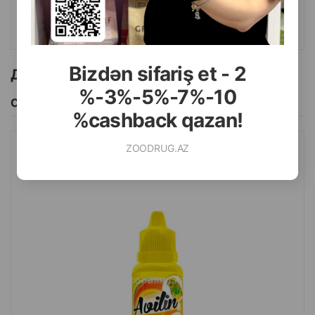
КУПИТЬ
Bizdən sifariş et - 2
Другие товоры бренда
%-3%-5%-7%-10
Смотреть Все
%cashback qazan!
ZOODRUG.AZ
ВИТАМИН ДЛЯ ПТИЦ BIO PETACTIVE AVILIN 30МЛ.