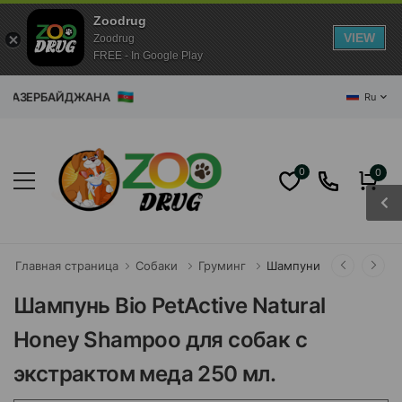
Zoodrug
VIEW
Zoodrug
FREE - In Google Play
ИН АЗЕРБАЙДЖАНА
Ru
0
0
Главная страница
Собаки
Груминг
Шампуни
Шампунь Bio PetActive Natural
Honey Shampoo для собак с
экстрактом меда 250 мл.