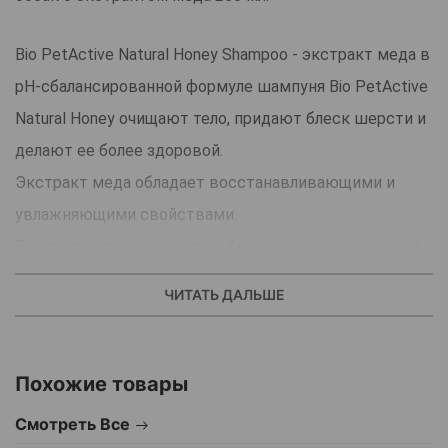
Bio PetActive Natural Honey Shampoo - экстракт меда в
pH-сбалансированной формуле шампуня Bio PetActive
Natural Honey очищают тело, придают блеск шерсти и
делают ее более здоровой.
Экстракт меда обладает восстанавливающими и
увлажняющими свойствами.
Придает жизненную силу и блеск сухой, изношенной
шерсти.
ЧИТАТЬ ДАЛЬШЕ
Благодаря стойкому аромату меда и молока он
удаляет неприятный запах и сохраняет райский запах
шерсти вашего питомца.
Похожие товары
Смотреть Все
Условия применения: